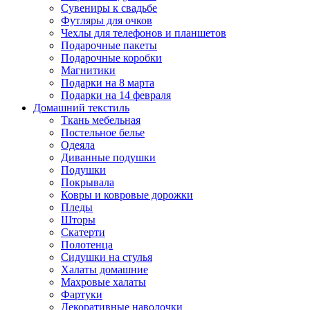
Сувениры к свадьбе
Футляры для очков
Чехлы для телефонов и планшетов
Подарочные пакеты
Подарочные коробки
Магнитики
Подарки на 8 марта
Подарки на 14 февраля
Домашний текстиль
Ткань мебельная
Постельное белье
Одеяла
Диванные подушки
Подушки
Покрывала
Ковры и ковровые дорожки
Пледы
Шторы
Скатерти
Полотенца
Сидушки на стулья
Халаты домашние
Махровые халаты
Фартуки
Декоративные наволочки