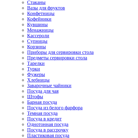
Стаканы
Вазы для фруктов
Конфетницы
Кофейники
Кувшины
Менажницы
Кассероли
Супницы
Корзины
Приборы для сервировки стола
Предметы сервировки стола
Тарелки
Турки
Фужеры
Хлебницы
Заварочные чайники
Посуда для чая
Штофы
Барная посуда
Посуда из белого фарфора
Темная посуда
Посуда в кредит
Однотонная посуда
Посуда в рассрочку
Пластиковая посуда