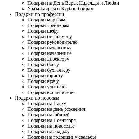
Подарки на День Веры, Надежды и Любви
Ураза-байрам и Курбан-байрам
Подарки по профессии
Подарки морякам
Подарки трейдерам
Подарки шефу
Подарки бизнесмену
Подарки руководителю
Подарки начальнику
Подарки начальнице
Подарки директору
Подарки боссу
Подарки бухгалтеру
Подарки юристу
Подарки врачу
Подарки учителю
Подарки воспитателю
Подарки по поводам
Подарки на Пасху
Подарки на день рождения
Подарки на юбилей
Подарки на 1 сентября
Подарки на новоселье
Подарки на свадьбу
Подарки на годовщину свадьбы