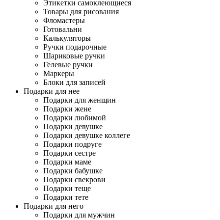
Этикетки самоклеющиеся
Товары для рисования
Фломастеры
Готовальни
Калькуляторы
Ручки подарочные
Шариковые ручки
Гелевые ручки
Маркеры
Блоки для записей
Подарки для нее
Подарки для женщин
Подарки жене
Подарки любимой
Подарки девушке
Подарки девушке коллеге
Подарки подруге
Подарки сестре
Подарки маме
Подарки бабушке
Подарки свекрови
Подарки теще
Подарки тете
Подарки для него
Подарки для мужчин