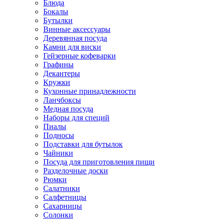
Блюда
Бокалы
Бутылки
Винные аксессуары
Деревянная посуда
Камни для виски
Гейзерные кофеварки
Графины
Декантеры
Кружки
Кухонные принадлежности
Ланчбоксы
Медная посуда
Наборы для специй
Пиалы
Подносы
Подставки для бутылок
Чайники
Посуда для приготовления пищи
Разделочные доски
Рюмки
Салатники
Салфетницы
Сахарницы
Солонки