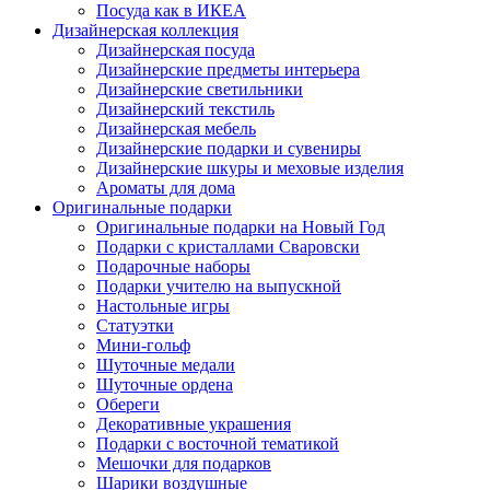
Посуда как в ИКЕА
Дизайнерская коллекция
Дизайнерская посуда
Дизайнерские предметы интерьера
Дизайнерские светильники
Дизайнерский текстиль
Дизайнерская мебель
Дизайнерские подарки и сувениры
Дизайнерские шкуры и меховые изделия
Ароматы для дома
Оригинальные подарки
Оригинальные подарки на Новый Год
Подарки с кристаллами Сваровски
Подарочные наборы
Подарки учителю на выпускной
Настольные игры
Статуэтки
Мини-гольф
Шуточные медали
Шуточные ордена
Обереги
Декоративные украшения
Подарки с восточной тематикой
Мешочки для подарков
Шарики воздушные