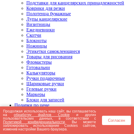
Подставки для канцелярских принадлежностей
Коврики для резки
Полотенца бумажные
Лупы канцелярские
Визитницы
Ежедневники
Скотчи
Блокноты
Ножницы
Этикетки самоклеющиеся
Товары для рисования
Фломастеры
Готовальни
Калькуляторы
Ручки подарочные
Шариковые ручки
Гелевые ручки
Маркеры
Блоки для записей
Подарки по цене
Подарки от 5000 рублей
Продолжая использовать наш сайт, вы соглашаетесь
на
обработку файлов Cookie
и других
Подарки до 5000 рублей
пользовательских данных, в соответствии с
Согласен
Подарки до 3000 рублей
Политикой конфиденциальности
. Вы можете
заблокировать использование Cookies сайтом,
Подарки до 2000 рублей
изменив настройки Вашего браузера.
Подарки до 1000 рублей