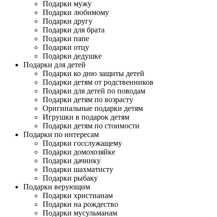
Подарки мужу
Подарки любимому
Подарки другу
Подарки для брата
Подарки папе
Подарки отцу
Подарки дедушке
Подарки для детей
Подарки ко дню защиты детей
Подарки детям от родственников
Подарки для детей по поводам
Подарки детям по возрасту
Оригинальные подарки детям
Игрушки в подарок детям
Подарки детям по стоимости
Подарки по интересам
Подарки госслужащему
Подарки домохозяйке
Подарки дачнику
Подарки шахматисту
Подарки рыбаку
Подарки верующим
Подарки христианам
Подарки на рождество
Подарки мусульманам