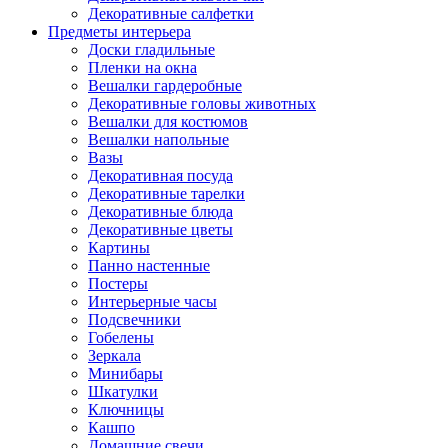
Декоративные салфетки
Предметы интерьера
Доски гладильные
Пленки на окна
Вешалки гардеробные
Декоративные головы животных
Вешалки для костюмов
Вешалки напольные
Вазы
Декоративная посуда
Декоративные тарелки
Декоративные блюда
Декоративные цветы
Картины
Панно настенные
Постеры
Интерьерные часы
Подсвечники
Гобелены
Зеркала
Минибары
Шкатулки
Ключницы
Кашпо
Домашние свечи