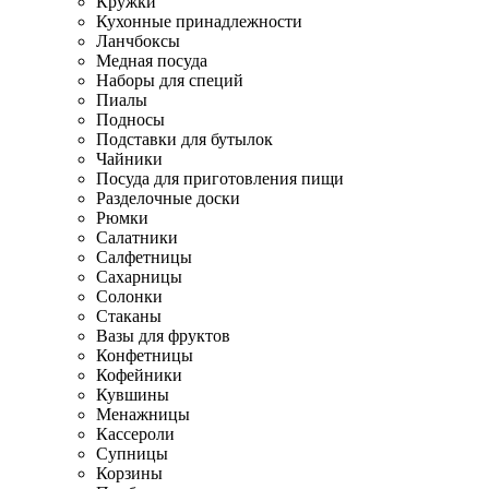
Кружки
Кухонные принадлежности
Ланчбоксы
Медная посуда
Наборы для специй
Пиалы
Подносы
Подставки для бутылок
Чайники
Посуда для приготовления пищи
Разделочные доски
Рюмки
Салатники
Салфетницы
Сахарницы
Солонки
Стаканы
Вазы для фруктов
Конфетницы
Кофейники
Кувшины
Менажницы
Кассероли
Супницы
Корзины