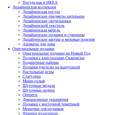
Посуда как в ИКЕА
Дизайнерская коллекция
Дизайнерская посуда
Дизайнерские предметы интерьера
Дизайнерские светильники
Дизайнерский текстиль
Дизайнерская мебель
Дизайнерские подарки и сувениры
Дизайнерские шкуры и меховые изделия
Ароматы для дома
Оригинальные подарки
Оригинальные подарки на Новый Год
Подарки с кристаллами Сваровски
Подарочные наборы
Подарки учителю на выпускной
Настольные игры
Статуэтки
Мини-гольф
Шуточные медали
Шуточные ордена
Обереги
Декоративные украшения
Подарки с восточной тематикой
Мешочки для подарков
Шарики воздушные