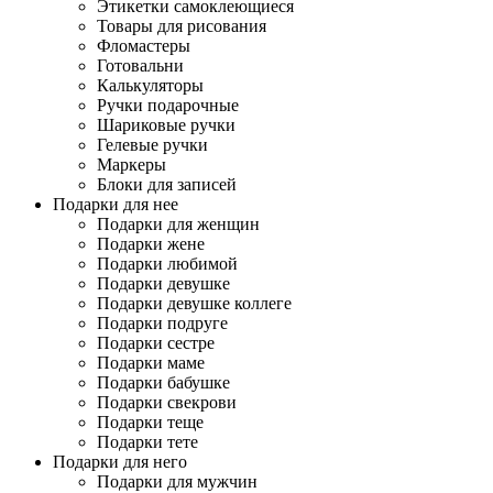
Этикетки самоклеющиеся
Товары для рисования
Фломастеры
Готовальни
Калькуляторы
Ручки подарочные
Шариковые ручки
Гелевые ручки
Маркеры
Блоки для записей
Подарки для нее
Подарки для женщин
Подарки жене
Подарки любимой
Подарки девушке
Подарки девушке коллеге
Подарки подруге
Подарки сестре
Подарки маме
Подарки бабушке
Подарки свекрови
Подарки теще
Подарки тете
Подарки для него
Подарки для мужчин