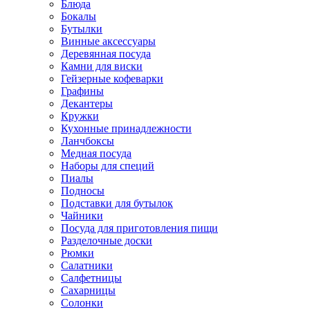
Блюда
Бокалы
Бутылки
Винные аксессуары
Деревянная посуда
Камни для виски
Гейзерные кофеварки
Графины
Декантеры
Кружки
Кухонные принадлежности
Ланчбоксы
Медная посуда
Наборы для специй
Пиалы
Подносы
Подставки для бутылок
Чайники
Посуда для приготовления пищи
Разделочные доски
Рюмки
Салатники
Салфетницы
Сахарницы
Солонки