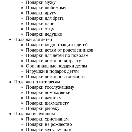
Подарки мужу
Подарки любимому
Подарки другу
Подарки для брата
Подарки папе
Подарки отцу
Подарки дедушке
Подарки для детей
Подарки ко дню защиты детей
Подарки детям от родственников
Подарки для детей по поводам
Подарки детям по возрасту
Оригинальные подарки детям
Игрушки в подарок детям
Подарки детям по стоимости
Подарки по интересам
Подарки госслужащему
Подарки домохозяйке
Подарки дачнику
Подарки шахматисту
Подарки рыбаку
Подарки верующим
Подарки христианам
Подарки на рождество
Подарки мусульманам