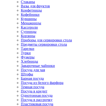
Стаканы
Вазы для фруктов
Конфетницы
Кофейники
Кувшины
Менажницы
Кассероли
Супницы
Корзины
Приборы для сервировки стола
Предметы сервировки стола
Тарелки
Турки
Фужеры
Хлебницы
Заварочные чайники
Посуда для чая
Штофы
Барная посуда
Посуда из белого фарфора
Темная посуда
Посуда в кредит
Однотонная посуда
Посуда в рассрочку
Пластиковая посуда