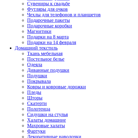
Сувениры к свадьбе
Футляры для очков
Чехлы для телефонов и планшетов
Подарочные пакеты
Подарочные коробки
Магнитики
Подарки на 8 марта
Подарки на 14 февраля
Домашний текстиль
Ткань мебельная
Постельное белье
Одеяла
Диванные подушки
Подушки
Покрывала
Ковры и ковровые дорожки
Пледы
Шторы
Скатерти
Полотенца
Сидушки на стулья
Халаты домашние
Махровые халаты
Фартуки
Декоративные наволочки