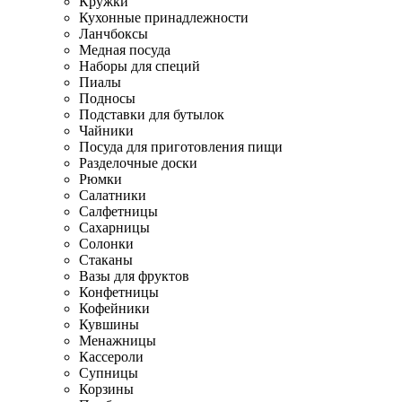
Кружки
Кухонные принадлежности
Ланчбоксы
Медная посуда
Наборы для специй
Пиалы
Подносы
Подставки для бутылок
Чайники
Посуда для приготовления пищи
Разделочные доски
Рюмки
Салатники
Салфетницы
Сахарницы
Солонки
Стаканы
Вазы для фруктов
Конфетницы
Кофейники
Кувшины
Менажницы
Кассероли
Супницы
Корзины