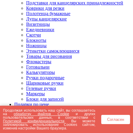
Подставки для канцелярских принадлежностей
Коврики для резки
Полотенца бумажные
Лупы канцелярские
Визитницы
Ежедневники
Скотчи
Блокноты
Ножницы
Этикетки самоклеющиеся
Товары для рисования
Фломастеры
Готовальни
Калькуляторы
Ручки подарочные
Шариковые ручки
Гелевые ручки
Маркеры
Блоки для записей
Подарки по цене
Подарки от 5000 рублей
Продолжая использовать наш сайт, вы соглашаетесь
на
обработку файлов Cookie
и других
Подарки до 5000 рублей
пользовательских данных, в соответствии с
Согласен
Подарки до 3000 рублей
Политикой конфиденциальности
. Вы можете
заблокировать использование Cookies сайтом,
Подарки до 2000 рублей
изменив настройки Вашего браузера.
Подарки до 1000 рублей