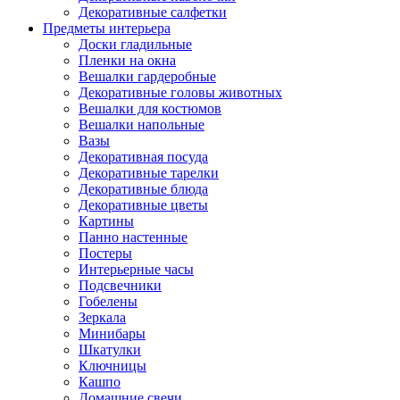
Декоративные салфетки
Предметы интерьера
Доски гладильные
Пленки на окна
Вешалки гардеробные
Декоративные головы животных
Вешалки для костюмов
Вешалки напольные
Вазы
Декоративная посуда
Декоративные тарелки
Декоративные блюда
Декоративные цветы
Картины
Панно настенные
Постеры
Интерьерные часы
Подсвечники
Гобелены
Зеркала
Минибары
Шкатулки
Ключницы
Кашпо
Домашние свечи