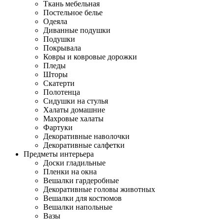
Ткань мебельная
Постельное белье
Одеяла
Диванные подушки
Подушки
Покрывала
Ковры и ковровые дорожки
Пледы
Шторы
Скатерти
Полотенца
Сидушки на стулья
Халаты домашние
Махровые халаты
Фартуки
Декоративные наволочки
Декоративные салфетки
Предметы интерьера
Доски гладильные
Пленки на окна
Вешалки гардеробные
Декоративные головы животных
Вешалки для костюмов
Вешалки напольные
Вазы