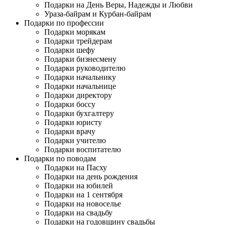
Подарки на День Веры, Надежды и Любви
Ураза-байрам и Курбан-байрам
Подарки по профессии
Подарки морякам
Подарки трейдерам
Подарки шефу
Подарки бизнесмену
Подарки руководителю
Подарки начальнику
Подарки начальнице
Подарки директору
Подарки боссу
Подарки бухгалтеру
Подарки юристу
Подарки врачу
Подарки учителю
Подарки воспитателю
Подарки по поводам
Подарки на Пасху
Подарки на день рождения
Подарки на юбилей
Подарки на 1 сентября
Подарки на новоселье
Подарки на свадьбу
Подарки на годовщину свадьбы