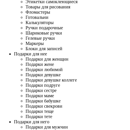
Этикетки самоклеющиеся
Товары для рисования
Фломастеры
Готовальни
Калькуляторы
Ручки подарочные
Шариковые ручки
Гелевые ручки
Маркеры
Блоки для записей
Подарки для нее
Подарки для женщин
Подарки жене
Подарки любимой
Подарки девушке
Подарки девушке коллеге
Подарки подруге
Подарки сестре
Подарки маме
Подарки бабушке
Подарки свекрови
Подарки теще
Подарки тете
Подарки для него
Подарки для мужчин