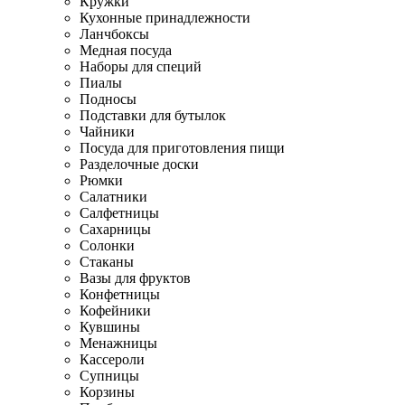
Кружки
Кухонные принадлежности
Ланчбоксы
Медная посуда
Наборы для специй
Пиалы
Подносы
Подставки для бутылок
Чайники
Посуда для приготовления пищи
Разделочные доски
Рюмки
Салатники
Салфетницы
Сахарницы
Солонки
Стаканы
Вазы для фруктов
Конфетницы
Кофейники
Кувшины
Менажницы
Кассероли
Супницы
Корзины