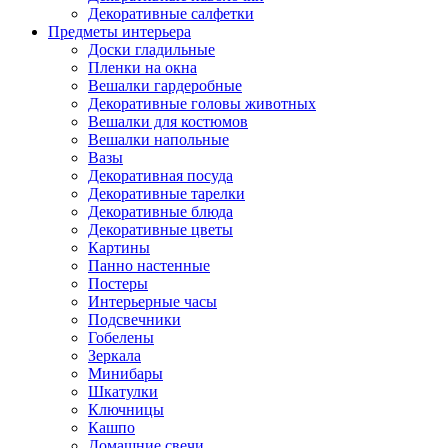
Декоративные салфетки
Предметы интерьера
Доски гладильные
Пленки на окна
Вешалки гардеробные
Декоративные головы животных
Вешалки для костюмов
Вешалки напольные
Вазы
Декоративная посуда
Декоративные тарелки
Декоративные блюда
Декоративные цветы
Картины
Панно настенные
Постеры
Интерьерные часы
Подсвечники
Гобелены
Зеркала
Минибары
Шкатулки
Ключницы
Кашпо
Домашние свечи