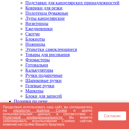
Подставки для канцелярских принадлежностей
Коврики для резки
Полотенца бумажные
Лупы канцелярские
Визитницы
Ежедневники
Скотчи
Блокноты
Ножницы
Этикетки самоклеющиеся
Товары для рисования
Фломастеры
Готовальни
Калькуляторы
Ручки подарочные
Шариковые ручки
Гелевые ручки
Маркеры
Блоки для записей
Подарки по цене
Подарки от 5000 рублей
Продолжая использовать наш сайт, вы соглашаетесь
на
обработку файлов Cookie
и других
Подарки до 5000 рублей
пользовательских данных, в соответствии с
Согласен
Подарки до 3000 рублей
Политикой конфиденциальности
. Вы можете
заблокировать использование Cookies сайтом,
Подарки до 2000 рублей
изменив настройки Вашего браузера.
Подарки до 1000 рублей