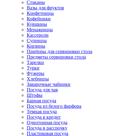
Стаканы
Вазы для фруктов
Конфетницы
Кофейники
Кувшины
Менажницы
Кассероли
Супницы
Корзины
Приборы для сервировки стола
Предметы сервировки стола
Тарелки
Турки
Фужеры
Хлебницы
Заварочные чайники
Посуда для чая
Штофы
Барная посуда
Посуда из белого фарфора
Темная посуда
Посуда в кредит
Однотонная посуда
Посуда в рассрочку
Пластиковая посуда