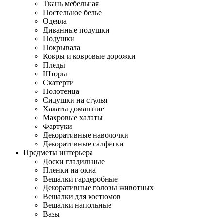
Ткань мебельная
Постельное белье
Одеяла
Диванные подушки
Подушки
Покрывала
Ковры и ковровые дорожки
Пледы
Шторы
Скатерти
Полотенца
Сидушки на стулья
Халаты домашние
Махровые халаты
Фартуки
Декоративные наволочки
Декоративные салфетки
Предметы интерьера
Доски гладильные
Пленки на окна
Вешалки гардеробные
Декоративные головы животных
Вешалки для костюмов
Вешалки напольные
Вазы