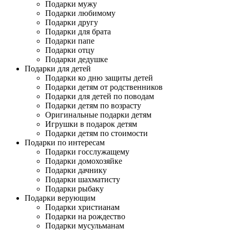
Подарки мужу
Подарки любимому
Подарки другу
Подарки для брата
Подарки папе
Подарки отцу
Подарки дедушке
Подарки для детей
Подарки ко дню защиты детей
Подарки детям от родственников
Подарки для детей по поводам
Подарки детям по возрасту
Оригинальные подарки детям
Игрушки в подарок детям
Подарки детям по стоимости
Подарки по интересам
Подарки госслужащему
Подарки домохозяйке
Подарки дачнику
Подарки шахматисту
Подарки рыбаку
Подарки верующим
Подарки христианам
Подарки на рождество
Подарки мусульманам