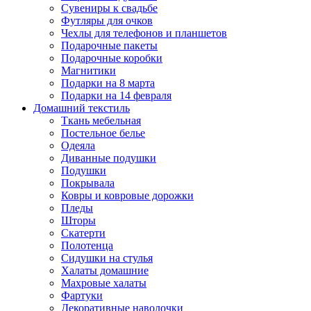
Сувениры к свадьбе
Футляры для очков
Чехлы для телефонов и планшетов
Подарочные пакеты
Подарочные коробки
Магнитики
Подарки на 8 марта
Подарки на 14 февраля
Домашний текстиль
Ткань мебельная
Постельное белье
Одеяла
Диванные подушки
Подушки
Покрывала
Ковры и ковровые дорожки
Пледы
Шторы
Скатерти
Полотенца
Сидушки на стулья
Халаты домашние
Махровые халаты
Фартуки
Декоративные наволочки