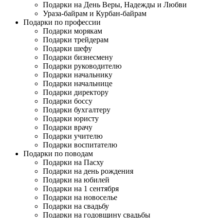
Подарки на День Веры, Надежды и Любви
Ураза-байрам и Курбан-байрам
Подарки по профессии
Подарки морякам
Подарки трейдерам
Подарки шефу
Подарки бизнесмену
Подарки руководителю
Подарки начальнику
Подарки начальнице
Подарки директору
Подарки боссу
Подарки бухгалтеру
Подарки юристу
Подарки врачу
Подарки учителю
Подарки воспитателю
Подарки по поводам
Подарки на Пасху
Подарки на день рождения
Подарки на юбилей
Подарки на 1 сентября
Подарки на новоселье
Подарки на свадьбу
Подарки на годовщину свадьбы