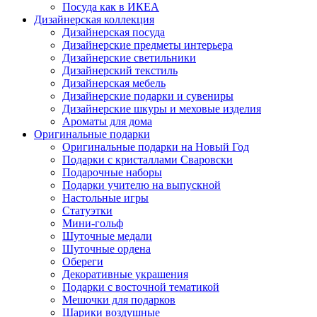
Посуда как в ИКЕА
Дизайнерская коллекция
Дизайнерская посуда
Дизайнерские предметы интерьера
Дизайнерские светильники
Дизайнерский текстиль
Дизайнерская мебель
Дизайнерские подарки и сувениры
Дизайнерские шкуры и меховые изделия
Ароматы для дома
Оригинальные подарки
Оригинальные подарки на Новый Год
Подарки с кристаллами Сваровски
Подарочные наборы
Подарки учителю на выпускной
Настольные игры
Статуэтки
Мини-гольф
Шуточные медали
Шуточные ордена
Обереги
Декоративные украшения
Подарки с восточной тематикой
Мешочки для подарков
Шарики воздушные