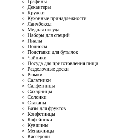
Графины
Декантеры
Кружки
Кухонные принадлежности
Ланчбоксы
Медная посуда
Наборы для специй
Пиалы
Подносы
Подставки для бутылок
Чайники
Посуда для приготовления пищи
Разделочные доски
Рюмки
Салатники
Салфетницы
Сахарницы
Солонки
Стаканы
Вазы для фруктов
Конфетницы
Кофейники
Кувшины
Менажницы
Кассероли