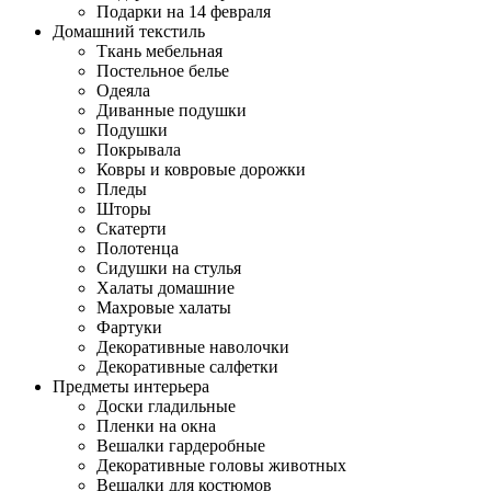
Подарки на 14 февраля
Домашний текстиль
Ткань мебельная
Постельное белье
Одеяла
Диванные подушки
Подушки
Покрывала
Ковры и ковровые дорожки
Пледы
Шторы
Скатерти
Полотенца
Сидушки на стулья
Халаты домашние
Махровые халаты
Фартуки
Декоративные наволочки
Декоративные салфетки
Предметы интерьера
Доски гладильные
Пленки на окна
Вешалки гардеробные
Декоративные головы животных
Вешалки для костюмов