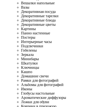
Вешалки напольные
Вазы
Декоративная посуда
Декоративные тарелки
Декоративные блюда
Декоративные цветы
Картины
Панно настенные
Постеры
Интерьерные часы
Подсвечники
Гобелены
Зеркала
Минибары
Шкатулки
Ключницы
Кашпо
Домашние свечи
Рамки для фотографий
Альбомы для фотографий
Иконы
Глобусы настольные
Ароматические диффузоры
Ложки для обуви
Коврики в прихожую