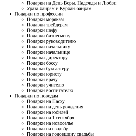
Подарки на День Веры, Надежды и Любви
Ураза-байрам и Курбан-байрам
Подарки по профессии
Подарки морякам
Подарки трейдерам
Подарки шефу
Подарки бизнесмену
Подарки руководителю
Подарки начальнику
Подарки начальнице
Подарки директору
Подарки боссу
Подарки бухгалтеру
Подарки юристу
Подарки врачу
Подарки учителю
Подарки воспитателю
Подарки по поводам
Подарки на Пасху
Подарки на день рождения
Подарки на юбилей
Подарки на 1 сентября
Подарки на новоселье
Подарки на свадьбу
Подарки на годовщину свадьбы