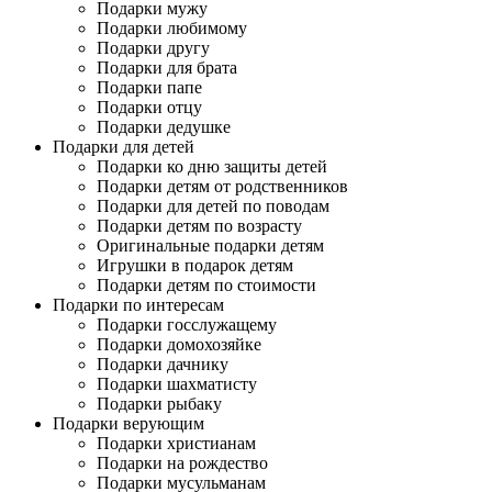
Подарки мужу
Подарки любимому
Подарки другу
Подарки для брата
Подарки папе
Подарки отцу
Подарки дедушке
Подарки для детей
Подарки ко дню защиты детей
Подарки детям от родственников
Подарки для детей по поводам
Подарки детям по возрасту
Оригинальные подарки детям
Игрушки в подарок детям
Подарки детям по стоимости
Подарки по интересам
Подарки госслужащему
Подарки домохозяйке
Подарки дачнику
Подарки шахматисту
Подарки рыбаку
Подарки верующим
Подарки христианам
Подарки на рождество
Подарки мусульманам