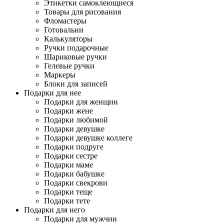
Этикетки самоклеющиеся
Товары для рисования
Фломастеры
Готовальни
Калькуляторы
Ручки подарочные
Шариковые ручки
Гелевые ручки
Маркеры
Блоки для записей
Подарки для нее
Подарки для женщин
Подарки жене
Подарки любимой
Подарки девушке
Подарки девушке коллеге
Подарки подруге
Подарки сестре
Подарки маме
Подарки бабушке
Подарки свекрови
Подарки теще
Подарки тете
Подарки для него
Подарки для мужчин