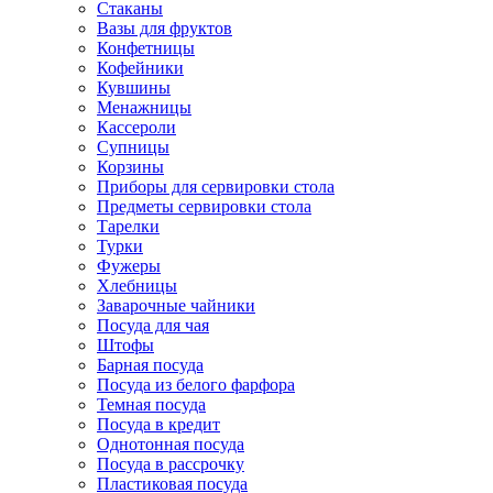
Стаканы
Вазы для фруктов
Конфетницы
Кофейники
Кувшины
Менажницы
Кассероли
Супницы
Корзины
Приборы для сервировки стола
Предметы сервировки стола
Тарелки
Турки
Фужеры
Хлебницы
Заварочные чайники
Посуда для чая
Штофы
Барная посуда
Посуда из белого фарфора
Темная посуда
Посуда в кредит
Однотонная посуда
Посуда в рассрочку
Пластиковая посуда