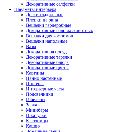
Декоративные салфетки
Предметы интерьера
Доски гладильные
Пленки на окна
Вешалки гардеробные
Декоративные головы животных
Вешалки для костюмов
Вешалки напольные
Вазы
Декоративная посуда
Декоративные тарелки
Декоративные блюда
Декоративные цветы
Картины
Панно настенные
Постеры
Интерьерные часы
Подсвечники
Гобелены
Зеркала
Минибары
Шкатулки
Ключницы
Кашпо
Домашние свечи