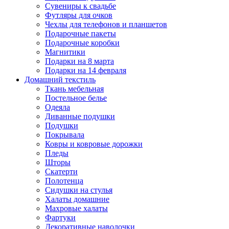
Сувениры к свадьбе
Футляры для очков
Чехлы для телефонов и планшетов
Подарочные пакеты
Подарочные коробки
Магнитики
Подарки на 8 марта
Подарки на 14 февраля
Домашний текстиль
Ткань мебельная
Постельное белье
Одеяла
Диванные подушки
Подушки
Покрывала
Ковры и ковровые дорожки
Пледы
Шторы
Скатерти
Полотенца
Сидушки на стулья
Халаты домашние
Махровые халаты
Фартуки
Декоративные наволочки