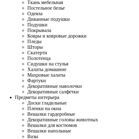
Ткань мебельная
Постельное белье
Одеяла
Диванные подушки
Подушки
Покрывала
Ковры и ковровые дорожки
Пледы
Шторы
Скатерти
Полотенца
Сидушки на стулья
Халаты домашние
Махровые халаты
Фартуки
Декоративные наволочки
Декоративные салфетки
Предметы интерьера
Доски гладильные
Пленки на окна
Вешалки гардеробные
Декоративные головы животных
Вешалки для костюмов
Вешалки напольные
Вазы