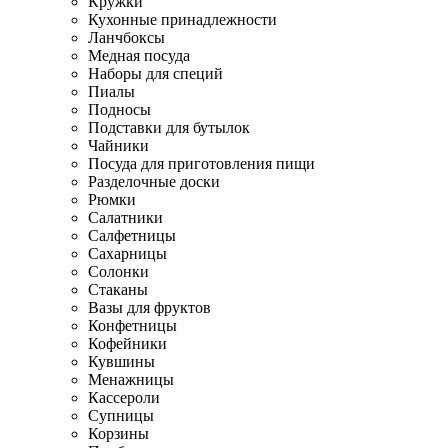
Кружки
Кухонные принадлежности
Ланчбоксы
Медная посуда
Наборы для специй
Пиалы
Подносы
Подставки для бутылок
Чайники
Посуда для приготовления пищи
Разделочные доски
Рюмки
Салатники
Салфетницы
Сахарницы
Солонки
Стаканы
Вазы для фруктов
Конфетницы
Кофейники
Кувшины
Менажницы
Кассероли
Супницы
Корзины