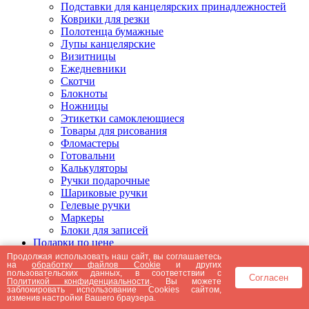
Подставки для канцелярских принадлежностей
Коврики для резки
Полотенца бумажные
Лупы канцелярские
Визитницы
Ежедневники
Скотчи
Блокноты
Ножницы
Этикетки самоклеющиеся
Товары для рисования
Фломастеры
Готовальни
Калькуляторы
Ручки подарочные
Шариковые ручки
Гелевые ручки
Маркеры
Блоки для записей
Подарки по цене
Подарки от 5000 рублей
Продолжая использовать наш сайт, вы соглашаетесь
на
обработку файлов Cookie
и других
Подарки до 5000 рублей
пользовательских данных, в соответствии с
Согласен
Подарки до 3000 рублей
Политикой конфиденциальности
. Вы можете
заблокировать использование Cookies сайтом,
Подарки до 2000 рублей
изменив настройки Вашего браузера.
Подарки до 1000 рублей