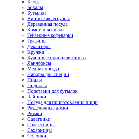
Блюда
Бокалы
Бутылки
Винные аксессуары
Деревянная посуда
Камни для виски
Гейзерные кофеварки
Графины
Декантеры
Кружки
Кухонные принадлежности
Ланчбоксы
Медная посуда
Наборы для специй
Пиалы
Подносы
Подставки для бутылок
Чайники
Посуда для приготовления пищи
Разделочные доски
Рюмки
Салатники
Салфетницы
Сахарницы
Солонки