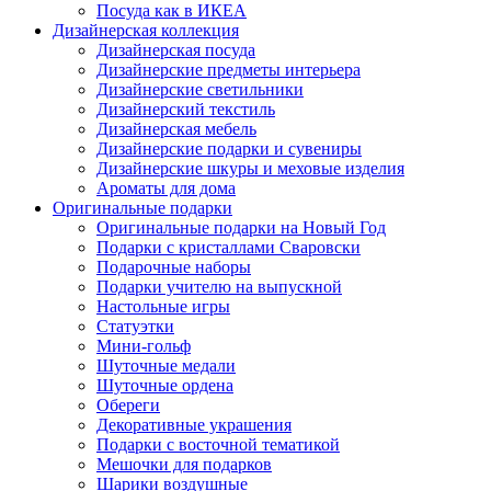
Посуда как в ИКЕА
Дизайнерская коллекция
Дизайнерская посуда
Дизайнерские предметы интерьера
Дизайнерские светильники
Дизайнерский текстиль
Дизайнерская мебель
Дизайнерские подарки и сувениры
Дизайнерские шкуры и меховые изделия
Ароматы для дома
Оригинальные подарки
Оригинальные подарки на Новый Год
Подарки с кристаллами Сваровски
Подарочные наборы
Подарки учителю на выпускной
Настольные игры
Статуэтки
Мини-гольф
Шуточные медали
Шуточные ордена
Обереги
Декоративные украшения
Подарки с восточной тематикой
Мешочки для подарков
Шарики воздушные