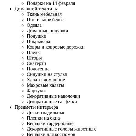
Подарки на 14 февраля
Домашний текстиль
Ткань мебельная
Постельное белье
Одеяла
Диванные подушки
Подушки
Покрывала
Ковры и ковровые дорожки
Пледы
Шторы
Скатерти
Полотенца
Сидушки на стулья
Халаты домашние
Махровые халаты
Фартуки
Декоративные наволочки
Декоративные салфетки
Предметы интерьера
Доски гладильные
Пленки на окна
Вешалки гардеробные
Декоративные головы животных
Вешалки для костюмов