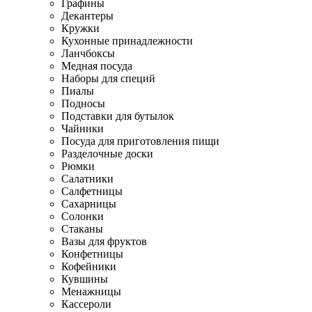
Графины
Декантеры
Кружки
Кухонные принадлежности
Ланчбоксы
Медная посуда
Наборы для специй
Пиалы
Подносы
Подставки для бутылок
Чайники
Посуда для приготовления пищи
Разделочные доски
Рюмки
Салатники
Салфетницы
Сахарницы
Солонки
Стаканы
Вазы для фруктов
Конфетницы
Кофейники
Кувшины
Менажницы
Кассероли