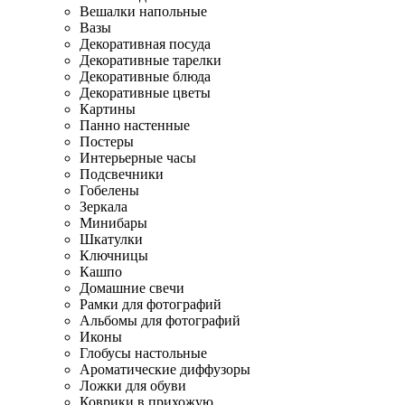
Вешалки напольные
Вазы
Декоративная посуда
Декоративные тарелки
Декоративные блюда
Декоративные цветы
Картины
Панно настенные
Постеры
Интерьерные часы
Подсвечники
Гобелены
Зеркала
Минибары
Шкатулки
Ключницы
Кашпо
Домашние свечи
Рамки для фотографий
Альбомы для фотографий
Иконы
Глобусы настольные
Ароматические диффузоры
Ложки для обуви
Коврики в прихожую