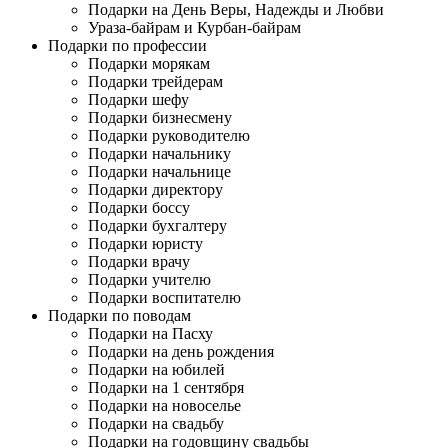
Подарки на День Веры, Надежды и Любви
Ураза-байрам и Курбан-байрам
Подарки по профессии
Подарки морякам
Подарки трейдерам
Подарки шефу
Подарки бизнесмену
Подарки руководителю
Подарки начальнику
Подарки начальнице
Подарки директору
Подарки боссу
Подарки бухгалтеру
Подарки юристу
Подарки врачу
Подарки учителю
Подарки воспитателю
Подарки по поводам
Подарки на Пасху
Подарки на день рождения
Подарки на юбилей
Подарки на 1 сентября
Подарки на новоселье
Подарки на свадьбу
Подарки на годовщину свадьбы