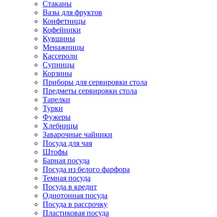
Стаканы
Вазы для фруктов
Конфетницы
Кофейники
Кувшины
Менажницы
Кассероли
Супницы
Корзины
Приборы для сервировки стола
Предметы сервировки стола
Тарелки
Турки
Фужеры
Хлебницы
Заварочные чайники
Посуда для чая
Штофы
Барная посуда
Посуда из белого фарфора
Темная посуда
Посуда в кредит
Однотонная посуда
Посуда в рассрочку
Пластиковая посуда