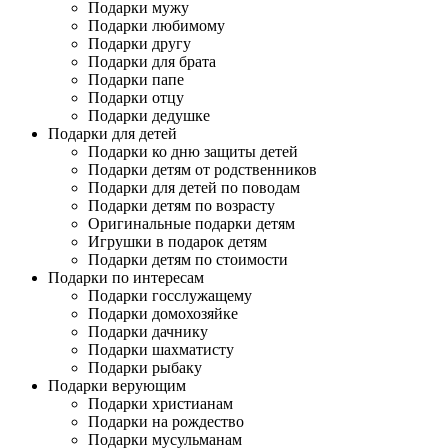
Подарки мужу
Подарки любимому
Подарки другу
Подарки для брата
Подарки папе
Подарки отцу
Подарки дедушке
Подарки для детей
Подарки ко дню защиты детей
Подарки детям от родственников
Подарки для детей по поводам
Подарки детям по возрасту
Оригинальные подарки детям
Игрушки в подарок детям
Подарки детям по стоимости
Подарки по интересам
Подарки госслужащему
Подарки домохозяйке
Подарки дачнику
Подарки шахматисту
Подарки рыбаку
Подарки верующим
Подарки христианам
Подарки на рождество
Подарки мусульманам