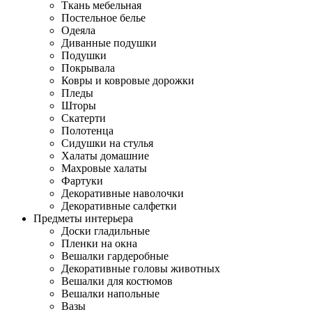
Ткань мебельная
Постельное белье
Одеяла
Диванные подушки
Подушки
Покрывала
Ковры и ковровые дорожки
Пледы
Шторы
Скатерти
Полотенца
Сидушки на стулья
Халаты домашние
Махровые халаты
Фартуки
Декоративные наволочки
Декоративные салфетки
Предметы интерьера
Доски гладильные
Пленки на окна
Вешалки гардеробные
Декоративные головы животных
Вешалки для костюмов
Вешалки напольные
Вазы