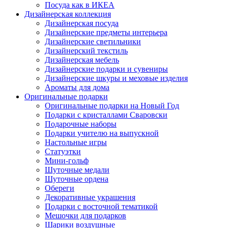
Посуда как в ИКЕА
Дизайнерская коллекция
Дизайнерская посуда
Дизайнерские предметы интерьера
Дизайнерские светильники
Дизайнерский текстиль
Дизайнерская мебель
Дизайнерские подарки и сувениры
Дизайнерские шкуры и меховые изделия
Ароматы для дома
Оригинальные подарки
Оригинальные подарки на Новый Год
Подарки с кристаллами Сваровски
Подарочные наборы
Подарки учителю на выпускной
Настольные игры
Статуэтки
Мини-гольф
Шуточные медали
Шуточные ордена
Обереги
Декоративные украшения
Подарки с восточной тематикой
Мешочки для подарков
Шарики воздушные