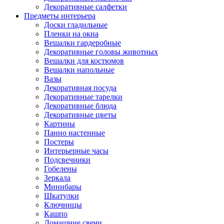
Декоративные салфетки
Предметы интерьера
Доски гладильные
Пленки на окна
Вешалки гардеробные
Декоративные головы животных
Вешалки для костюмов
Вешалки напольные
Вазы
Декоративная посуда
Декоративные тарелки
Декоративные блюда
Декоративные цветы
Картины
Панно настенные
Постеры
Интерьерные часы
Подсвечники
Гобелены
Зеркала
Минибары
Шкатулки
Ключницы
Кашпо
Домашние свечи