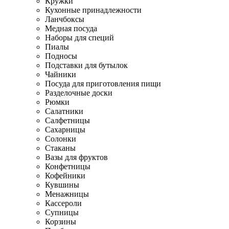
Кружки
Кухонные принадлежности
Ланчбоксы
Медная посуда
Наборы для специй
Пиалы
Подносы
Подставки для бутылок
Чайники
Посуда для приготовления пищи
Разделочные доски
Рюмки
Салатники
Салфетницы
Сахарницы
Солонки
Стаканы
Вазы для фруктов
Конфетницы
Кофейники
Кувшины
Менажницы
Кассероли
Супницы
Корзины