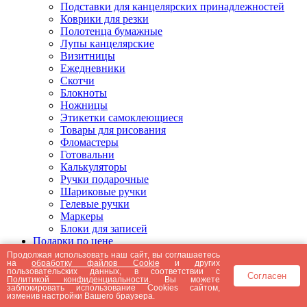
Подставки для канцелярских принадлежностей
Коврики для резки
Полотенца бумажные
Лупы канцелярские
Визитницы
Ежедневники
Скотчи
Блокноты
Ножницы
Этикетки самоклеющиеся
Товары для рисования
Фломастеры
Готовальни
Калькуляторы
Ручки подарочные
Шариковые ручки
Гелевые ручки
Маркеры
Блоки для записей
Подарки по цене
Подарки от 5000 рублей
Продолжая использовать наш сайт, вы соглашаетесь
на
обработку файлов Cookie
и других
Подарки до 5000 рублей
пользовательских данных, в соответствии с
Согласен
Подарки до 3000 рублей
Политикой конфиденциальности
. Вы можете
заблокировать использование Cookies сайтом,
Подарки до 2000 рублей
изменив настройки Вашего браузера.
Подарки до 1000 рублей