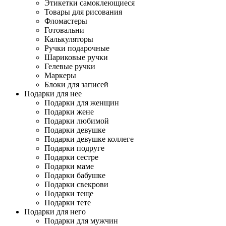
Этикетки самоклеющиеся
Товары для рисования
Фломастеры
Готовальни
Калькуляторы
Ручки подарочные
Шариковые ручки
Гелевые ручки
Маркеры
Блоки для записей
Подарки для нее
Подарки для женщин
Подарки жене
Подарки любимой
Подарки девушке
Подарки девушке коллеге
Подарки подруге
Подарки сестре
Подарки маме
Подарки бабушке
Подарки свекрови
Подарки теще
Подарки тете
Подарки для него
Подарки для мужчин