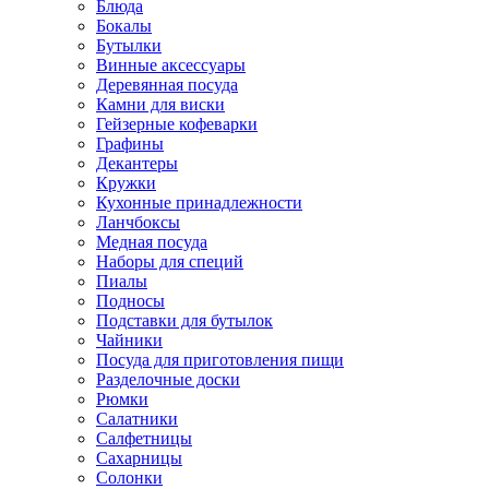
Блюда
Бокалы
Бутылки
Винные аксессуары
Деревянная посуда
Камни для виски
Гейзерные кофеварки
Графины
Декантеры
Кружки
Кухонные принадлежности
Ланчбоксы
Медная посуда
Наборы для специй
Пиалы
Подносы
Подставки для бутылок
Чайники
Посуда для приготовления пищи
Разделочные доски
Рюмки
Салатники
Салфетницы
Сахарницы
Солонки