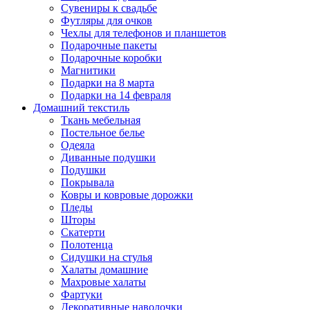
Сувениры к свадьбе
Футляры для очков
Чехлы для телефонов и планшетов
Подарочные пакеты
Подарочные коробки
Магнитики
Подарки на 8 марта
Подарки на 14 февраля
Домашний текстиль
Ткань мебельная
Постельное белье
Одеяла
Диванные подушки
Подушки
Покрывала
Ковры и ковровые дорожки
Пледы
Шторы
Скатерти
Полотенца
Сидушки на стулья
Халаты домашние
Махровые халаты
Фартуки
Декоративные наволочки