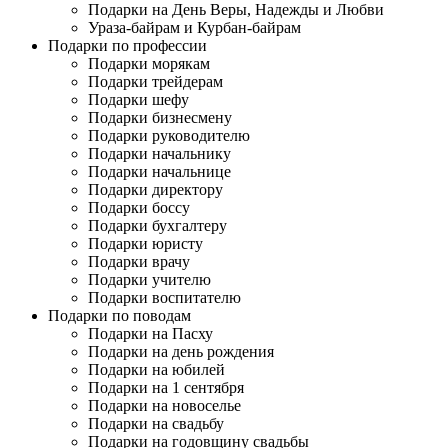
Подарки на День Веры, Надежды и Любви
Ураза-байрам и Курбан-байрам
Подарки по профессии
Подарки морякам
Подарки трейдерам
Подарки шефу
Подарки бизнесмену
Подарки руководителю
Подарки начальнику
Подарки начальнице
Подарки директору
Подарки боссу
Подарки бухгалтеру
Подарки юристу
Подарки врачу
Подарки учителю
Подарки воспитателю
Подарки по поводам
Подарки на Пасху
Подарки на день рождения
Подарки на юбилей
Подарки на 1 сентября
Подарки на новоселье
Подарки на свадьбу
Подарки на годовщину свадьбы