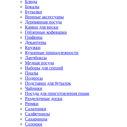
Блюда
Бокалы
Бутылки
Винные аксессуары
Деревянная посуда
Камни для виски
Гейзерные кофеварки
Графины
Декантеры
Кружки
Кухонные принадлежности
Ланчбоксы
Медная посуда
Наборы для специй
Пиалы
Подносы
Подставки для бутылок
Чайники
Посуда для приготовления пищи
Разделочные доски
Рюмки
Салатники
Салфетницы
Сахарницы
Солонки