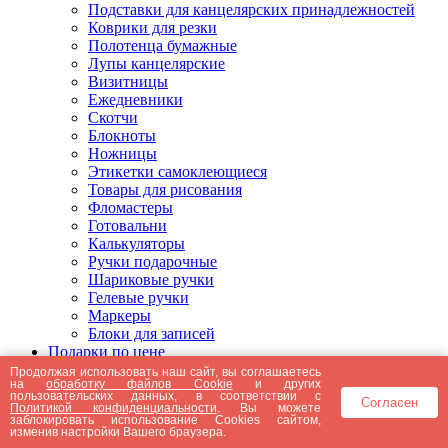
Подставки для канцелярских принадлежностей
Коврики для резки
Полотенца бумажные
Лупы канцелярские
Визитницы
Ежедневники
Скотчи
Блокноты
Ножницы
Этикетки самоклеющиеся
Товары для рисования
Фломастеры
Готовальни
Калькуляторы
Ручки подарочные
Шариковые ручки
Гелевые ручки
Маркеры
Блоки для записей
Подарки по цене
Подарки от 5000 рублей
Продолжая использовать наш сайт, вы соглашаетесь
на
обработку файлов Cookie
и других
Подарки до 5000 рублей
пользовательских данных, в соответствии с
Согласен
Подарки до 3000 рублей
Политикой конфиденциальности
. Вы можете
заблокировать использование Cookies сайтом,
Подарки до 2000 рублей
изменив настройки Вашего браузера.
Подарки до 1000 рублей