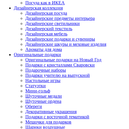
Посуда как в ИКЕА
Дизайнерская коллекция
Дизайнерская посуда
Дизайнерские предметы интерьера
Дизайнерские светильники
Дизайнерский текстиль
Дизайнерская мебель
Дизайнерские подарки и сувениры
Дизайнерские шкуры и меховые изделия
Ароматы для дома
Оригинальные подарки
Оригинальные подарки на Новый Год
Подарки с кристаллами Сваровски
Подарочные наборы
Подарки учителю на выпускной
Настольные игры
Статуэтки
Мини-гольф
Шуточные медали
Шуточные ордена
Обереги
Декоративные украшения
Подарки с восточной тематикой
Мешочки для подарков
Шарики воздушные