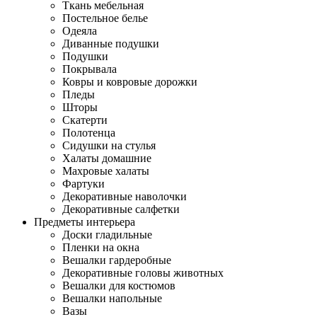
Ткань мебельная
Постельное белье
Одеяла
Диванные подушки
Подушки
Покрывала
Ковры и ковровые дорожки
Пледы
Шторы
Скатерти
Полотенца
Сидушки на стулья
Халаты домашние
Махровые халаты
Фартуки
Декоративные наволочки
Декоративные салфетки
Предметы интерьера
Доски гладильные
Пленки на окна
Вешалки гардеробные
Декоративные головы животных
Вешалки для костюмов
Вешалки напольные
Вазы