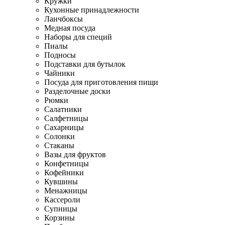
Кружки
Кухонные принадлежности
Ланчбоксы
Медная посуда
Наборы для специй
Пиалы
Подносы
Подставки для бутылок
Чайники
Посуда для приготовления пищи
Разделочные доски
Рюмки
Салатники
Салфетницы
Сахарницы
Солонки
Стаканы
Вазы для фруктов
Конфетницы
Кофейники
Кувшины
Менажницы
Кассероли
Супницы
Корзины