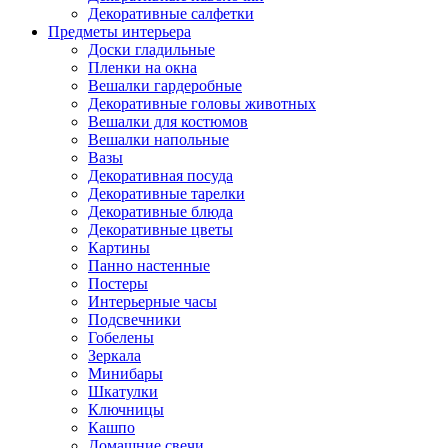
Декоративные салфетки
Предметы интерьера
Доски гладильные
Пленки на окна
Вешалки гардеробные
Декоративные головы животных
Вешалки для костюмов
Вешалки напольные
Вазы
Декоративная посуда
Декоративные тарелки
Декоративные блюда
Декоративные цветы
Картины
Панно настенные
Постеры
Интерьерные часы
Подсвечники
Гобелены
Зеркала
Минибары
Шкатулки
Ключницы
Кашпо
Домашние свечи