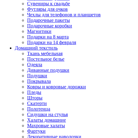
Сувениры к свадьбе
Футляры для очков
Чехлы для телефонов и планшетов
Подарочные пакеты
Подарочные коробки
Магнитики
Подарки на 8 марта
Подарки на 14 февраля
Домашний текстиль
Ткань мебельная
Постельное белье
Одеяла
Диванные подушки
Подушки
Покрывала
Ковры и ковровые дорожки
Пледы
Шторы
Скатерти
Полотенца
Сидушки на стулья
Халаты домашние
Махровые халаты
Фартуки
Декоративные наволочки