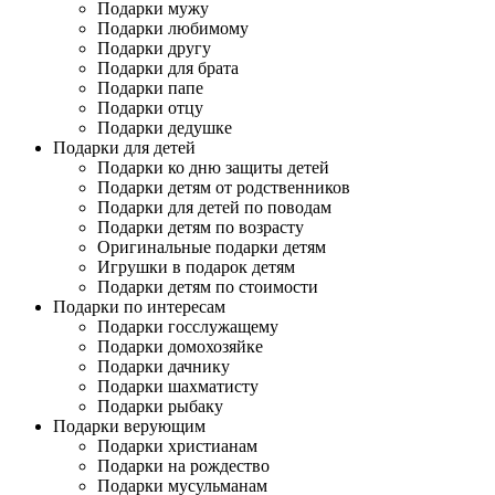
Подарки мужу
Подарки любимому
Подарки другу
Подарки для брата
Подарки папе
Подарки отцу
Подарки дедушке
Подарки для детей
Подарки ко дню защиты детей
Подарки детям от родственников
Подарки для детей по поводам
Подарки детям по возрасту
Оригинальные подарки детям
Игрушки в подарок детям
Подарки детям по стоимости
Подарки по интересам
Подарки госслужащему
Подарки домохозяйке
Подарки дачнику
Подарки шахматисту
Подарки рыбаку
Подарки верующим
Подарки христианам
Подарки на рождество
Подарки мусульманам