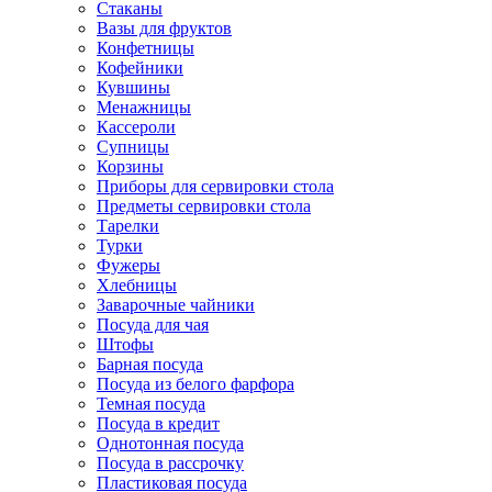
Стаканы
Вазы для фруктов
Конфетницы
Кофейники
Кувшины
Менажницы
Кассероли
Супницы
Корзины
Приборы для сервировки стола
Предметы сервировки стола
Тарелки
Турки
Фужеры
Хлебницы
Заварочные чайники
Посуда для чая
Штофы
Барная посуда
Посуда из белого фарфора
Темная посуда
Посуда в кредит
Однотонная посуда
Посуда в рассрочку
Пластиковая посуда