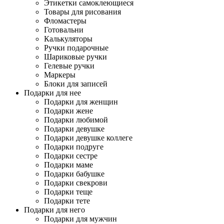
Этикетки самоклеющиеся
Товары для рисования
Фломастеры
Готовальни
Калькуляторы
Ручки подарочные
Шариковые ручки
Гелевые ручки
Маркеры
Блоки для записей
Подарки для нее
Подарки для женщин
Подарки жене
Подарки любимой
Подарки девушке
Подарки девушке коллеге
Подарки подруге
Подарки сестре
Подарки маме
Подарки бабушке
Подарки свекрови
Подарки теще
Подарки тете
Подарки для него
Подарки для мужчин