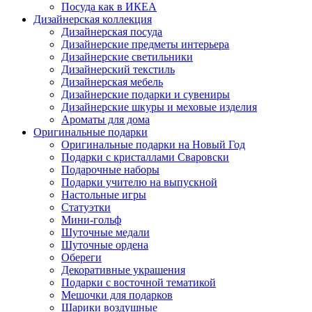
Посуда как в ИКЕА
Дизайнерская коллекция
Дизайнерская посуда
Дизайнерские предметы интерьера
Дизайнерские светильники
Дизайнерский текстиль
Дизайнерская мебель
Дизайнерские подарки и сувениры
Дизайнерские шкуры и меховые изделия
Ароматы для дома
Оригинальные подарки
Оригинальные подарки на Новый Год
Подарки с кристаллами Сваровски
Подарочные наборы
Подарки учителю на выпускной
Настольные игры
Статуэтки
Мини-гольф
Шуточные медали
Шуточные ордена
Обереги
Декоративные украшения
Подарки с восточной тематикой
Мешочки для подарков
Шарики воздушные