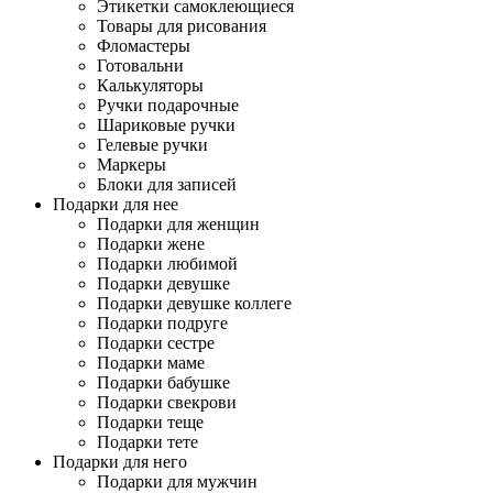
Этикетки самоклеющиеся
Товары для рисования
Фломастеры
Готовальни
Калькуляторы
Ручки подарочные
Шариковые ручки
Гелевые ручки
Маркеры
Блоки для записей
Подарки для нее
Подарки для женщин
Подарки жене
Подарки любимой
Подарки девушке
Подарки девушке коллеге
Подарки подруге
Подарки сестре
Подарки маме
Подарки бабушке
Подарки свекрови
Подарки теще
Подарки тете
Подарки для него
Подарки для мужчин