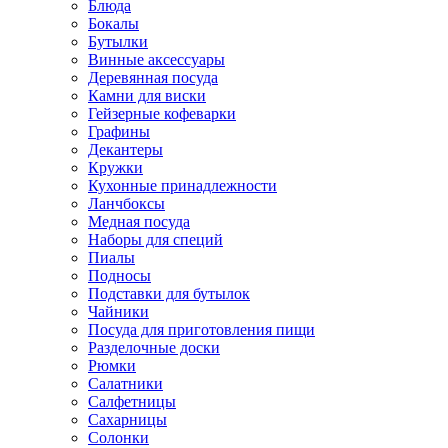
Блюда
Бокалы
Бутылки
Винные аксессуары
Деревянная посуда
Камни для виски
Гейзерные кофеварки
Графины
Декантеры
Кружки
Кухонные принадлежности
Ланчбоксы
Медная посуда
Наборы для специй
Пиалы
Подносы
Подставки для бутылок
Чайники
Посуда для приготовления пищи
Разделочные доски
Рюмки
Салатники
Салфетницы
Сахарницы
Солонки