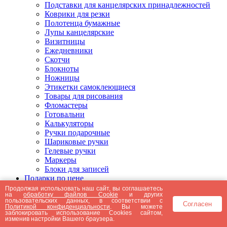
Подставки для канцелярских принадлежностей
Коврики для резки
Полотенца бумажные
Лупы канцелярские
Визитницы
Ежедневники
Скотчи
Блокноты
Ножницы
Этикетки самоклеющиеся
Товары для рисования
Фломастеры
Готовальни
Калькуляторы
Ручки подарочные
Шариковые ручки
Гелевые ручки
Маркеры
Блоки для записей
Подарки по цене
Подарки от 5000 рублей
Продолжая использовать наш сайт, вы соглашаетесь
на
обработку файлов Cookie
и других
Подарки до 5000 рублей
пользовательских данных, в соответствии с
Согласен
Подарки до 3000 рублей
Политикой конфиденциальности
. Вы можете
заблокировать использование Cookies сайтом,
Подарки до 2000 рублей
изменив настройки Вашего браузера.
Подарки до 1000 рублей