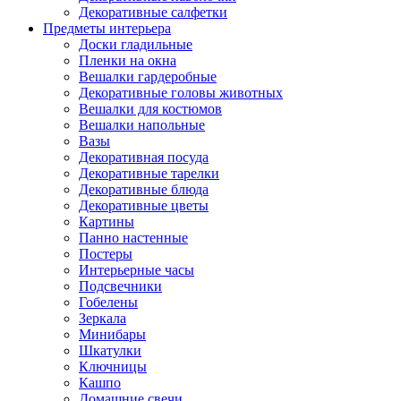
Декоративные салфетки
Предметы интерьера
Доски гладильные
Пленки на окна
Вешалки гардеробные
Декоративные головы животных
Вешалки для костюмов
Вешалки напольные
Вазы
Декоративная посуда
Декоративные тарелки
Декоративные блюда
Декоративные цветы
Картины
Панно настенные
Постеры
Интерьерные часы
Подсвечники
Гобелены
Зеркала
Минибары
Шкатулки
Ключницы
Кашпо
Домашние свечи