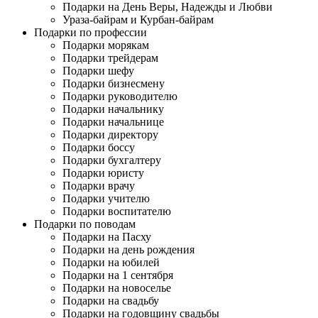
Подарки на День Веры, Надежды и Любви
Ураза-байрам и Курбан-байрам
Подарки по профессии
Подарки морякам
Подарки трейдерам
Подарки шефу
Подарки бизнесмену
Подарки руководителю
Подарки начальнику
Подарки начальнице
Подарки директору
Подарки боссу
Подарки бухгалтеру
Подарки юристу
Подарки врачу
Подарки учителю
Подарки воспитателю
Подарки по поводам
Подарки на Пасху
Подарки на день рождения
Подарки на юбилей
Подарки на 1 сентября
Подарки на новоселье
Подарки на свадьбу
Подарки на годовщину свадьбы