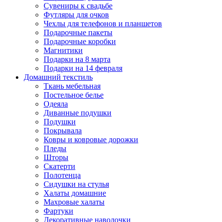
Сувениры к свадьбе
Футляры для очков
Чехлы для телефонов и планшетов
Подарочные пакеты
Подарочные коробки
Магнитики
Подарки на 8 марта
Подарки на 14 февраля
Домашний текстиль
Ткань мебельная
Постельное белье
Одеяла
Диванные подушки
Подушки
Покрывала
Ковры и ковровые дорожки
Пледы
Шторы
Скатерти
Полотенца
Сидушки на стулья
Халаты домашние
Махровые халаты
Фартуки
Декоративные наволочки