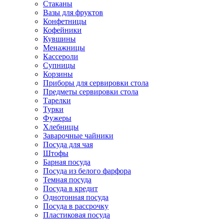
Стаканы
Вазы для фруктов
Конфетницы
Кофейники
Кувшины
Менажницы
Кассероли
Супницы
Корзины
Приборы для сервировки стола
Предметы сервировки стола
Тарелки
Турки
Фужеры
Хлебницы
Заварочные чайники
Посуда для чая
Штофы
Барная посуда
Посуда из белого фарфора
Темная посуда
Посуда в кредит
Однотонная посуда
Посуда в рассрочку
Пластиковая посуда