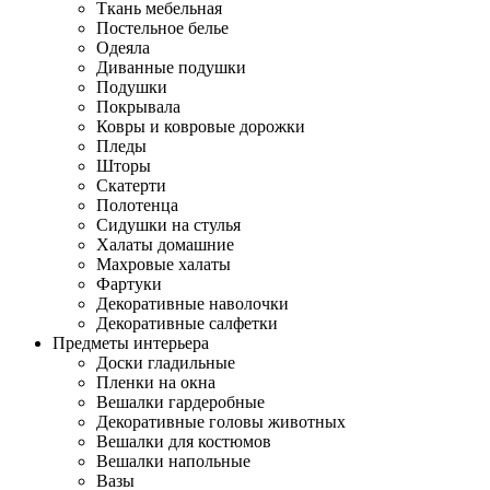
Ткань мебельная
Постельное белье
Одеяла
Диванные подушки
Подушки
Покрывала
Ковры и ковровые дорожки
Пледы
Шторы
Скатерти
Полотенца
Сидушки на стулья
Халаты домашние
Махровые халаты
Фартуки
Декоративные наволочки
Декоративные салфетки
Предметы интерьера
Доски гладильные
Пленки на окна
Вешалки гардеробные
Декоративные головы животных
Вешалки для костюмов
Вешалки напольные
Вазы