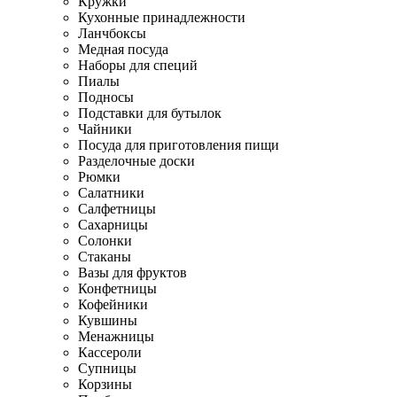
Кружки
Кухонные принадлежности
Ланчбоксы
Медная посуда
Наборы для специй
Пиалы
Подносы
Подставки для бутылок
Чайники
Посуда для приготовления пищи
Разделочные доски
Рюмки
Салатники
Салфетницы
Сахарницы
Солонки
Стаканы
Вазы для фруктов
Конфетницы
Кофейники
Кувшины
Менажницы
Кассероли
Супницы
Корзины