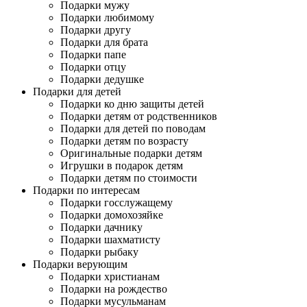
Подарки мужу
Подарки любимому
Подарки другу
Подарки для брата
Подарки папе
Подарки отцу
Подарки дедушке
Подарки для детей
Подарки ко дню защиты детей
Подарки детям от родственников
Подарки для детей по поводам
Подарки детям по возрасту
Оригинальные подарки детям
Игрушки в подарок детям
Подарки детям по стоимости
Подарки по интересам
Подарки госслужащему
Подарки домохозяйке
Подарки дачнику
Подарки шахматисту
Подарки рыбаку
Подарки верующим
Подарки христианам
Подарки на рождество
Подарки мусульманам