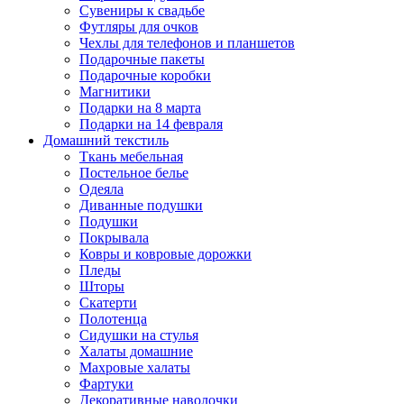
Сувениры к свадьбе
Футляры для очков
Чехлы для телефонов и планшетов
Подарочные пакеты
Подарочные коробки
Магнитики
Подарки на 8 марта
Подарки на 14 февраля
Домашний текстиль
Ткань мебельная
Постельное белье
Одеяла
Диванные подушки
Подушки
Покрывала
Ковры и ковровые дорожки
Пледы
Шторы
Скатерти
Полотенца
Сидушки на стулья
Халаты домашние
Махровые халаты
Фартуки
Декоративные наволочки