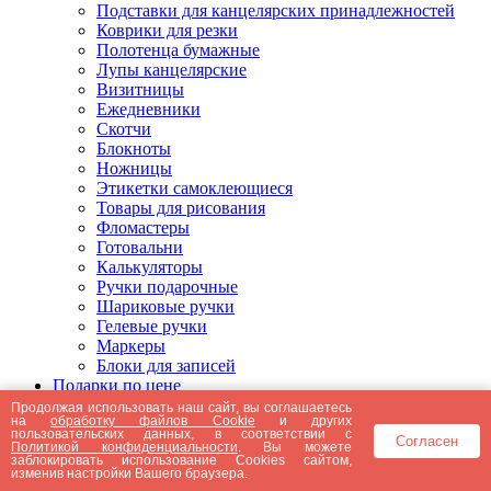
Подставки для канцелярских принадлежностей
Коврики для резки
Полотенца бумажные
Лупы канцелярские
Визитницы
Ежедневники
Скотчи
Блокноты
Ножницы
Этикетки самоклеющиеся
Товары для рисования
Фломастеры
Готовальни
Калькуляторы
Ручки подарочные
Шариковые ручки
Гелевые ручки
Маркеры
Блоки для записей
Подарки по цене
Подарки от 5000 рублей
Продолжая использовать наш сайт, вы соглашаетесь
на
обработку файлов Cookie
и других
Подарки до 5000 рублей
пользовательских данных, в соответствии с
Согласен
Подарки до 3000 рублей
Политикой конфиденциальности
. Вы можете
заблокировать использование Cookies сайтом,
Подарки до 2000 рублей
изменив настройки Вашего браузера.
Подарки до 1000 рублей