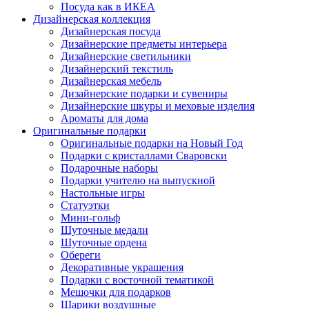
Посуда как в ИКЕА
Дизайнерская коллекция
Дизайнерская посуда
Дизайнерские предметы интерьера
Дизайнерские светильники
Дизайнерский текстиль
Дизайнерская мебель
Дизайнерские подарки и сувениры
Дизайнерские шкуры и меховые изделия
Ароматы для дома
Оригинальные подарки
Оригинальные подарки на Новый Год
Подарки с кристаллами Сваровски
Подарочные наборы
Подарки учителю на выпускной
Настольные игры
Статуэтки
Мини-гольф
Шуточные медали
Шуточные ордена
Обереги
Декоративные украшения
Подарки с восточной тематикой
Мешочки для подарков
Шарики воздушные