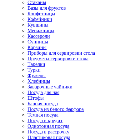
Стаканы
Вазы для фруктов
Конфетницы
Кофейники
Кувшины
Менажницы
Кассероли
Супницы
Корзины
Приборы для сервировки стола
Предметы сервировки стола
Тарелки
Турки
Фужеры
Хлебницы
Заварочные чайники
Посуда для чая
Штофы
Барная посуда
Посуда из белого фарфора
Темная посуда
Посуда в кредит
Однотонная посуда
Посуда в рассрочку
Пластиковая посуда