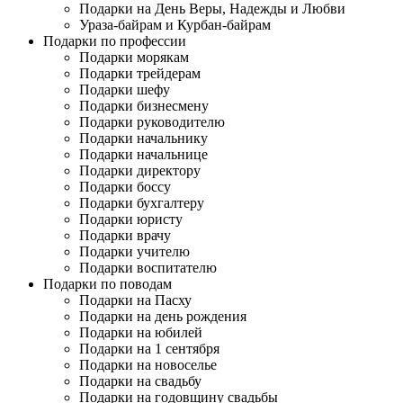
Подарки на День Веры, Надежды и Любви
Ураза-байрам и Курбан-байрам
Подарки по профессии
Подарки морякам
Подарки трейдерам
Подарки шефу
Подарки бизнесмену
Подарки руководителю
Подарки начальнику
Подарки начальнице
Подарки директору
Подарки боссу
Подарки бухгалтеру
Подарки юристу
Подарки врачу
Подарки учителю
Подарки воспитателю
Подарки по поводам
Подарки на Пасху
Подарки на день рождения
Подарки на юбилей
Подарки на 1 сентября
Подарки на новоселье
Подарки на свадьбу
Подарки на годовщину свадьбы