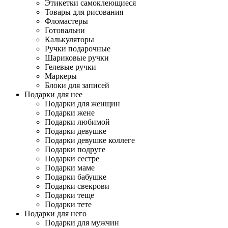
Этикетки самоклеющиеся
Товары для рисования
Фломастеры
Готовальни
Калькуляторы
Ручки подарочные
Шариковые ручки
Гелевые ручки
Маркеры
Блоки для записей
Подарки для нее
Подарки для женщин
Подарки жене
Подарки любимой
Подарки девушке
Подарки девушке коллеге
Подарки подруге
Подарки сестре
Подарки маме
Подарки бабушке
Подарки свекрови
Подарки теще
Подарки тете
Подарки для него
Подарки для мужчин