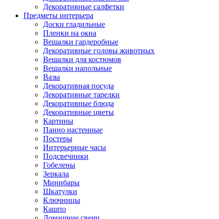
Декоративные салфетки
Предметы интерьера
Доски гладильные
Пленки на окна
Вешалки гардеробные
Декоративные головы животных
Вешалки для костюмов
Вешалки напольные
Вазы
Декоративная посуда
Декоративные тарелки
Декоративные блюда
Декоративные цветы
Картины
Панно настенные
Постеры
Интерьерные часы
Подсвечники
Гобелены
Зеркала
Минибары
Шкатулки
Ключницы
Кашпо
Домашние свечи