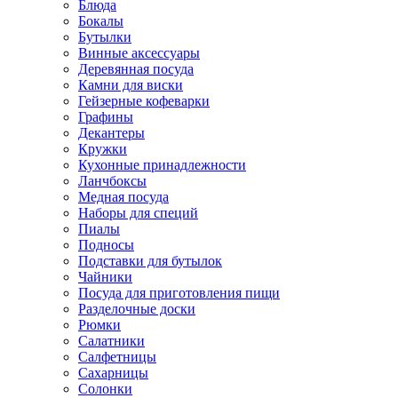
Блюда
Бокалы
Бутылки
Винные аксессуары
Деревянная посуда
Камни для виски
Гейзерные кофеварки
Графины
Декантеры
Кружки
Кухонные принадлежности
Ланчбоксы
Медная посуда
Наборы для специй
Пиалы
Подносы
Подставки для бутылок
Чайники
Посуда для приготовления пищи
Разделочные доски
Рюмки
Салатники
Салфетницы
Сахарницы
Солонки