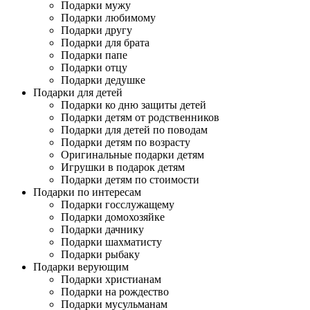
Подарки мужу
Подарки любимому
Подарки другу
Подарки для брата
Подарки папе
Подарки отцу
Подарки дедушке
Подарки для детей
Подарки ко дню защиты детей
Подарки детям от родственников
Подарки для детей по поводам
Подарки детям по возрасту
Оригинальные подарки детям
Игрушки в подарок детям
Подарки детям по стоимости
Подарки по интересам
Подарки госслужащему
Подарки домохозяйке
Подарки дачнику
Подарки шахматисту
Подарки рыбаку
Подарки верующим
Подарки христианам
Подарки на рождество
Подарки мусульманам