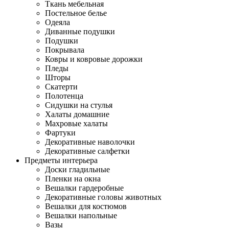
Ткань мебельная
Постельное белье
Одеяла
Диванные подушки
Подушки
Покрывала
Ковры и ковровые дорожки
Пледы
Шторы
Скатерти
Полотенца
Сидушки на стулья
Халаты домашние
Махровые халаты
Фартуки
Декоративные наволочки
Декоративные салфетки
Предметы интерьера
Доски гладильные
Пленки на окна
Вешалки гардеробные
Декоративные головы животных
Вешалки для костюмов
Вешалки напольные
Вазы