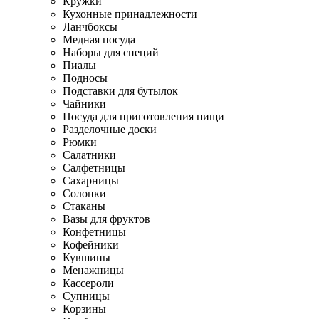
Кружки
Кухонные принадлежности
Ланчбоксы
Медная посуда
Наборы для специй
Пиалы
Подносы
Подставки для бутылок
Чайники
Посуда для приготовления пищи
Разделочные доски
Рюмки
Салатники
Салфетницы
Сахарницы
Солонки
Стаканы
Вазы для фруктов
Конфетницы
Кофейники
Кувшины
Менажницы
Кассероли
Супницы
Корзины