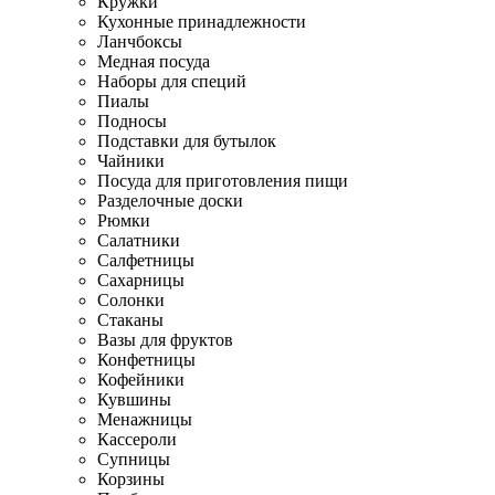
Кружки
Кухонные принадлежности
Ланчбоксы
Медная посуда
Наборы для специй
Пиалы
Подносы
Подставки для бутылок
Чайники
Посуда для приготовления пищи
Разделочные доски
Рюмки
Салатники
Салфетницы
Сахарницы
Солонки
Стаканы
Вазы для фруктов
Конфетницы
Кофейники
Кувшины
Менажницы
Кассероли
Супницы
Корзины