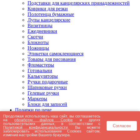
Подставки для канцелярских принадлежностей
Коврики для резки
Полотенца бумажные
Лупы канцелярские
Визитницы
Ежедневники
Скотчи
Блокноты
Ножницы
Этикетки самоклеющиеся
Товары для рисования
Фломастеры
Готовальни
Калькуляторы
Ручки подарочные
Шариковые ручки
Гелевые ручки
Маркеры
Блоки для записей
Подарки по цене
Подарки от 5000 рублей
Продолжая использовать наш сайт, вы соглашаетесь
на
обработку файлов Cookie
и других
Подарки до 5000 рублей
пользовательских данных, в соответствии с
Согласен
Подарки до 3000 рублей
Политикой конфиденциальности
. Вы можете
заблокировать использование Cookies сайтом,
Подарки до 2000 рублей
изменив настройки Вашего браузера.
Подарки до 1000 рублей