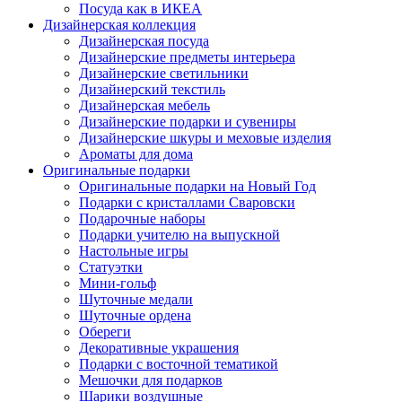
Посуда как в ИКЕА
Дизайнерская коллекция
Дизайнерская посуда
Дизайнерские предметы интерьера
Дизайнерские светильники
Дизайнерский текстиль
Дизайнерская мебель
Дизайнерские подарки и сувениры
Дизайнерские шкуры и меховые изделия
Ароматы для дома
Оригинальные подарки
Оригинальные подарки на Новый Год
Подарки с кристаллами Сваровски
Подарочные наборы
Подарки учителю на выпускной
Настольные игры
Статуэтки
Мини-гольф
Шуточные медали
Шуточные ордена
Обереги
Декоративные украшения
Подарки с восточной тематикой
Мешочки для подарков
Шарики воздушные