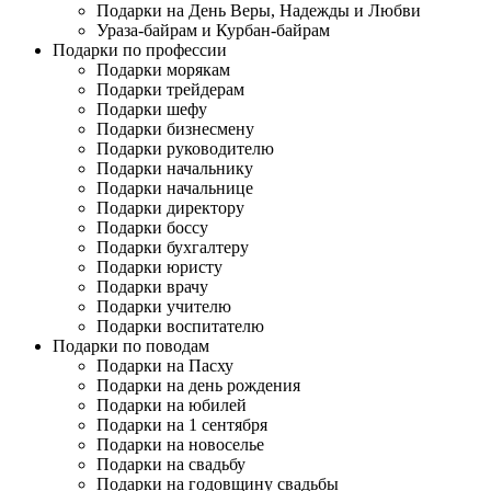
Подарки на День Веры, Надежды и Любви
Ураза-байрам и Курбан-байрам
Подарки по профессии
Подарки морякам
Подарки трейдерам
Подарки шефу
Подарки бизнесмену
Подарки руководителю
Подарки начальнику
Подарки начальнице
Подарки директору
Подарки боссу
Подарки бухгалтеру
Подарки юристу
Подарки врачу
Подарки учителю
Подарки воспитателю
Подарки по поводам
Подарки на Пасху
Подарки на день рождения
Подарки на юбилей
Подарки на 1 сентября
Подарки на новоселье
Подарки на свадьбу
Подарки на годовщину свадьбы