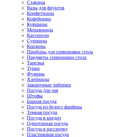
Стаканы
Вазы для фруктов
Конфетницы
Кофейники
Кувшины
Менажницы
Кассероли
Супницы
Корзины
Приборы для сервировки стола
Предметы сервировки стола
Тарелки
Турки
Фужеры
Хлебницы
Заварочные чайники
Посуда для чая
Штофы
Барная посуда
Посуда из белого фарфора
Темная посуда
Посуда в кредит
Однотонная посуда
Посуда в рассрочку
Пластиковая посуда