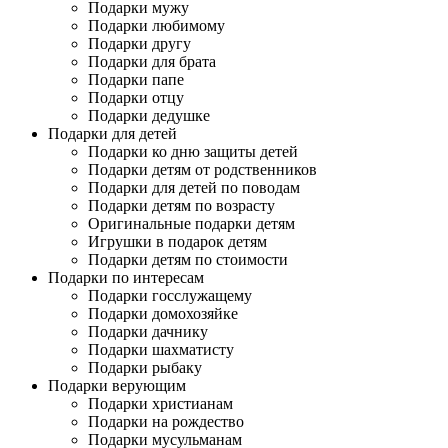
Подарки мужу
Подарки любимому
Подарки другу
Подарки для брата
Подарки папе
Подарки отцу
Подарки дедушке
Подарки для детей
Подарки ко дню защиты детей
Подарки детям от родственников
Подарки для детей по поводам
Подарки детям по возрасту
Оригинальные подарки детям
Игрушки в подарок детям
Подарки детям по стоимости
Подарки по интересам
Подарки госслужащему
Подарки домохозяйке
Подарки дачнику
Подарки шахматисту
Подарки рыбаку
Подарки верующим
Подарки христианам
Подарки на рождество
Подарки мусульманам