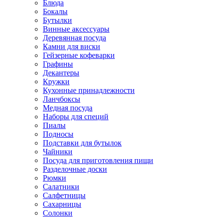
Блюда
Бокалы
Бутылки
Винные аксессуары
Деревянная посуда
Камни для виски
Гейзерные кофеварки
Графины
Декантеры
Кружки
Кухонные принадлежности
Ланчбоксы
Медная посуда
Наборы для специй
Пиалы
Подносы
Подставки для бутылок
Чайники
Посуда для приготовления пищи
Разделочные доски
Рюмки
Салатники
Салфетницы
Сахарницы
Солонки