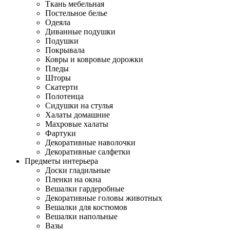
Ткань мебельная
Постельное белье
Одеяла
Диванные подушки
Подушки
Покрывала
Ковры и ковровые дорожки
Пледы
Шторы
Скатерти
Полотенца
Сидушки на стулья
Халаты домашние
Махровые халаты
Фартуки
Декоративные наволочки
Декоративные салфетки
Предметы интерьера
Доски гладильные
Пленки на окна
Вешалки гардеробные
Декоративные головы животных
Вешалки для костюмов
Вешалки напольные
Вазы