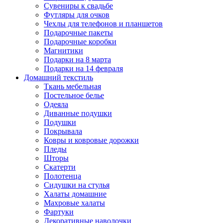
Сувениры к свадьбе
Футляры для очков
Чехлы для телефонов и планшетов
Подарочные пакеты
Подарочные коробки
Магнитики
Подарки на 8 марта
Подарки на 14 февраля
Домашний текстиль
Ткань мебельная
Постельное белье
Одеяла
Диванные подушки
Подушки
Покрывала
Ковры и ковровые дорожки
Пледы
Шторы
Скатерти
Полотенца
Сидушки на стулья
Халаты домашние
Махровые халаты
Фартуки
Декоративные наволочки