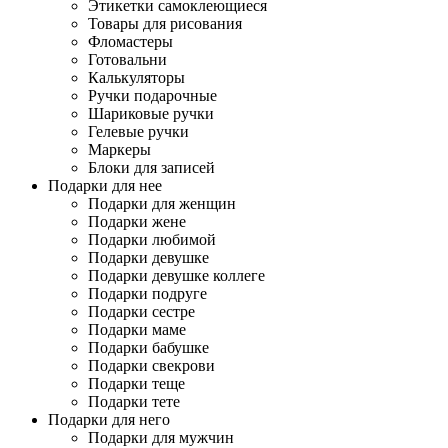
Этикетки самоклеющиеся
Товары для рисования
Фломастеры
Готовальни
Калькуляторы
Ручки подарочные
Шариковые ручки
Гелевые ручки
Маркеры
Блоки для записей
Подарки для нее
Подарки для женщин
Подарки жене
Подарки любимой
Подарки девушке
Подарки девушке коллеге
Подарки подруге
Подарки сестре
Подарки маме
Подарки бабушке
Подарки свекрови
Подарки теще
Подарки тете
Подарки для него
Подарки для мужчин