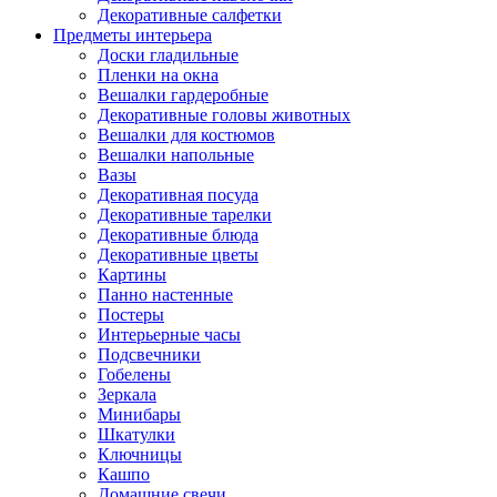
Декоративные салфетки
Предметы интерьера
Доски гладильные
Пленки на окна
Вешалки гардеробные
Декоративные головы животных
Вешалки для костюмов
Вешалки напольные
Вазы
Декоративная посуда
Декоративные тарелки
Декоративные блюда
Декоративные цветы
Картины
Панно настенные
Постеры
Интерьерные часы
Подсвечники
Гобелены
Зеркала
Минибары
Шкатулки
Ключницы
Кашпо
Домашние свечи