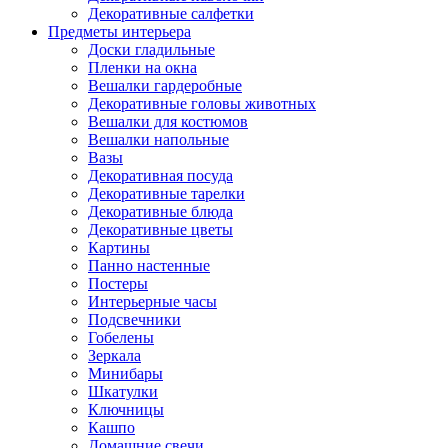
Декоративные салфетки
Предметы интерьера
Доски гладильные
Пленки на окна
Вешалки гардеробные
Декоративные головы животных
Вешалки для костюмов
Вешалки напольные
Вазы
Декоративная посуда
Декоративные тарелки
Декоративные блюда
Декоративные цветы
Картины
Панно настенные
Постеры
Интерьерные часы
Подсвечники
Гобелены
Зеркала
Минибары
Шкатулки
Ключницы
Кашпо
Домашние свечи