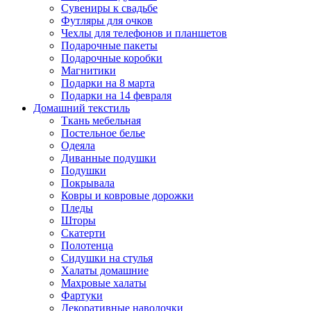
Сувениры к свадьбе
Футляры для очков
Чехлы для телефонов и планшетов
Подарочные пакеты
Подарочные коробки
Магнитики
Подарки на 8 марта
Подарки на 14 февраля
Домашний текстиль
Ткань мебельная
Постельное белье
Одеяла
Диванные подушки
Подушки
Покрывала
Ковры и ковровые дорожки
Пледы
Шторы
Скатерти
Полотенца
Сидушки на стулья
Халаты домашние
Махровые халаты
Фартуки
Декоративные наволочки