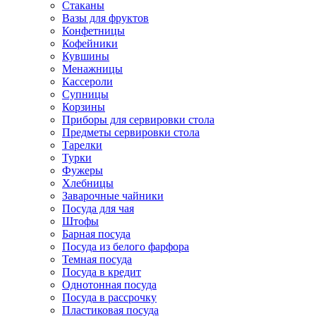
Стаканы
Вазы для фруктов
Конфетницы
Кофейники
Кувшины
Менажницы
Кассероли
Супницы
Корзины
Приборы для сервировки стола
Предметы сервировки стола
Тарелки
Турки
Фужеры
Хлебницы
Заварочные чайники
Посуда для чая
Штофы
Барная посуда
Посуда из белого фарфора
Темная посуда
Посуда в кредит
Однотонная посуда
Посуда в рассрочку
Пластиковая посуда