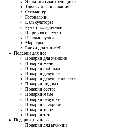
Этикетки самоклеющиеся
Товары для рисования
Фломастеры
Готовальни
Калькуляторы
Ручки подарочные
Шариковые ручки
Гелевые ручки
Маркеры
Блоки для записей
Подарки для нее
Подарки для женщин
Подарки жене
Подарки любимой
Подарки девушке
Подарки девушке коллеге
Подарки подруге
Подарки сестре
Подарки маме
Подарки бабушке
Подарки свекрови
Подарки теще
Подарки тете
Подарки для него
Подарки для мужчин