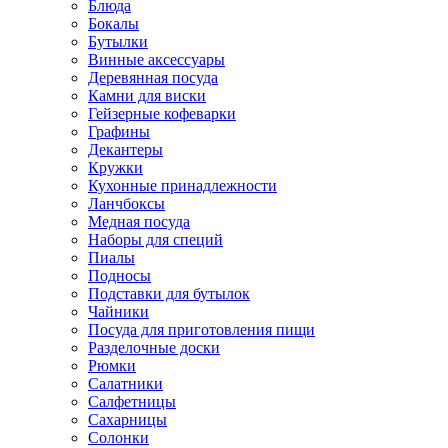
Блюда
Бокалы
Бутылки
Винные аксессуары
Деревянная посуда
Камни для виски
Гейзерные кофеварки
Графины
Декантеры
Кружки
Кухонные принадлежности
Ланчбоксы
Медная посуда
Наборы для специй
Пиалы
Подносы
Подставки для бутылок
Чайники
Посуда для приготовления пищи
Разделочные доски
Рюмки
Салатники
Салфетницы
Сахарницы
Солонки