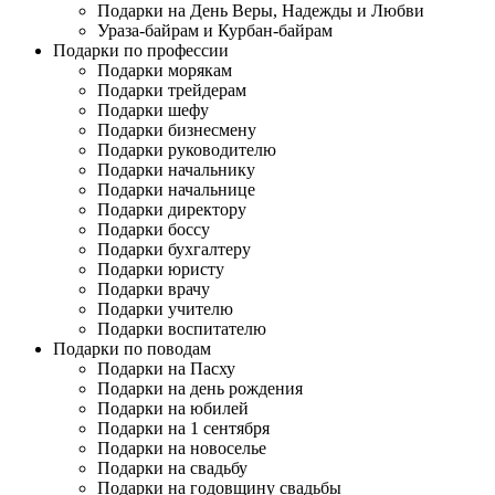
Подарки на День Веры, Надежды и Любви
Ураза-байрам и Курбан-байрам
Подарки по профессии
Подарки морякам
Подарки трейдерам
Подарки шефу
Подарки бизнесмену
Подарки руководителю
Подарки начальнику
Подарки начальнице
Подарки директору
Подарки боссу
Подарки бухгалтеру
Подарки юристу
Подарки врачу
Подарки учителю
Подарки воспитателю
Подарки по поводам
Подарки на Пасху
Подарки на день рождения
Подарки на юбилей
Подарки на 1 сентября
Подарки на новоселье
Подарки на свадьбу
Подарки на годовщину свадьбы