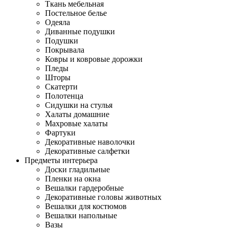
Ткань мебельная
Постельное белье
Одеяла
Диванные подушки
Подушки
Покрывала
Ковры и ковровые дорожки
Пледы
Шторы
Скатерти
Полотенца
Сидушки на стулья
Халаты домашние
Махровые халаты
Фартуки
Декоративные наволочки
Декоративные салфетки
Предметы интерьера
Доски гладильные
Пленки на окна
Вешалки гардеробные
Декоративные головы животных
Вешалки для костюмов
Вешалки напольные
Вазы