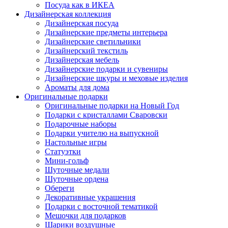
Посуда как в ИКЕА
Дизайнерская коллекция
Дизайнерская посуда
Дизайнерские предметы интерьера
Дизайнерские светильники
Дизайнерский текстиль
Дизайнерская мебель
Дизайнерские подарки и сувениры
Дизайнерские шкуры и меховые изделия
Ароматы для дома
Оригинальные подарки
Оригинальные подарки на Новый Год
Подарки с кристаллами Сваровски
Подарочные наборы
Подарки учителю на выпускной
Настольные игры
Статуэтки
Мини-гольф
Шуточные медали
Шуточные ордена
Обереги
Декоративные украшения
Подарки с восточной тематикой
Мешочки для подарков
Шарики воздушные