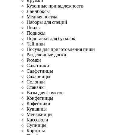
Кружки
Кухонные принадлежности
Ланчбоксы
Медная посуда
Наборы для специй
Пиалы
Подносы
Подставки для бутылок
Чайники
Посуда для приготовления пищи
Разделочные доски
Рюмки
Салатники
Салфетницы
Сахарницы
Солонки
Стаканы
Вазы для фруктов
Конфетницы
Кофейники
Кувшины
Менажницы
Кассероли
Супницы
Корзины