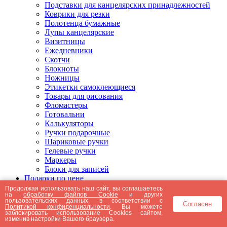
Подставки для канцелярских принадлежностей
Коврики для резки
Полотенца бумажные
Лупы канцелярские
Визитницы
Ежедневники
Скотчи
Блокноты
Ножницы
Этикетки самоклеющиеся
Товары для рисования
Фломастеры
Готовальни
Калькуляторы
Ручки подарочные
Шариковые ручки
Гелевые ручки
Маркеры
Блоки для записей
Подарки по цене
Подарки от 5000 рублей
Продолжая использовать наш сайт, вы соглашаетесь
на
обработку файлов Cookie
и других
Подарки до 5000 рублей
пользовательских данных, в соответствии с
Согласен
Подарки до 3000 рублей
Политикой конфиденциальности
. Вы можете
заблокировать использование Cookies сайтом,
Подарки до 2000 рублей
изменив настройки Вашего браузера.
Подарки до 1000 рублей