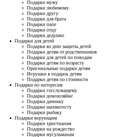
Подарки мужу
Подарки любимому
Подарки другу
Подарки для брата
Подарки папе
Подарки отцу
Подарки дедушке
Подарки для детей
Подарки ко дню защиты детей
Подарки детям от родственников
Подарки для детей по поводам
Подарки детям по возрасту
Оригинальные подарки детям
Игрушки в подарок детям
Подарки детям по стоимости
Подарки по интересам
Подарки госслужащему
Подарки домохозяйке
Подарки дачнику
Подарки шахматисту
Подарки рыбаку
Подарки верующим
Подарки христианам
Подарки на рождество
Подарки мусульманам