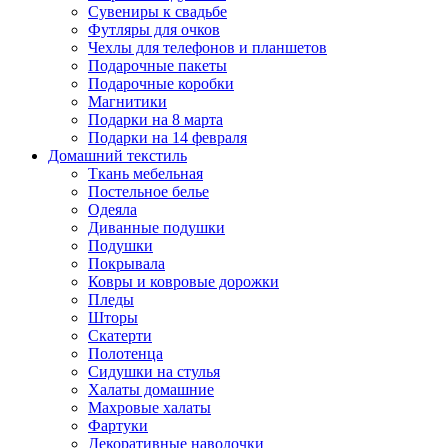
Сувениры к свадьбе
Футляры для очков
Чехлы для телефонов и планшетов
Подарочные пакеты
Подарочные коробки
Магнитики
Подарки на 8 марта
Подарки на 14 февраля
Домашний текстиль
Ткань мебельная
Постельное белье
Одеяла
Диванные подушки
Подушки
Покрывала
Ковры и ковровые дорожки
Пледы
Шторы
Скатерти
Полотенца
Сидушки на стулья
Халаты домашние
Махровые халаты
Фартуки
Декоративные наволочки