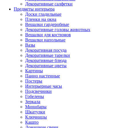
Декоративные салфетки
Предметы интерьера
Доски гладильные
Пленки на окна
Вешалки гардеробные
Декоративные головы животных
Вешалки для костюмов
Вешалки напольные
Вазы
Декоративная посуда
Декоративные тарелки
Декоративные блюда
Декоративные цветы
Картины
Панно настенные
Постеры
Интерьерные часы
Подсвечники
Гобелены
Зеркала
Минибары
Шкатулки
Ключницы
Кашпо
Домашние свечи