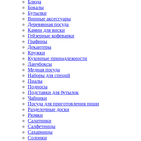
Блюда
Бокалы
Бутылки
Винные аксессуары
Деревянная посуда
Камни для виски
Гейзерные кофеварки
Графины
Декантеры
Кружки
Кухонные принадлежности
Ланчбоксы
Медная посуда
Наборы для специй
Пиалы
Подносы
Подставки для бутылок
Чайники
Посуда для приготовления пищи
Разделочные доски
Рюмки
Салатники
Салфетницы
Сахарницы
Солонки