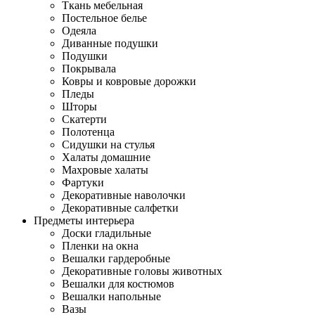
Ткань мебельная
Постельное белье
Одеяла
Диванные подушки
Подушки
Покрывала
Ковры и ковровые дорожки
Пледы
Шторы
Скатерти
Полотенца
Сидушки на стулья
Халаты домашние
Махровые халаты
Фартуки
Декоративные наволочки
Декоративные салфетки
Предметы интерьера
Доски гладильные
Пленки на окна
Вешалки гардеробные
Декоративные головы животных
Вешалки для костюмов
Вешалки напольные
Вазы