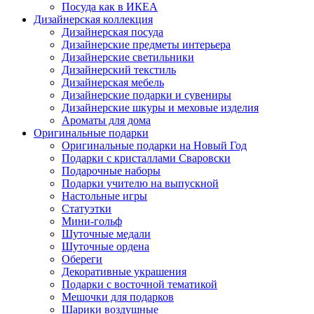
Посуда как в ИКЕА
Дизайнерская коллекция
Дизайнерская посуда
Дизайнерские предметы интерьера
Дизайнерские светильники
Дизайнерский текстиль
Дизайнерская мебель
Дизайнерские подарки и сувениры
Дизайнерские шкуры и меховые изделия
Ароматы для дома
Оригинальные подарки
Оригинальные подарки на Новый Год
Подарки с кристаллами Сваровски
Подарочные наборы
Подарки учителю на выпускной
Настольные игры
Статуэтки
Мини-гольф
Шуточные медали
Шуточные ордена
Обереги
Декоративные украшения
Подарки с восточной тематикой
Мешочки для подарков
Шарики воздушные