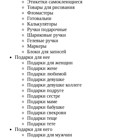
Этикетки самоклеющиеся
Товары для рисования
Фломастеры
Готовальни
Калькуляторы
Ручки подарочные
Шариковые ручки
Гелевые ручки
Маркеры
Блоки для записей
Подарки для нее
Подарки для женщин
Подарки жене
Подарки любимой
Подарки девушке
Подарки девушке коллеге
Подарки подруге
Подарки сестре
Подарки маме
Подарки бабушке
Подарки свекрови
Подарки теще
Подарки тете
Подарки для него
Подарки для мужчин