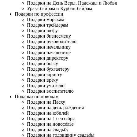
Подарки на День Веры, Надежды и Любви
Ураза-байрам и Курбан-байрам
Подарки по профессии
Подарки морякам
Подарки трейдерам
Подарки шефу
Подарки бизнесмену
Подарки руководителю
Подарки начальнику
Подарки начальнице
Подарки директору
Подарки боссу
Подарки бухгалтеру
Подарки юристу
Подарки врачу
Подарки учителю
Подарки воспитателю
Подарки по поводам
Подарки на Пасху
Подарки на день рождения
Подарки на юбилей
Подарки на 1 сентября
Подарки на новоселье
Подарки на свадьбу
Подарки на годовщину свадьбы