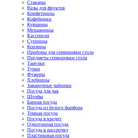
Стаканы
Вазы для фруктов
Конфетницы
Кофейники
Кувшины
Менажницы
Кассероли
Супницы
Корзины
Приборы для сервировки стола
Предметы сервировки стола
Тарелки
Турки
Фужеры
Хлебницы
Заварочные чайники
Посуда для чая
Штофы
Барная посуда
Посуда из белого фарфора
Темная посуда
Посуда в кредит
Однотонная посуда
Посуда в рассрочку
Пластиковая посуда