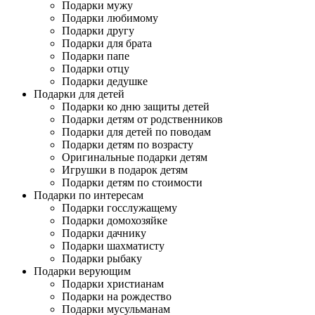
Подарки мужу
Подарки любимому
Подарки другу
Подарки для брата
Подарки папе
Подарки отцу
Подарки дедушке
Подарки для детей
Подарки ко дню защиты детей
Подарки детям от родственников
Подарки для детей по поводам
Подарки детям по возрасту
Оригинальные подарки детям
Игрушки в подарок детям
Подарки детям по стоимости
Подарки по интересам
Подарки госслужащему
Подарки домохозяйке
Подарки дачнику
Подарки шахматисту
Подарки рыбаку
Подарки верующим
Подарки христианам
Подарки на рождество
Подарки мусульманам