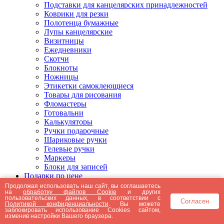
Подставки для канцелярских принадлежностей
Коврики для резки
Полотенца бумажные
Лупы канцелярские
Визитницы
Ежедневники
Скотчи
Блокноты
Ножницы
Этикетки самоклеющиеся
Товары для рисования
Фломастеры
Готовальни
Калькуляторы
Ручки подарочные
Шариковые ручки
Гелевые ручки
Маркеры
Блоки для записей
Подарки по цене
Подарки от 5000 рублей
Продолжая использовать наш сайт, вы соглашаетесь
на
обработку файлов Cookie
и других
Подарки до 5000 рублей
пользовательских данных, в соответствии с
Согласен
Подарки до 3000 рублей
Политикой конфиденциальности
. Вы можете
заблокировать использование Cookies сайтом,
Подарки до 2000 рублей
изменив настройки Вашего браузера.
Подарки до 1000 рублей