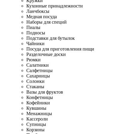
Кружки
Кухонные принадлежности
Ланчбоксы
Медная посуда
Наборы для специй
Пиалы
Подносы
Подставки для бутылок
Чайники
Посуда для приготовления пищи
Разделочные доски
Рюмки
Салатники
Салфетницы
Сахарницы
Солонки
Стаканы
Вазы для фруктов
Конфетницы
Кофейники
Кувшины
Менажницы
Кассероли
Супницы
Корзины