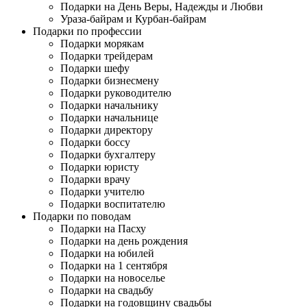
Подарки на День Веры, Надежды и Любви
Ураза-байрам и Курбан-байрам
Подарки по профессии
Подарки морякам
Подарки трейдерам
Подарки шефу
Подарки бизнесмену
Подарки руководителю
Подарки начальнику
Подарки начальнице
Подарки директору
Подарки боссу
Подарки бухгалтеру
Подарки юристу
Подарки врачу
Подарки учителю
Подарки воспитателю
Подарки по поводам
Подарки на Пасху
Подарки на день рождения
Подарки на юбилей
Подарки на 1 сентября
Подарки на новоселье
Подарки на свадьбу
Подарки на годовщину свадьбы