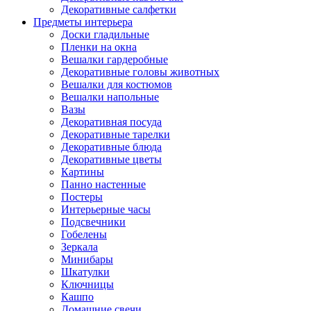
Декоративные салфетки
Предметы интерьера
Доски гладильные
Пленки на окна
Вешалки гардеробные
Декоративные головы животных
Вешалки для костюмов
Вешалки напольные
Вазы
Декоративная посуда
Декоративные тарелки
Декоративные блюда
Декоративные цветы
Картины
Панно настенные
Постеры
Интерьерные часы
Подсвечники
Гобелены
Зеркала
Минибары
Шкатулки
Ключницы
Кашпо
Домашние свечи