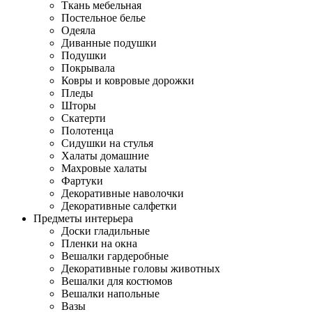
Ткань мебельная
Постельное белье
Одеяла
Диванные подушки
Подушки
Покрывала
Ковры и ковровые дорожки
Пледы
Шторы
Скатерти
Полотенца
Сидушки на стулья
Халаты домашние
Махровые халаты
Фартуки
Декоративные наволочки
Декоративные салфетки
Предметы интерьера
Доски гладильные
Пленки на окна
Вешалки гардеробные
Декоративные головы животных
Вешалки для костюмов
Вешалки напольные
Вазы