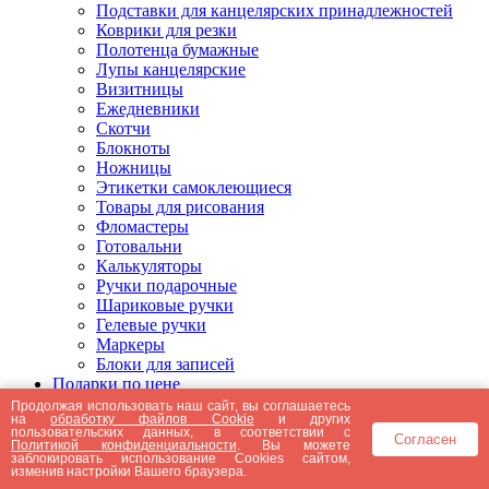
Подставки для канцелярских принадлежностей
Коврики для резки
Полотенца бумажные
Лупы канцелярские
Визитницы
Ежедневники
Скотчи
Блокноты
Ножницы
Этикетки самоклеющиеся
Товары для рисования
Фломастеры
Готовальни
Калькуляторы
Ручки подарочные
Шариковые ручки
Гелевые ручки
Маркеры
Блоки для записей
Подарки по цене
Подарки от 5000 рублей
Продолжая использовать наш сайт, вы соглашаетесь
на
обработку файлов Cookie
и других
Подарки до 5000 рублей
пользовательских данных, в соответствии с
Согласен
Подарки до 3000 рублей
Политикой конфиденциальности
. Вы можете
заблокировать использование Cookies сайтом,
Подарки до 2000 рублей
изменив настройки Вашего браузера.
Подарки до 1000 рублей