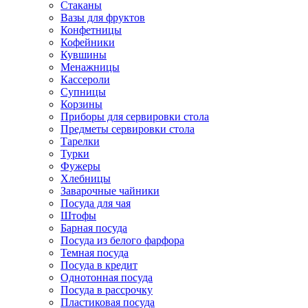
Стаканы
Вазы для фруктов
Конфетницы
Кофейники
Кувшины
Менажницы
Кассероли
Супницы
Корзины
Приборы для сервировки стола
Предметы сервировки стола
Тарелки
Турки
Фужеры
Хлебницы
Заварочные чайники
Посуда для чая
Штофы
Барная посуда
Посуда из белого фарфора
Темная посуда
Посуда в кредит
Однотонная посуда
Посуда в рассрочку
Пластиковая посуда