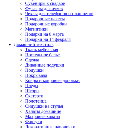
Сувениры к свадьбе
Футляры для очков
Чехлы для телефонов и планшетов
Подарочные пакеты
Подарочные коробки
Магнитики
Подарки на 8 марта
Подарки на 14 февраля
Домашний текстиль
Ткань мебельная
Постельное белье
Одеяла
Диванные подушки
Подушки
Покрывала
Ковры и ковровые дорожки
Пледы
Шторы
Скатерти
Полотенца
Сидушки на стулья
Халаты домашние
Махровые халаты
Фартуки
Декоративные наволочки