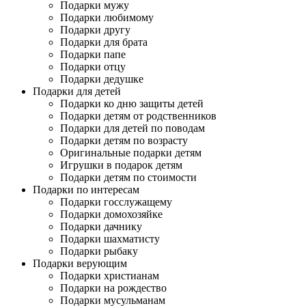
Подарки мужу
Подарки любимому
Подарки другу
Подарки для брата
Подарки папе
Подарки отцу
Подарки дедушке
Подарки для детей
Подарки ко дню защиты детей
Подарки детям от родственников
Подарки для детей по поводам
Подарки детям по возрасту
Оригинальные подарки детям
Игрушки в подарок детям
Подарки детям по стоимости
Подарки по интересам
Подарки госслужащему
Подарки домохозяйке
Подарки дачнику
Подарки шахматисту
Подарки рыбаку
Подарки верующим
Подарки христианам
Подарки на рождество
Подарки мусульманам