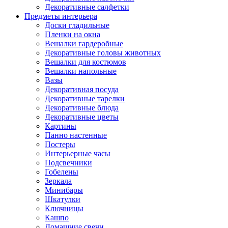
Декоративные салфетки
Предметы интерьера
Доски гладильные
Пленки на окна
Вешалки гардеробные
Декоративные головы животных
Вешалки для костюмов
Вешалки напольные
Вазы
Декоративная посуда
Декоративные тарелки
Декоративные блюда
Декоративные цветы
Картины
Панно настенные
Постеры
Интерьерные часы
Подсвечники
Гобелены
Зеркала
Минибары
Шкатулки
Ключницы
Кашпо
Домашние свечи