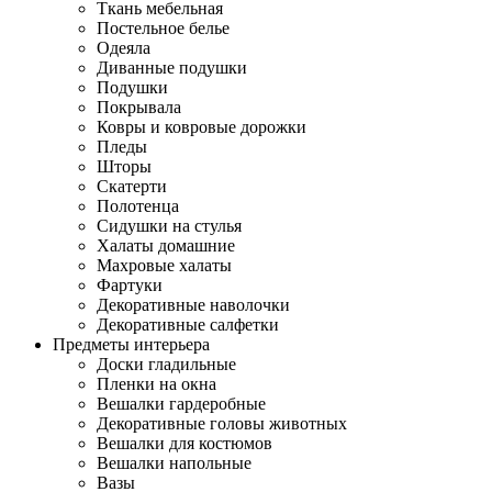
Ткань мебельная
Постельное белье
Одеяла
Диванные подушки
Подушки
Покрывала
Ковры и ковровые дорожки
Пледы
Шторы
Скатерти
Полотенца
Сидушки на стулья
Халаты домашние
Махровые халаты
Фартуки
Декоративные наволочки
Декоративные салфетки
Предметы интерьера
Доски гладильные
Пленки на окна
Вешалки гардеробные
Декоративные головы животных
Вешалки для костюмов
Вешалки напольные
Вазы