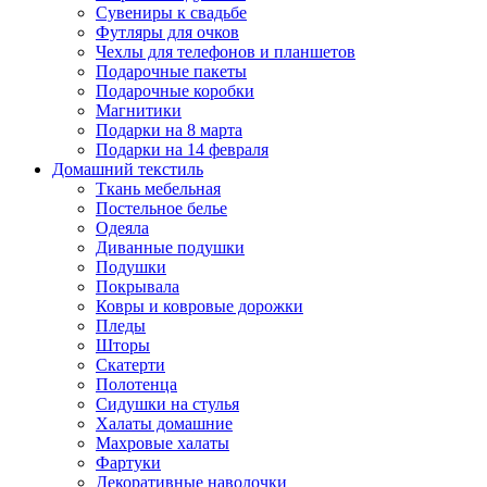
Сувениры к свадьбе
Футляры для очков
Чехлы для телефонов и планшетов
Подарочные пакеты
Подарочные коробки
Магнитики
Подарки на 8 марта
Подарки на 14 февраля
Домашний текстиль
Ткань мебельная
Постельное белье
Одеяла
Диванные подушки
Подушки
Покрывала
Ковры и ковровые дорожки
Пледы
Шторы
Скатерти
Полотенца
Сидушки на стулья
Халаты домашние
Махровые халаты
Фартуки
Декоративные наволочки