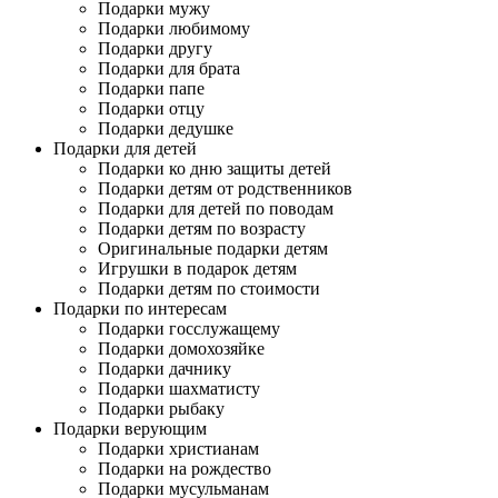
Подарки мужу
Подарки любимому
Подарки другу
Подарки для брата
Подарки папе
Подарки отцу
Подарки дедушке
Подарки для детей
Подарки ко дню защиты детей
Подарки детям от родственников
Подарки для детей по поводам
Подарки детям по возрасту
Оригинальные подарки детям
Игрушки в подарок детям
Подарки детям по стоимости
Подарки по интересам
Подарки госслужащему
Подарки домохозяйке
Подарки дачнику
Подарки шахматисту
Подарки рыбаку
Подарки верующим
Подарки христианам
Подарки на рождество
Подарки мусульманам