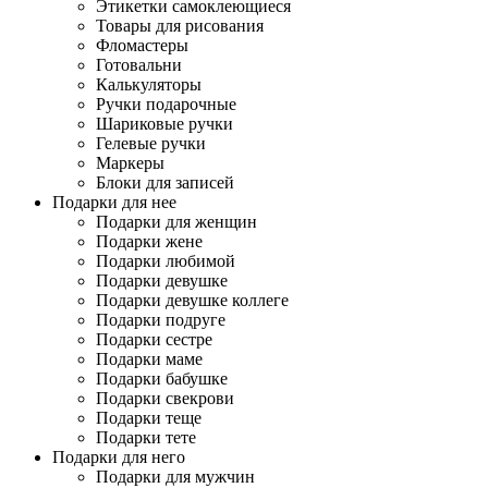
Этикетки самоклеющиеся
Товары для рисования
Фломастеры
Готовальни
Калькуляторы
Ручки подарочные
Шариковые ручки
Гелевые ручки
Маркеры
Блоки для записей
Подарки для нее
Подарки для женщин
Подарки жене
Подарки любимой
Подарки девушке
Подарки девушке коллеге
Подарки подруге
Подарки сестре
Подарки маме
Подарки бабушке
Подарки свекрови
Подарки теще
Подарки тете
Подарки для него
Подарки для мужчин