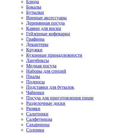
Блюда
Бокалы
Бутылки
Винные аксессуары
Деревянная посуда
Камни для виски
Гейзерные кофеварки
Графины
Декантеры
Кружки
Кухонные принадлежности
Ланчбоксы
Медная посуда
Наборы для специй
Пиалы
Подносы
Подставки для бутылок
Чайники
Посуда для приготовления пищи
Разделочные доски
Рюмки
Салатники
Салфетницы
Сахарницы
Солонки