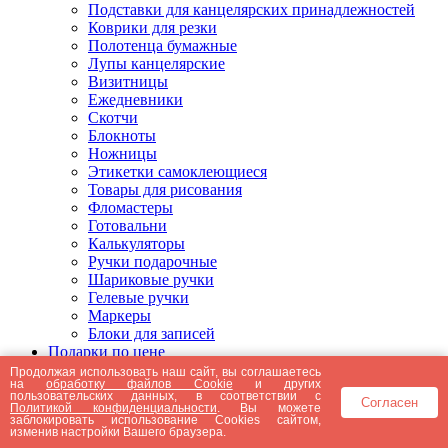
Подставки для канцелярских принадлежностей
Коврики для резки
Полотенца бумажные
Лупы канцелярские
Визитницы
Ежедневники
Скотчи
Блокноты
Ножницы
Этикетки самоклеющиеся
Товары для рисования
Фломастеры
Готовальни
Калькуляторы
Ручки подарочные
Шариковые ручки
Гелевые ручки
Маркеры
Блоки для записей
Подарки по цене
Подарки от 5000 рублей
Продолжая использовать наш сайт, вы соглашаетесь
на
обработку файлов Cookie
и других
Подарки до 5000 рублей
пользовательских данных, в соответствии с
Согласен
Подарки до 3000 рублей
Политикой конфиденциальности
. Вы можете
заблокировать использование Cookies сайтом,
Подарки до 2000 рублей
изменив настройки Вашего браузера.
Подарки до 1000 рублей