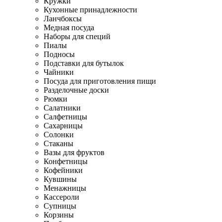
Кружки
Кухонные принадлежности
Ланчбоксы
Медная посуда
Наборы для специй
Пиалы
Подносы
Подставки для бутылок
Чайники
Посуда для приготовления пищи
Разделочные доски
Рюмки
Салатники
Салфетницы
Сахарницы
Солонки
Стаканы
Вазы для фруктов
Конфетницы
Кофейники
Кувшины
Менажницы
Кассероли
Супницы
Корзины