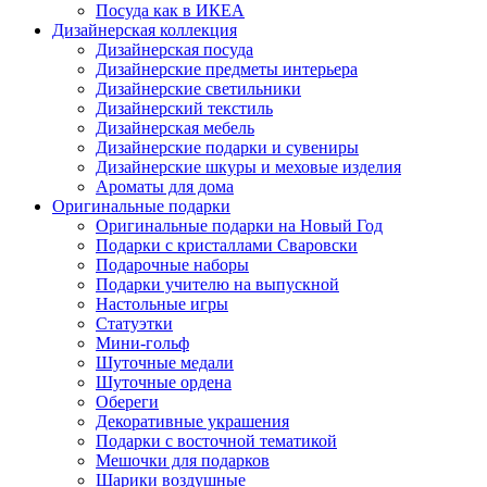
Посуда как в ИКЕА
Дизайнерская коллекция
Дизайнерская посуда
Дизайнерские предметы интерьера
Дизайнерские светильники
Дизайнерский текстиль
Дизайнерская мебель
Дизайнерские подарки и сувениры
Дизайнерские шкуры и меховые изделия
Ароматы для дома
Оригинальные подарки
Оригинальные подарки на Новый Год
Подарки с кристаллами Сваровски
Подарочные наборы
Подарки учителю на выпускной
Настольные игры
Статуэтки
Мини-гольф
Шуточные медали
Шуточные ордена
Обереги
Декоративные украшения
Подарки с восточной тематикой
Мешочки для подарков
Шарики воздушные