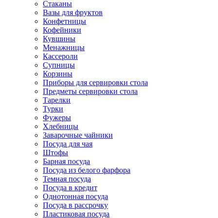
Стаканы
Вазы для фруктов
Конфетницы
Кофейники
Кувшины
Менажницы
Кассероли
Супницы
Корзины
Приборы для сервировки стола
Предметы сервировки стола
Тарелки
Турки
Фужеры
Хлебницы
Заварочные чайники
Посуда для чая
Штофы
Барная посуда
Посуда из белого фарфора
Темная посуда
Посуда в кредит
Однотонная посуда
Посуда в рассрочку
Пластиковая посуда