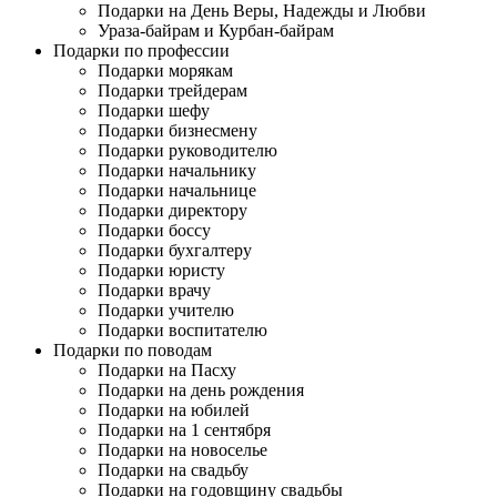
Подарки на День Веры, Надежды и Любви
Ураза-байрам и Курбан-байрам
Подарки по профессии
Подарки морякам
Подарки трейдерам
Подарки шефу
Подарки бизнесмену
Подарки руководителю
Подарки начальнику
Подарки начальнице
Подарки директору
Подарки боссу
Подарки бухгалтеру
Подарки юристу
Подарки врачу
Подарки учителю
Подарки воспитателю
Подарки по поводам
Подарки на Пасху
Подарки на день рождения
Подарки на юбилей
Подарки на 1 сентября
Подарки на новоселье
Подарки на свадьбу
Подарки на годовщину свадьбы