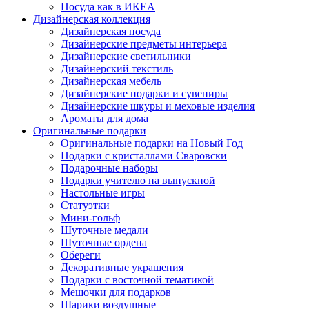
Посуда как в ИКЕА
Дизайнерская коллекция
Дизайнерская посуда
Дизайнерские предметы интерьера
Дизайнерские светильники
Дизайнерский текстиль
Дизайнерская мебель
Дизайнерские подарки и сувениры
Дизайнерские шкуры и меховые изделия
Ароматы для дома
Оригинальные подарки
Оригинальные подарки на Новый Год
Подарки с кристаллами Сваровски
Подарочные наборы
Подарки учителю на выпускной
Настольные игры
Статуэтки
Мини-гольф
Шуточные медали
Шуточные ордена
Обереги
Декоративные украшения
Подарки с восточной тематикой
Мешочки для подарков
Шарики воздушные