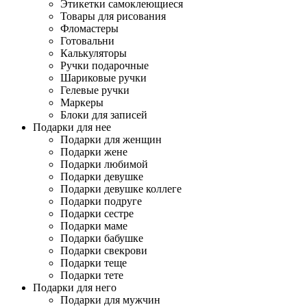
Этикетки самоклеющиеся
Товары для рисования
Фломастеры
Готовальни
Калькуляторы
Ручки подарочные
Шариковые ручки
Гелевые ручки
Маркеры
Блоки для записей
Подарки для нее
Подарки для женщин
Подарки жене
Подарки любимой
Подарки девушке
Подарки девушке коллеге
Подарки подруге
Подарки сестре
Подарки маме
Подарки бабушке
Подарки свекрови
Подарки теще
Подарки тете
Подарки для него
Подарки для мужчин