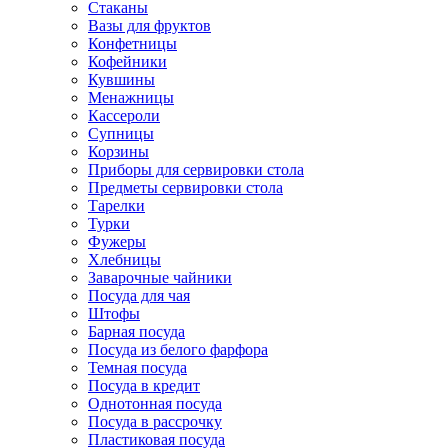
Стаканы
Вазы для фруктов
Конфетницы
Кофейники
Кувшины
Менажницы
Кассероли
Супницы
Корзины
Приборы для сервировки стола
Предметы сервировки стола
Тарелки
Турки
Фужеры
Хлебницы
Заварочные чайники
Посуда для чая
Штофы
Барная посуда
Посуда из белого фарфора
Темная посуда
Посуда в кредит
Однотонная посуда
Посуда в рассрочку
Пластиковая посуда