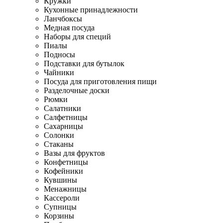
Кружки
Кухонные принадлежности
Ланчбоксы
Медная посуда
Наборы для специй
Пиалы
Подносы
Подставки для бутылок
Чайники
Посуда для приготовления пищи
Разделочные доски
Рюмки
Салатники
Салфетницы
Сахарницы
Солонки
Стаканы
Вазы для фруктов
Конфетницы
Кофейники
Кувшины
Менажницы
Кассероли
Супницы
Корзины