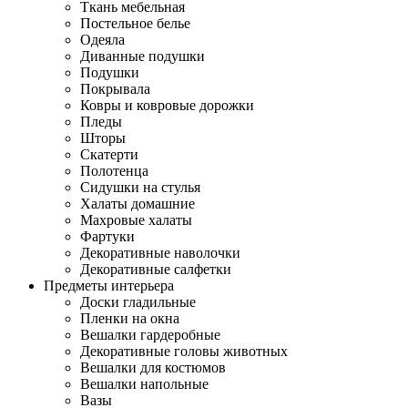
Ткань мебельная
Постельное белье
Одеяла
Диванные подушки
Подушки
Покрывала
Ковры и ковровые дорожки
Пледы
Шторы
Скатерти
Полотенца
Сидушки на стулья
Халаты домашние
Махровые халаты
Фартуки
Декоративные наволочки
Декоративные салфетки
Предметы интерьера
Доски гладильные
Пленки на окна
Вешалки гардеробные
Декоративные головы животных
Вешалки для костюмов
Вешалки напольные
Вазы