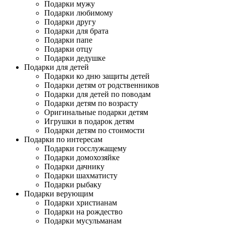
Подарки мужу
Подарки любимому
Подарки другу
Подарки для брата
Подарки папе
Подарки отцу
Подарки дедушке
Подарки для детей
Подарки ко дню защиты детей
Подарки детям от родственников
Подарки для детей по поводам
Подарки детям по возрасту
Оригинальные подарки детям
Игрушки в подарок детям
Подарки детям по стоимости
Подарки по интересам
Подарки госслужащему
Подарки домохозяйке
Подарки дачнику
Подарки шахматисту
Подарки рыбаку
Подарки верующим
Подарки христианам
Подарки на рождество
Подарки мусульманам