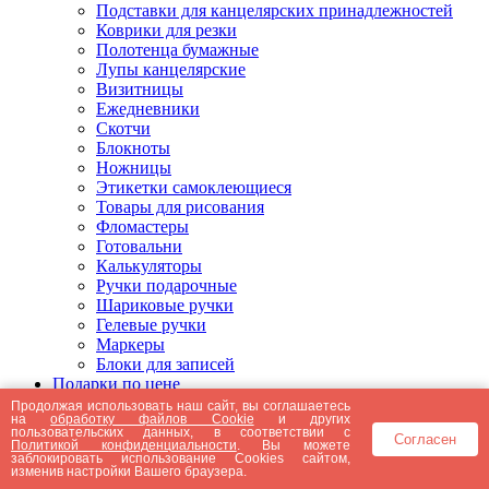
Подставки для канцелярских принадлежностей
Коврики для резки
Полотенца бумажные
Лупы канцелярские
Визитницы
Ежедневники
Скотчи
Блокноты
Ножницы
Этикетки самоклеющиеся
Товары для рисования
Фломастеры
Готовальни
Калькуляторы
Ручки подарочные
Шариковые ручки
Гелевые ручки
Маркеры
Блоки для записей
Подарки по цене
Подарки от 5000 рублей
Продолжая использовать наш сайт, вы соглашаетесь
на
обработку файлов Cookie
и других
Подарки до 5000 рублей
пользовательских данных, в соответствии с
Согласен
Подарки до 3000 рублей
Политикой конфиденциальности
. Вы можете
заблокировать использование Cookies сайтом,
Подарки до 2000 рублей
изменив настройки Вашего браузера.
Подарки до 1000 рублей