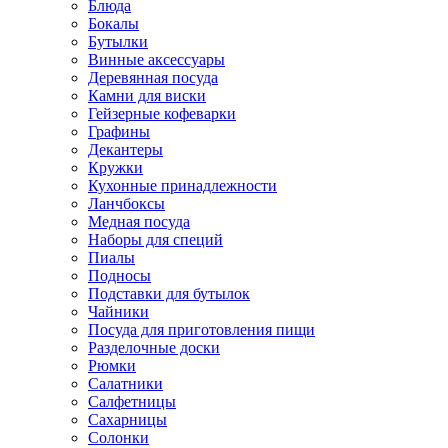
Блюда
Бокалы
Бутылки
Винные аксессуары
Деревянная посуда
Камни для виски
Гейзерные кофеварки
Графины
Декантеры
Кружки
Кухонные принадлежности
Ланчбоксы
Медная посуда
Наборы для специй
Пиалы
Подносы
Подставки для бутылок
Чайники
Посуда для приготовления пищи
Разделочные доски
Рюмки
Салатники
Салфетницы
Сахарницы
Солонки