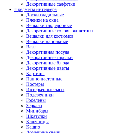
Декоративные салфетки
Предметы интерьера
Доски гладильные
Пленки на окна
Вешалки гардеробные
Декоративные головы животных
Вешалки для костюмов
Вешалки напольные
Вазы
Декоративная посуда
Декоративные тарелки
Декоративные блюда
Декоративные цветы
Картины
Панно настенные
Постеры
Интерьерные часы
Подсвечники
Гобелены
Зеркала
Минибары
Шкатулки
Ключницы
Кашпо
Домашние свечи