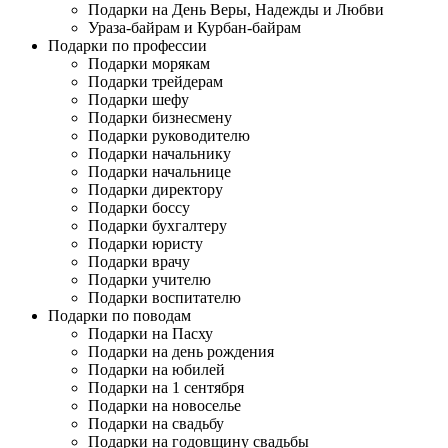
Подарки на День Веры, Надежды и Любви
Ураза-байрам и Курбан-байрам
Подарки по профессии
Подарки морякам
Подарки трейдерам
Подарки шефу
Подарки бизнесмену
Подарки руководителю
Подарки начальнику
Подарки начальнице
Подарки директору
Подарки боссу
Подарки бухгалтеру
Подарки юристу
Подарки врачу
Подарки учителю
Подарки воспитателю
Подарки по поводам
Подарки на Пасху
Подарки на день рождения
Подарки на юбилей
Подарки на 1 сентября
Подарки на новоселье
Подарки на свадьбу
Подарки на годовщину свадьбы