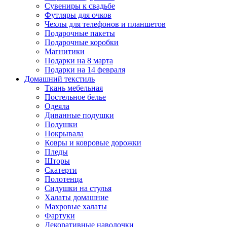
Сувениры к свадьбе
Футляры для очков
Чехлы для телефонов и планшетов
Подарочные пакеты
Подарочные коробки
Магнитики
Подарки на 8 марта
Подарки на 14 февраля
Домашний текстиль
Ткань мебельная
Постельное белье
Одеяла
Диванные подушки
Подушки
Покрывала
Ковры и ковровые дорожки
Пледы
Шторы
Скатерти
Полотенца
Сидушки на стулья
Халаты домашние
Махровые халаты
Фартуки
Декоративные наволочки