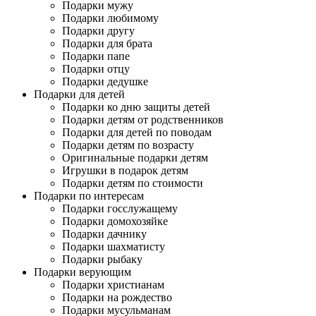
Подарки мужу
Подарки любимому
Подарки другу
Подарки для брата
Подарки папе
Подарки отцу
Подарки дедушке
Подарки для детей
Подарки ко дню защиты детей
Подарки детям от родственников
Подарки для детей по поводам
Подарки детям по возрасту
Оригинальные подарки детям
Игрушки в подарок детям
Подарки детям по стоимости
Подарки по интересам
Подарки госслужащему
Подарки домохозяйке
Подарки дачнику
Подарки шахматисту
Подарки рыбаку
Подарки верующим
Подарки христианам
Подарки на рождество
Подарки мусульманам