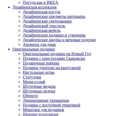
Посуда как в ИКЕА
Дизайнерская коллекция
Дизайнерская посуда
Дизайнерские предметы интерьера
Дизайнерские светильники
Дизайнерский текстиль
Дизайнерская мебель
Дизайнерские подарки и сувениры
Дизайнерские шкуры и меховые изделия
Ароматы для дома
Оригинальные подарки
Оригинальные подарки на Новый Год
Подарки с кристаллами Сваровски
Подарочные наборы
Подарки учителю на выпускной
Настольные игры
Статуэтки
Мини-гольф
Шуточные медали
Шуточные ордена
Обереги
Декоративные украшения
Подарки с восточной тематикой
Мешочки для подарков
Шарики воздушные