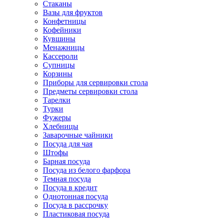
Стаканы
Вазы для фруктов
Конфетницы
Кофейники
Кувшины
Менажницы
Кассероли
Супницы
Корзины
Приборы для сервировки стола
Предметы сервировки стола
Тарелки
Турки
Фужеры
Хлебницы
Заварочные чайники
Посуда для чая
Штофы
Барная посуда
Посуда из белого фарфора
Темная посуда
Посуда в кредит
Однотонная посуда
Посуда в рассрочку
Пластиковая посуда