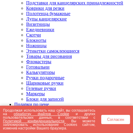
Подставки для канцелярских принадлежностей
Коврики для резки
Полотенца бумажные
Лупы канцелярские
Визитницы
Ежедневники
Скотчи
Блокноты
Ножницы
Этикетки самоклеющиеся
Товары для рисования
Фломастеры
Готовальни
Калькуляторы
Ручки подарочные
Шариковые ручки
Гелевые ручки
Маркеры
Блоки для записей
Подарки по цене
Подарки от 5000 рублей
Продолжая использовать наш сайт, вы соглашаетесь
на
обработку файлов Cookie
и других
Подарки до 5000 рублей
пользовательских данных, в соответствии с
Согласен
Подарки до 3000 рублей
Политикой конфиденциальности
. Вы можете
заблокировать использование Cookies сайтом,
Подарки до 2000 рублей
изменив настройки Вашего браузера.
Подарки до 1000 рублей