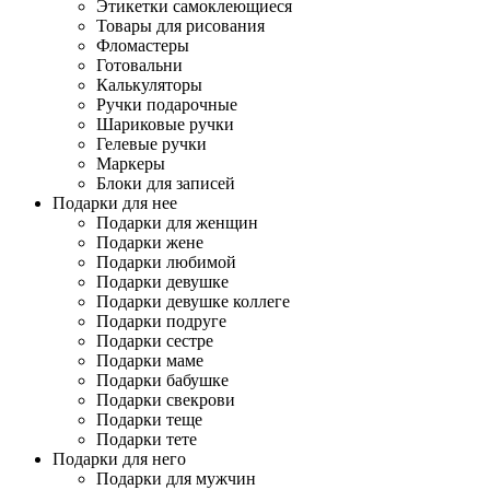
Этикетки самоклеющиеся
Товары для рисования
Фломастеры
Готовальни
Калькуляторы
Ручки подарочные
Шариковые ручки
Гелевые ручки
Маркеры
Блоки для записей
Подарки для нее
Подарки для женщин
Подарки жене
Подарки любимой
Подарки девушке
Подарки девушке коллеге
Подарки подруге
Подарки сестре
Подарки маме
Подарки бабушке
Подарки свекрови
Подарки теще
Подарки тете
Подарки для него
Подарки для мужчин