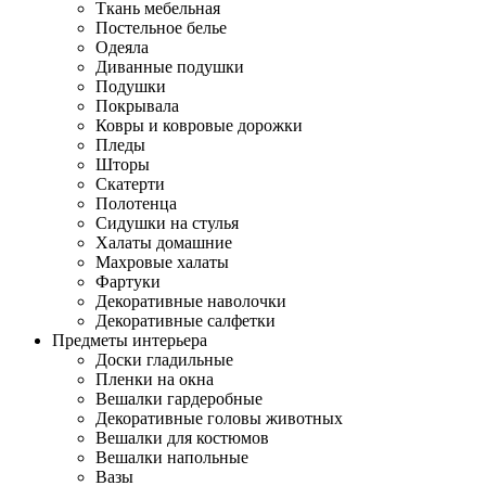
Ткань мебельная
Постельное белье
Одеяла
Диванные подушки
Подушки
Покрывала
Ковры и ковровые дорожки
Пледы
Шторы
Скатерти
Полотенца
Сидушки на стулья
Халаты домашние
Махровые халаты
Фартуки
Декоративные наволочки
Декоративные салфетки
Предметы интерьера
Доски гладильные
Пленки на окна
Вешалки гардеробные
Декоративные головы животных
Вешалки для костюмов
Вешалки напольные
Вазы