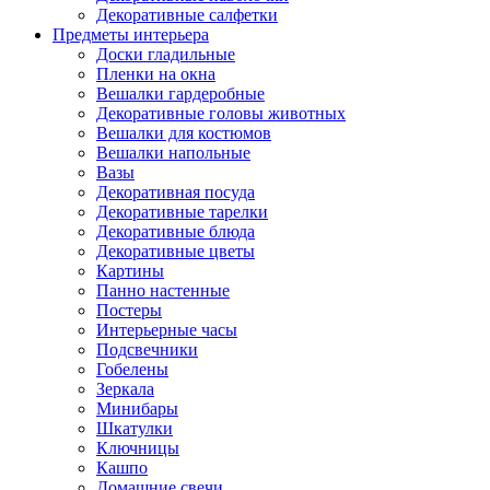
Декоративные салфетки
Предметы интерьера
Доски гладильные
Пленки на окна
Вешалки гардеробные
Декоративные головы животных
Вешалки для костюмов
Вешалки напольные
Вазы
Декоративная посуда
Декоративные тарелки
Декоративные блюда
Декоративные цветы
Картины
Панно настенные
Постеры
Интерьерные часы
Подсвечники
Гобелены
Зеркала
Минибары
Шкатулки
Ключницы
Кашпо
Домашние свечи