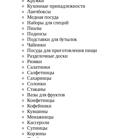
Кружки
Кухонные принадлежности
Ланчбоксы
Медная посуда
Наборы для специй
Пиалы
Подносы
Подставки для бутылок
Чайники
Посуда для приготовления пищи
Разделочные доски
Рюмки
Салатники
Салфетницы
Сахарницы
Солонки
Стаканы
Вазы для фруктов
Конфетницы
Кофейники
Кувшины
Менажницы
Кассероли
Супницы
Корзины