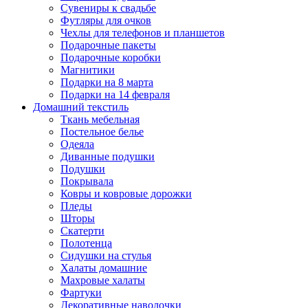
Сувениры к свадьбе
Футляры для очков
Чехлы для телефонов и планшетов
Подарочные пакеты
Подарочные коробки
Магнитики
Подарки на 8 марта
Подарки на 14 февраля
Домашний текстиль
Ткань мебельная
Постельное белье
Одеяла
Диванные подушки
Подушки
Покрывала
Ковры и ковровые дорожки
Пледы
Шторы
Скатерти
Полотенца
Сидушки на стулья
Халаты домашние
Махровые халаты
Фартуки
Декоративные наволочки