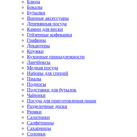
Блюда
Бокалы
Бутылки
Винные аксессуары
Деревянная посуда
Камни для виски
Гейзерные кофеварки
Графины
Декантеры
Кружки
Кухонные принадлежности
Ланчбоксы
Медная посуда
Наборы для специй
Пиалы
Подносы
Подставки для бутылок
Чайники
Посуда для приготовления пищи
Разделочные доски
Рюмки
Салатники
Салфетницы
Сахарницы
Солонки