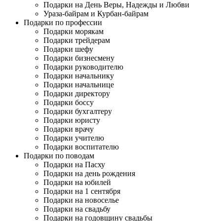
Подарки на День Веры, Надежды и Любви
Ураза-байрам и Курбан-байрам
Подарки по профессии
Подарки морякам
Подарки трейдерам
Подарки шефу
Подарки бизнесмену
Подарки руководителю
Подарки начальнику
Подарки начальнице
Подарки директору
Подарки боссу
Подарки бухгалтеру
Подарки юристу
Подарки врачу
Подарки учителю
Подарки воспитателю
Подарки по поводам
Подарки на Пасху
Подарки на день рождения
Подарки на юбилей
Подарки на 1 сентября
Подарки на новоселье
Подарки на свадьбу
Подарки на годовщину свадьбы