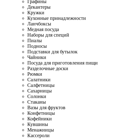
Графины
Декантеры
Кружки
Кухонные принадлежности
Ланчбоксы
Медная посуда
Наборы для специй
Пиалы
Подносы
Подставки для бутылок
Чайники
Посуда для приготовления пищи
Разделочные доски
Рюмки
Салатники
Салфетницы
Сахарницы
Солонки
Стаканы
Вазы для фруктов
Конфетницы
Кофейники
Кувшины
Менажницы
Кассероли