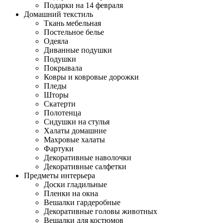
Подарки на 14 февраля
Домашний текстиль
Ткань мебельная
Постельное белье
Одеяла
Диванные подушки
Подушки
Покрывала
Ковры и ковровые дорожки
Пледы
Шторы
Скатерти
Полотенца
Сидушки на стулья
Халаты домашние
Махровые халаты
Фартуки
Декоративные наволочки
Декоративные салфетки
Предметы интерьера
Доски гладильные
Пленки на окна
Вешалки гардеробные
Декоративные головы животных
Вешалки для костюмов