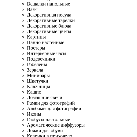
Вешалки напольные
Вазы
Декоративная посуда
Декоративные тарелки
Декоративные блюда
Декоративные цветы
Картины
Панно настенные
Постеры
Интерьерные часы
Подсвечники
Гобелены
Зеркала
Минибары
Шкатулки
Ключницы
Кашпо
Домашние свечи
Рамки для фотографий
Альбомы для фотографий
Иконы
Глобусы настольные
Ароматические диффузоры
Ложки для обуви
Коврики в прихожую