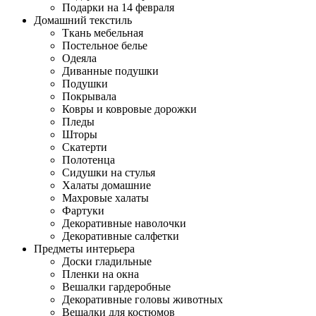
Подарки на 14 февраля
Домашний текстиль
Ткань мебельная
Постельное белье
Одеяла
Диванные подушки
Подушки
Покрывала
Ковры и ковровые дорожки
Пледы
Шторы
Скатерти
Полотенца
Сидушки на стулья
Халаты домашние
Махровые халаты
Фартуки
Декоративные наволочки
Декоративные салфетки
Предметы интерьера
Доски гладильные
Пленки на окна
Вешалки гардеробные
Декоративные головы животных
Вешалки для костюмов