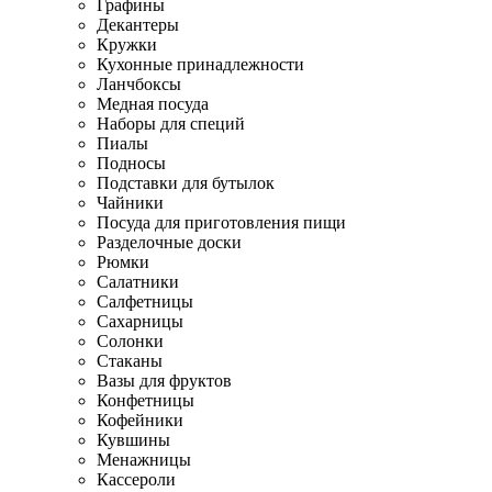
Графины
Декантеры
Кружки
Кухонные принадлежности
Ланчбоксы
Медная посуда
Наборы для специй
Пиалы
Подносы
Подставки для бутылок
Чайники
Посуда для приготовления пищи
Разделочные доски
Рюмки
Салатники
Салфетницы
Сахарницы
Солонки
Стаканы
Вазы для фруктов
Конфетницы
Кофейники
Кувшины
Менажницы
Кассероли