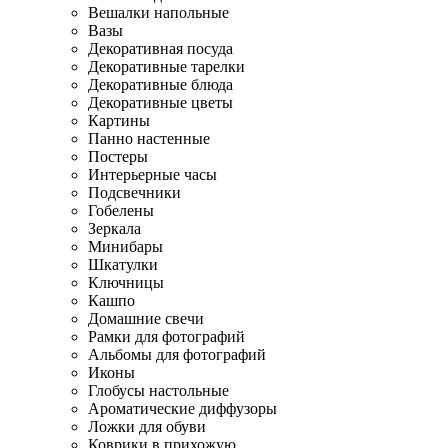
Вешалки напольные
Вазы
Декоративная посуда
Декоративные тарелки
Декоративные блюда
Декоративные цветы
Картины
Панно настенные
Постеры
Интерьерные часы
Подсвечники
Гобелены
Зеркала
Минибары
Шкатулки
Ключницы
Кашпо
Домашние свечи
Рамки для фотографий
Альбомы для фотографий
Иконы
Глобусы настольные
Ароматические диффузоры
Ложки для обуви
Коврики в прихожую