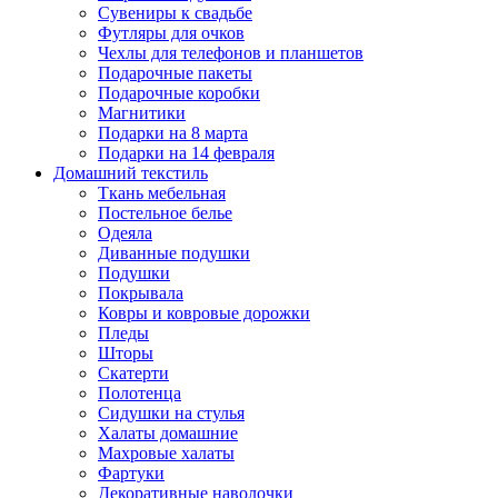
Сувениры к свадьбе
Футляры для очков
Чехлы для телефонов и планшетов
Подарочные пакеты
Подарочные коробки
Магнитики
Подарки на 8 марта
Подарки на 14 февраля
Домашний текстиль
Ткань мебельная
Постельное белье
Одеяла
Диванные подушки
Подушки
Покрывала
Ковры и ковровые дорожки
Пледы
Шторы
Скатерти
Полотенца
Сидушки на стулья
Халаты домашние
Махровые халаты
Фартуки
Декоративные наволочки