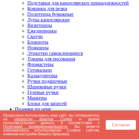
Подставки для канцелярских принадлежностей
Коврики для резки
Полотенца бумажные
Лупы канцелярские
Визитницы
Ежедневники
Скотчи
Блокноты
Ножницы
Этикетки самоклеющиеся
Товары для рисования
Фломастеры
Готовальни
Калькуляторы
Ручки подарочные
Шариковые ручки
Гелевые ручки
Маркеры
Блоки для записей
Подарки по цене
Подарки от 5000 рублей
Продолжая использовать наш сайт, вы соглашаетесь
на
обработку файлов Cookie
и других
Подарки до 5000 рублей
пользовательских данных, в соответствии с
Согласен
Подарки до 3000 рублей
Политикой конфиденциальности
. Вы можете
заблокировать использование Cookies сайтом,
Подарки до 2000 рублей
изменив настройки Вашего браузера.
Подарки до 1000 рублей