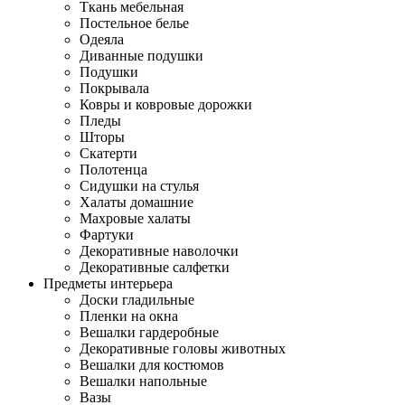
Ткань мебельная
Постельное белье
Одеяла
Диванные подушки
Подушки
Покрывала
Ковры и ковровые дорожки
Пледы
Шторы
Скатерти
Полотенца
Сидушки на стулья
Халаты домашние
Махровые халаты
Фартуки
Декоративные наволочки
Декоративные салфетки
Предметы интерьера
Доски гладильные
Пленки на окна
Вешалки гардеробные
Декоративные головы животных
Вешалки для костюмов
Вешалки напольные
Вазы