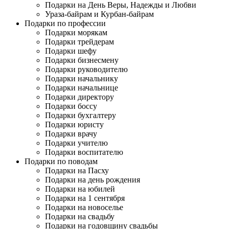
Подарки на День Веры, Надежды и Любви
Ураза-байрам и Курбан-байрам
Подарки по профессии
Подарки морякам
Подарки трейдерам
Подарки шефу
Подарки бизнесмену
Подарки руководителю
Подарки начальнику
Подарки начальнице
Подарки директору
Подарки боссу
Подарки бухгалтеру
Подарки юристу
Подарки врачу
Подарки учителю
Подарки воспитателю
Подарки по поводам
Подарки на Пасху
Подарки на день рождения
Подарки на юбилей
Подарки на 1 сентября
Подарки на новоселье
Подарки на свадьбу
Подарки на годовщину свадьбы