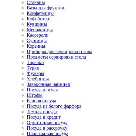
Стаканы
Вазы для фруктов
Конфетницы
Кофейники
Кувшины
Менажницы
Кассероли
Супницы
Корзины
Приборы для сервировки стола
Предметы сервировки стола
Тарелки
Турки
Фужеры
Хлебницы
Заварочные чайники
Посуда для чая
Штофы
Барная посуда
Посуда из белого фарфора
Темная посуда
Посуда в кредит
Однотонная посуда
Посуда в рассрочку
Пластиковая посуда