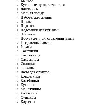
Кружки
Кухонные принадлежности
Ланчбоксы
Медная посуда
Наборы для специй
Пиалы
Подносы
Подставки для бутылок
Чайники
Посуда для приготовления пищи
Разделочные доски
Рюмки
Салатники
Салфетницы
Сахарницы
Солонки
Стаканы
Вазы для фруктов
Конфетницы
Кофейники
Кувшины
Менажницы
Кассероли
Супницы
Корзины