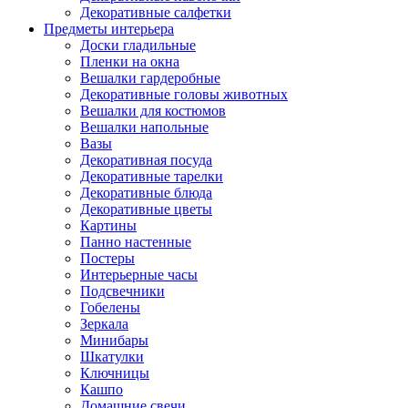
Декоративные салфетки
Предметы интерьера
Доски гладильные
Пленки на окна
Вешалки гардеробные
Декоративные головы животных
Вешалки для костюмов
Вешалки напольные
Вазы
Декоративная посуда
Декоративные тарелки
Декоративные блюда
Декоративные цветы
Картины
Панно настенные
Постеры
Интерьерные часы
Подсвечники
Гобелены
Зеркала
Минибары
Шкатулки
Ключницы
Кашпо
Домашние свечи