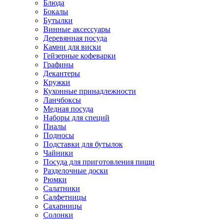
Блюда
Бокалы
Бутылки
Винные аксессуары
Деревянная посуда
Камни для виски
Гейзерные кофеварки
Графины
Декантеры
Кружки
Кухонные принадлежности
Ланчбоксы
Медная посуда
Наборы для специй
Пиалы
Подносы
Подставки для бутылок
Чайники
Посуда для приготовления пищи
Разделочные доски
Рюмки
Салатники
Салфетницы
Сахарницы
Солонки