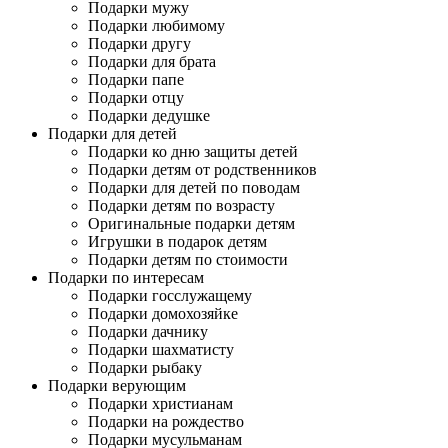
Подарки мужу
Подарки любимому
Подарки другу
Подарки для брата
Подарки папе
Подарки отцу
Подарки дедушке
Подарки для детей
Подарки ко дню защиты детей
Подарки детям от родственников
Подарки для детей по поводам
Подарки детям по возрасту
Оригинальные подарки детям
Игрушки в подарок детям
Подарки детям по стоимости
Подарки по интересам
Подарки госслужащему
Подарки домохозяйке
Подарки дачнику
Подарки шахматисту
Подарки рыбаку
Подарки верующим
Подарки христианам
Подарки на рождество
Подарки мусульманам