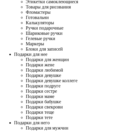
Этикетки самоклеющиеся
Товары для рисования
Фломастеры
Готовальни
Калькуляторы
Ручки подарочные
Шариковые ручки
Гелевые ручки
Маркеры
Блоки для записей
Подарки для нее
Подарки для женщин
Подарки жене
Подарки любимой
Подарки девушке
Подарки девушке коллеге
Подарки подруге
Подарки сестре
Подарки маме
Подарки бабушке
Подарки свекрови
Подарки теще
Подарки тете
Подарки для него
Подарки для мужчин