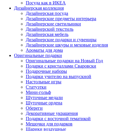
Посуда как в ИКЕА
Дизайнерская коллекция
Дизайнерская посуда
Дизайнерские предметы интерьера
Дизайнерские светильники
Дизайнерский текстиль
Дизайнерская мебель
Дизайнерские подарки и сувениры
Дизайнерские шкуры и меховые изделия
Ароматы для дома
Оригинальные подарки
Оригинальные подарки на Новый Год
Подарки с кристаллами Сваровски
Подарочные наборы
Подарки учителю на выпускной
Настольные игры
Статуэтки
Мини-гольф
Шуточные медали
Шуточные ордена
Обереги
Декоративные украшения
Подарки с восточной тематикой
Мешочки для подарков
Шарики воздушные