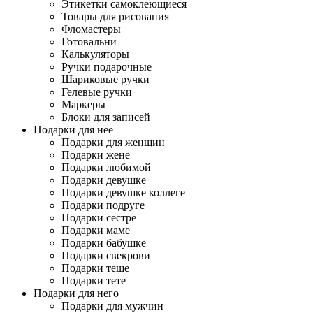
Этикетки самоклеющиеся
Товары для рисования
Фломастеры
Готовальни
Калькуляторы
Ручки подарочные
Шариковые ручки
Гелевые ручки
Маркеры
Блоки для записей
Подарки для нее
Подарки для женщин
Подарки жене
Подарки любимой
Подарки девушке
Подарки девушке коллеге
Подарки подруге
Подарки сестре
Подарки маме
Подарки бабушке
Подарки свекрови
Подарки теще
Подарки тете
Подарки для него
Подарки для мужчин