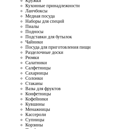
Кружки
Кухонные принадлежности
Ланчбоксы
Медная посуда
Наборы для специй
Пиалы
Подносы
Подставки для бутылок
Чайники
Посуда для приготовления пищи
Разделочные доски
Рюмки
Салатники
Салфетницы
Сахарницы
Солонки
Стаканы
Вазы для фруктов
Конфетницы
Кофейники
Кувшины
Менажницы
Кассероли
Супницы
Корзины