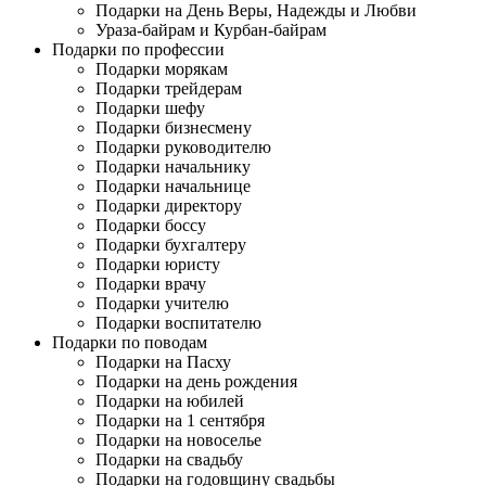
Подарки на День Веры, Надежды и Любви
Ураза-байрам и Курбан-байрам
Подарки по профессии
Подарки морякам
Подарки трейдерам
Подарки шефу
Подарки бизнесмену
Подарки руководителю
Подарки начальнику
Подарки начальнице
Подарки директору
Подарки боссу
Подарки бухгалтеру
Подарки юристу
Подарки врачу
Подарки учителю
Подарки воспитателю
Подарки по поводам
Подарки на Пасху
Подарки на день рождения
Подарки на юбилей
Подарки на 1 сентября
Подарки на новоселье
Подарки на свадьбу
Подарки на годовщину свадьбы