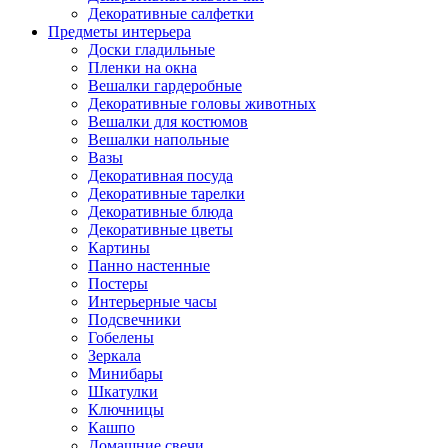
Декоративные салфетки
Предметы интерьера
Доски гладильные
Пленки на окна
Вешалки гардеробные
Декоративные головы животных
Вешалки для костюмов
Вешалки напольные
Вазы
Декоративная посуда
Декоративные тарелки
Декоративные блюда
Декоративные цветы
Картины
Панно настенные
Постеры
Интерьерные часы
Подсвечники
Гобелены
Зеркала
Минибары
Шкатулки
Ключницы
Кашпо
Домашние свечи