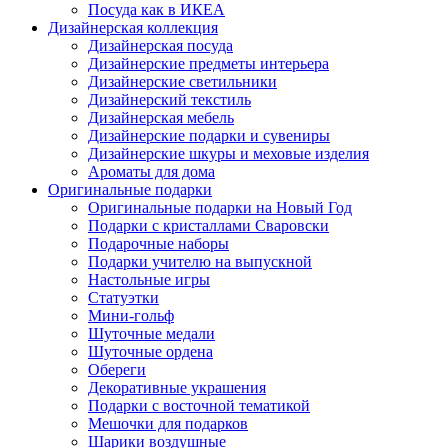
Посуда как в ИКЕА
Дизайнерская коллекция
Дизайнерская посуда
Дизайнерские предметы интерьера
Дизайнерские светильники
Дизайнерский текстиль
Дизайнерская мебель
Дизайнерские подарки и сувениры
Дизайнерские шкуры и меховые изделия
Ароматы для дома
Оригинальные подарки
Оригинальные подарки на Новый Год
Подарки с кристаллами Сваровски
Подарочные наборы
Подарки учителю на выпускной
Настольные игры
Статуэтки
Мини-гольф
Шуточные медали
Шуточные ордена
Обереги
Декоративные украшения
Подарки с восточной тематикой
Мешочки для подарков
Шарики воздушные