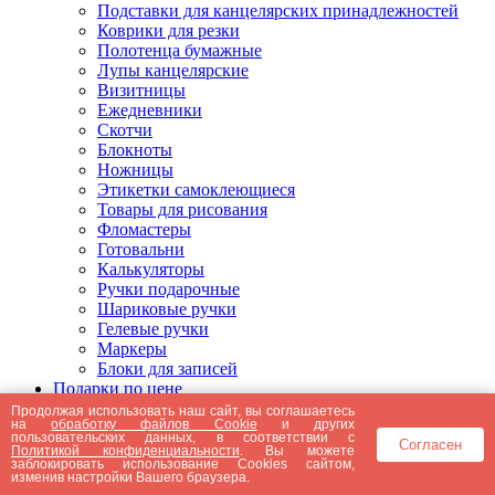
Подставки для канцелярских принадлежностей
Коврики для резки
Полотенца бумажные
Лупы канцелярские
Визитницы
Ежедневники
Скотчи
Блокноты
Ножницы
Этикетки самоклеющиеся
Товары для рисования
Фломастеры
Готовальни
Калькуляторы
Ручки подарочные
Шариковые ручки
Гелевые ручки
Маркеры
Блоки для записей
Подарки по цене
Подарки от 5000 рублей
Продолжая использовать наш сайт, вы соглашаетесь
на
обработку файлов Cookie
и других
Подарки до 5000 рублей
пользовательских данных, в соответствии с
Согласен
Подарки до 3000 рублей
Политикой конфиденциальности
. Вы можете
заблокировать использование Cookies сайтом,
Подарки до 2000 рублей
изменив настройки Вашего браузера.
Подарки до 1000 рублей