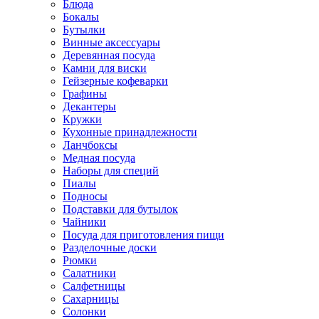
Блюда
Бокалы
Бутылки
Винные аксессуары
Деревянная посуда
Камни для виски
Гейзерные кофеварки
Графины
Декантеры
Кружки
Кухонные принадлежности
Ланчбоксы
Медная посуда
Наборы для специй
Пиалы
Подносы
Подставки для бутылок
Чайники
Посуда для приготовления пищи
Разделочные доски
Рюмки
Салатники
Салфетницы
Сахарницы
Солонки