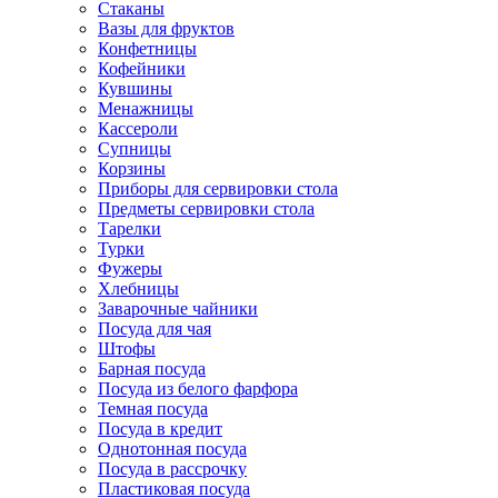
Стаканы
Вазы для фруктов
Конфетницы
Кофейники
Кувшины
Менажницы
Кассероли
Супницы
Корзины
Приборы для сервировки стола
Предметы сервировки стола
Тарелки
Турки
Фужеры
Хлебницы
Заварочные чайники
Посуда для чая
Штофы
Барная посуда
Посуда из белого фарфора
Темная посуда
Посуда в кредит
Однотонная посуда
Посуда в рассрочку
Пластиковая посуда