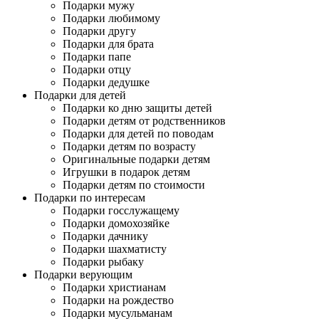
Подарки мужу
Подарки любимому
Подарки другу
Подарки для брата
Подарки папе
Подарки отцу
Подарки дедушке
Подарки для детей
Подарки ко дню защиты детей
Подарки детям от родственников
Подарки для детей по поводам
Подарки детям по возрасту
Оригинальные подарки детям
Игрушки в подарок детям
Подарки детям по стоимости
Подарки по интересам
Подарки госслужащему
Подарки домохозяйке
Подарки дачнику
Подарки шахматисту
Подарки рыбаку
Подарки верующим
Подарки христианам
Подарки на рождество
Подарки мусульманам