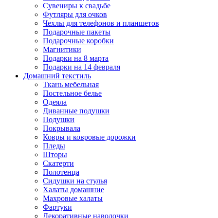
Сувениры к свадьбе
Футляры для очков
Чехлы для телефонов и планшетов
Подарочные пакеты
Подарочные коробки
Магнитики
Подарки на 8 марта
Подарки на 14 февраля
Домашний текстиль
Ткань мебельная
Постельное белье
Одеяла
Диванные подушки
Подушки
Покрывала
Ковры и ковровые дорожки
Пледы
Шторы
Скатерти
Полотенца
Сидушки на стулья
Халаты домашние
Махровые халаты
Фартуки
Декоративные наволочки