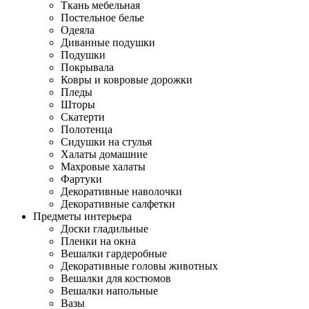
Ткань мебельная
Постельное белье
Одеяла
Диванные подушки
Подушки
Покрывала
Ковры и ковровые дорожки
Пледы
Шторы
Скатерти
Полотенца
Сидушки на стулья
Халаты домашние
Махровые халаты
Фартуки
Декоративные наволочки
Декоративные салфетки
Предметы интерьера
Доски гладильные
Пленки на окна
Вешалки гардеробные
Декоративные головы животных
Вешалки для костюмов
Вешалки напольные
Вазы