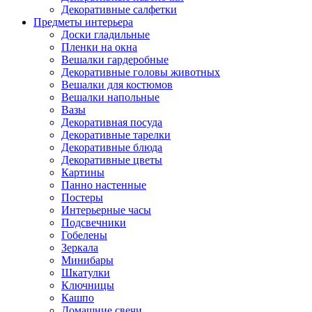
Декоративные салфетки
Предметы интерьера
Доски гладильные
Пленки на окна
Вешалки гардеробные
Декоративные головы животных
Вешалки для костюмов
Вешалки напольные
Вазы
Декоративная посуда
Декоративные тарелки
Декоративные блюда
Декоративные цветы
Картины
Панно настенные
Постеры
Интерьерные часы
Подсвечники
Гобелены
Зеркала
Минибары
Шкатулки
Ключницы
Кашпо
Домашние свечи