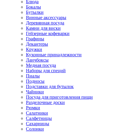
Блюда
Бокалы
Бутылки
Винные аксессуары
Деревянная посуда
Камни для виски
Гейзерные кофеварки
Графины
Декантеры
Кружки
Кухонные принадлежности
Ланчбоксы
Медная посуда
Наборы для специй
Пиалы
Подносы
Подставки для бутылок
Чайники
Посуда для приготовления пищи
Разделочные доски
Рюмки
Салатники
Салфетницы
Сахарницы
Солонки