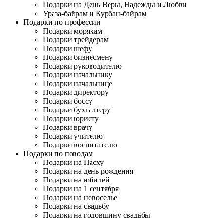
Подарки на День Веры, Надежды и Любви
Ураза-байрам и Курбан-байрам
Подарки по профессии
Подарки морякам
Подарки трейдерам
Подарки шефу
Подарки бизнесмену
Подарки руководителю
Подарки начальнику
Подарки начальнице
Подарки директору
Подарки боссу
Подарки бухгалтеру
Подарки юристу
Подарки врачу
Подарки учителю
Подарки воспитателю
Подарки по поводам
Подарки на Пасху
Подарки на день рождения
Подарки на юбилей
Подарки на 1 сентября
Подарки на новоселье
Подарки на свадьбу
Подарки на годовщину свадьбы