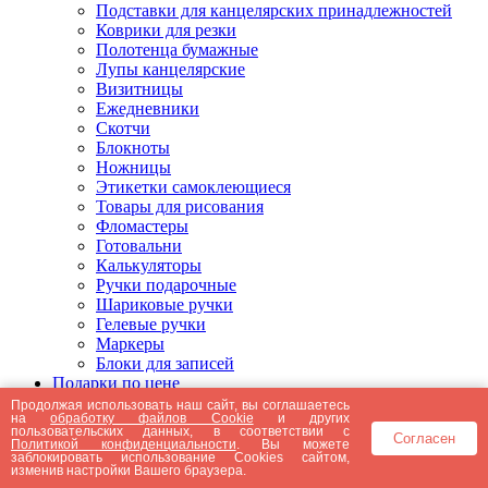
Подставки для канцелярских принадлежностей
Коврики для резки
Полотенца бумажные
Лупы канцелярские
Визитницы
Ежедневники
Скотчи
Блокноты
Ножницы
Этикетки самоклеющиеся
Товары для рисования
Фломастеры
Готовальни
Калькуляторы
Ручки подарочные
Шариковые ручки
Гелевые ручки
Маркеры
Блоки для записей
Подарки по цене
Подарки от 5000 рублей
Продолжая использовать наш сайт, вы соглашаетесь
на
обработку файлов Cookie
и других
Подарки до 5000 рублей
пользовательских данных, в соответствии с
Согласен
Подарки до 3000 рублей
Политикой конфиденциальности
. Вы можете
заблокировать использование Cookies сайтом,
Подарки до 2000 рублей
изменив настройки Вашего браузера.
Подарки до 1000 рублей