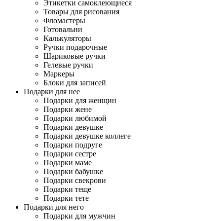
Этикетки самоклеющиеся
Товары для рисования
Фломастеры
Готовальни
Калькуляторы
Ручки подарочные
Шариковые ручки
Гелевые ручки
Маркеры
Блоки для записей
Подарки для нее
Подарки для женщин
Подарки жене
Подарки любимой
Подарки девушке
Подарки девушке коллеге
Подарки подруге
Подарки сестре
Подарки маме
Подарки бабушке
Подарки свекрови
Подарки теще
Подарки тете
Подарки для него
Подарки для мужчин