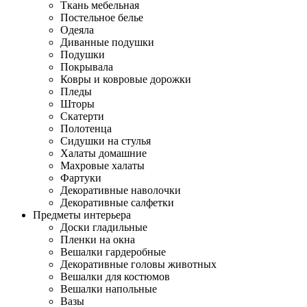
Ткань мебельная
Постельное белье
Одеяла
Диванные подушки
Подушки
Покрывала
Ковры и ковровые дорожки
Пледы
Шторы
Скатерти
Полотенца
Сидушки на стулья
Халаты домашние
Махровые халаты
Фартуки
Декоративные наволочки
Декоративные салфетки
Предметы интерьера
Доски гладильные
Пленки на окна
Вешалки гардеробные
Декоративные головы животных
Вешалки для костюмов
Вешалки напольные
Вазы