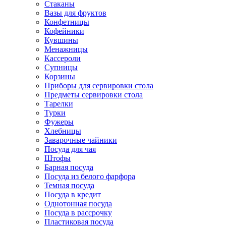
Стаканы
Вазы для фруктов
Конфетницы
Кофейники
Кувшины
Менажницы
Кассероли
Супницы
Корзины
Приборы для сервировки стола
Предметы сервировки стола
Тарелки
Турки
Фужеры
Хлебницы
Заварочные чайники
Посуда для чая
Штофы
Барная посуда
Посуда из белого фарфора
Темная посуда
Посуда в кредит
Однотонная посуда
Посуда в рассрочку
Пластиковая посуда