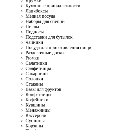
Кружки
Кухонные принадлежности
Ланчбоксы
Медная посуда
Наборы для специй
Пиалы
Подносы
Подставки для бутылок
Чайники
Посуда для приготовления пищи
Разделочные доски
Рюмки
Салатники
Салфетницы
Сахарницы
Солонки
Стаканы
Вазы для фруктов
Конфетницы
Кофейники
Кувшины
Менажницы
Кассероли
Супницы
Корзины