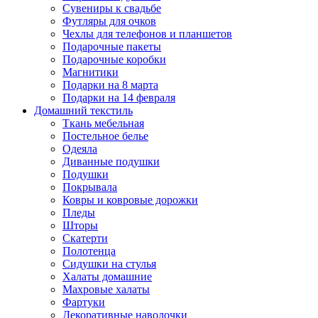
Сувениры к свадьбе
Футляры для очков
Чехлы для телефонов и планшетов
Подарочные пакеты
Подарочные коробки
Магнитики
Подарки на 8 марта
Подарки на 14 февраля
Домашний текстиль
Ткань мебельная
Постельное белье
Одеяла
Диванные подушки
Подушки
Покрывала
Ковры и ковровые дорожки
Пледы
Шторы
Скатерти
Полотенца
Сидушки на стулья
Халаты домашние
Махровые халаты
Фартуки
Декоративные наволочки