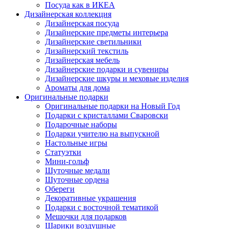
Посуда как в ИКЕА
Дизайнерская коллекция
Дизайнерская посуда
Дизайнерские предметы интерьера
Дизайнерские светильники
Дизайнерский текстиль
Дизайнерская мебель
Дизайнерские подарки и сувениры
Дизайнерские шкуры и меховые изделия
Ароматы для дома
Оригинальные подарки
Оригинальные подарки на Новый Год
Подарки с кристаллами Сваровски
Подарочные наборы
Подарки учителю на выпускной
Настольные игры
Статуэтки
Мини-гольф
Шуточные медали
Шуточные ордена
Обереги
Декоративные украшения
Подарки с восточной тематикой
Мешочки для подарков
Шарики воздушные