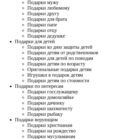
Подарки мужу
Подарки любимому
Подарки другу
Подарки для брата
Подарки папе
Подарки отцу
Подарки дедушке
Подарки для детей
Подарки ко дню защиты детей
Подарки детям от родственников
Подарки для детей по поводам
Подарки детям по возрасту
Оригинальные подарки детям
Игрушки в подарок детям
Подарки детям по стоимости
Подарки по интересам
Подарки госслужащему
Подарки домохозяйке
Подарки дачнику
Подарки шахматисту
Подарки рыбаку
Подарки верующим
Подарки христианам
Подарки на рождество
Подарки мусульманам