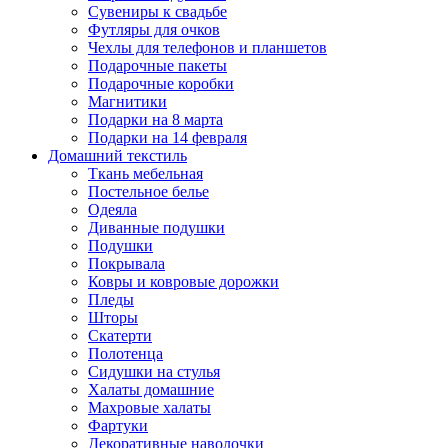
Сувениры к свадьбе
Футляры для очков
Чехлы для телефонов и планшетов
Подарочные пакеты
Подарочные коробки
Магнитики
Подарки на 8 марта
Подарки на 14 февраля
Домашний текстиль
Ткань мебельная
Постельное белье
Одеяла
Диванные подушки
Подушки
Покрывала
Ковры и ковровые дорожки
Пледы
Шторы
Скатерти
Полотенца
Сидушки на стулья
Халаты домашние
Махровые халаты
Фартуки
Декоративные наволочки