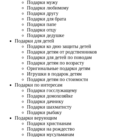
Подарки мужу
Подарки любимому
Подарки другу
Подарки для брата
Подарки папе
Подарки отцу
Подарки дедушке
Подарки для детей
Подарки ко дню защиты детей
Подарки детям от родственников
Подарки для детей по поводам
Подарки детям по возрасту
Оригинальные подарки детям
Игрушки в подарок детям
Подарки детям по стоимости
Подарки по интересам
Подарки госслужащему
Подарки домохозяйке
Подарки дачнику
Подарки шахматисту
Подарки рыбаку
Подарки верующим
Подарки христианам
Подарки на рождество
Подарки мусульманам