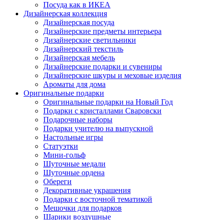
Посуда как в ИКЕА
Дизайнерская коллекция
Дизайнерская посуда
Дизайнерские предметы интерьера
Дизайнерские светильники
Дизайнерский текстиль
Дизайнерская мебель
Дизайнерские подарки и сувениры
Дизайнерские шкуры и меховые изделия
Ароматы для дома
Оригинальные подарки
Оригинальные подарки на Новый Год
Подарки с кристаллами Сваровски
Подарочные наборы
Подарки учителю на выпускной
Настольные игры
Статуэтки
Мини-гольф
Шуточные медали
Шуточные ордена
Обереги
Декоративные украшения
Подарки с восточной тематикой
Мешочки для подарков
Шарики воздушные