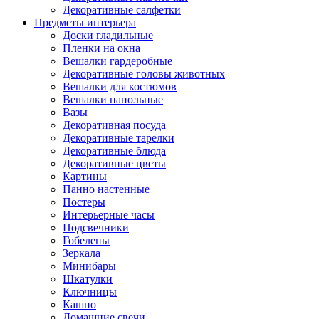
Декоративные салфетки
Предметы интерьера
Доски гладильные
Пленки на окна
Вешалки гардеробные
Декоративные головы животных
Вешалки для костюмов
Вешалки напольные
Вазы
Декоративная посуда
Декоративные тарелки
Декоративные блюда
Декоративные цветы
Картины
Панно настенные
Постеры
Интерьерные часы
Подсвечники
Гобелены
Зеркала
Минибары
Шкатулки
Ключницы
Кашпо
Домашние свечи