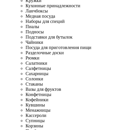
Кружки
Кухонные принадлежности
Ланчбоксы
Медная посуда
Наборы для специй
Пиалы
Подносы
Подставки для бутылок
Чайники
Посуда для приготовления пищи
Разделочные доски
Рюмки
Салатники
Салфетницы
Сахарницы
Солонки
Стаканы
Вазы для фруктов
Конфетницы
Кофейники
Кувшины
Менажницы
Кассероли
Супницы
Корзины