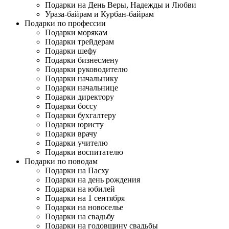
Подарки на День Веры, Надежды и Любви
Ураза-байрам и Курбан-байрам
Подарки по профессии
Подарки морякам
Подарки трейдерам
Подарки шефу
Подарки бизнесмену
Подарки руководителю
Подарки начальнику
Подарки начальнице
Подарки директору
Подарки боссу
Подарки бухгалтеру
Подарки юристу
Подарки врачу
Подарки учителю
Подарки воспитателю
Подарки по поводам
Подарки на Пасху
Подарки на день рождения
Подарки на юбилей
Подарки на 1 сентября
Подарки на новоселье
Подарки на свадьбу
Подарки на годовщину свадьбы