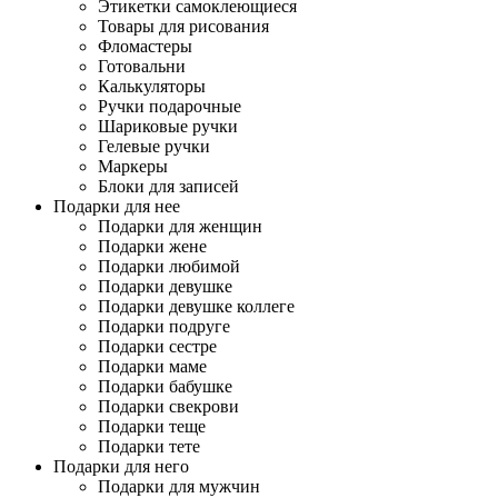
Этикетки самоклеющиеся
Товары для рисования
Фломастеры
Готовальни
Калькуляторы
Ручки подарочные
Шариковые ручки
Гелевые ручки
Маркеры
Блоки для записей
Подарки для нее
Подарки для женщин
Подарки жене
Подарки любимой
Подарки девушке
Подарки девушке коллеге
Подарки подруге
Подарки сестре
Подарки маме
Подарки бабушке
Подарки свекрови
Подарки теще
Подарки тете
Подарки для него
Подарки для мужчин