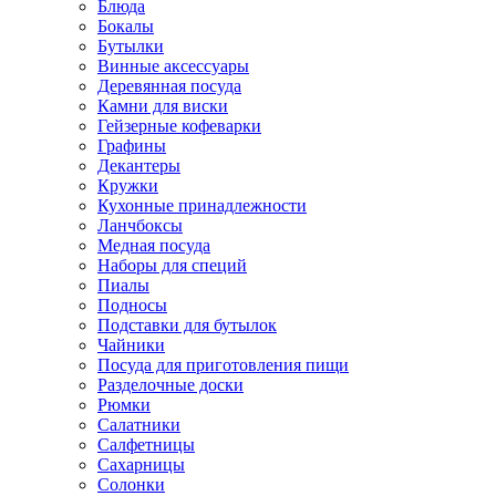
Блюда
Бокалы
Бутылки
Винные аксессуары
Деревянная посуда
Камни для виски
Гейзерные кофеварки
Графины
Декантеры
Кружки
Кухонные принадлежности
Ланчбоксы
Медная посуда
Наборы для специй
Пиалы
Подносы
Подставки для бутылок
Чайники
Посуда для приготовления пищи
Разделочные доски
Рюмки
Салатники
Салфетницы
Сахарницы
Солонки