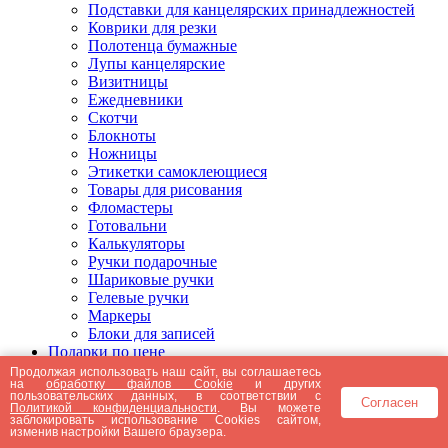
Подставки для канцелярских принадлежностей
Коврики для резки
Полотенца бумажные
Лупы канцелярские
Визитницы
Ежедневники
Скотчи
Блокноты
Ножницы
Этикетки самоклеющиеся
Товары для рисования
Фломастеры
Готовальни
Калькуляторы
Ручки подарочные
Шариковые ручки
Гелевые ручки
Маркеры
Блоки для записей
Подарки по цене
Подарки от 5000 рублей
Продолжая использовать наш сайт, вы соглашаетесь
на
обработку файлов Cookie
и других
Подарки до 5000 рублей
пользовательских данных, в соответствии с
Согласен
Подарки до 3000 рублей
Политикой конфиденциальности
. Вы можете
заблокировать использование Cookies сайтом,
Подарки до 2000 рублей
изменив настройки Вашего браузера.
Подарки до 1000 рублей