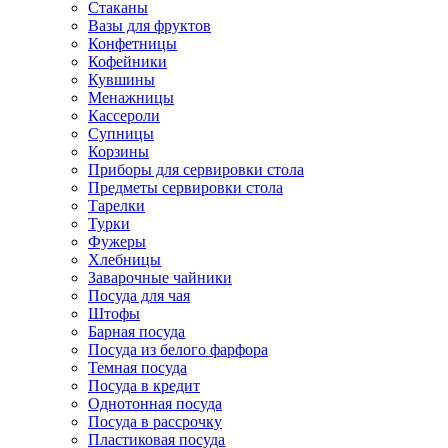
Стаканы
Вазы для фруктов
Конфетницы
Кофейники
Кувшины
Менажницы
Кассероли
Супницы
Корзины
Приборы для сервировки стола
Предметы сервировки стола
Тарелки
Турки
Фужеры
Хлебницы
Заварочные чайники
Посуда для чая
Штофы
Барная посуда
Посуда из белого фарфора
Темная посуда
Посуда в кредит
Однотонная посуда
Посуда в рассрочку
Пластиковая посуда