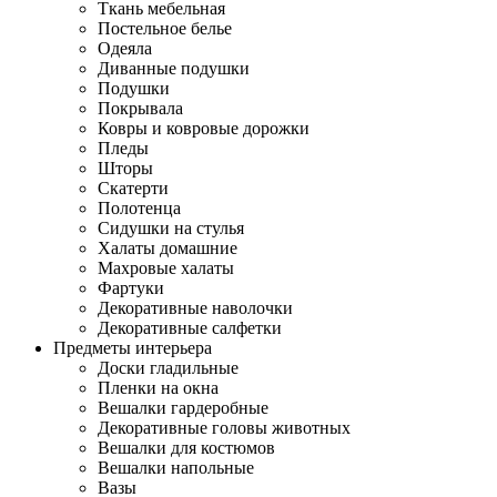
Ткань мебельная
Постельное белье
Одеяла
Диванные подушки
Подушки
Покрывала
Ковры и ковровые дорожки
Пледы
Шторы
Скатерти
Полотенца
Сидушки на стулья
Халаты домашние
Махровые халаты
Фартуки
Декоративные наволочки
Декоративные салфетки
Предметы интерьера
Доски гладильные
Пленки на окна
Вешалки гардеробные
Декоративные головы животных
Вешалки для костюмов
Вешалки напольные
Вазы