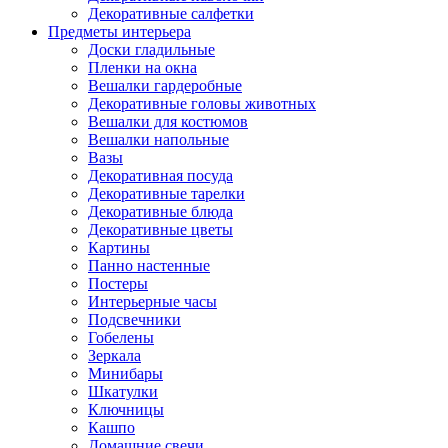
Декоративные салфетки
Предметы интерьера
Доски гладильные
Пленки на окна
Вешалки гардеробные
Декоративные головы животных
Вешалки для костюмов
Вешалки напольные
Вазы
Декоративная посуда
Декоративные тарелки
Декоративные блюда
Декоративные цветы
Картины
Панно настенные
Постеры
Интерьерные часы
Подсвечники
Гобелены
Зеркала
Минибары
Шкатулки
Ключницы
Кашпо
Домашние свечи