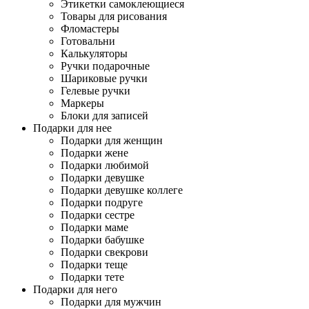
Этикетки самоклеющиеся
Товары для рисования
Фломастеры
Готовальни
Калькуляторы
Ручки подарочные
Шариковые ручки
Гелевые ручки
Маркеры
Блоки для записей
Подарки для нее
Подарки для женщин
Подарки жене
Подарки любимой
Подарки девушке
Подарки девушке коллеге
Подарки подруге
Подарки сестре
Подарки маме
Подарки бабушке
Подарки свекрови
Подарки теще
Подарки тете
Подарки для него
Подарки для мужчин