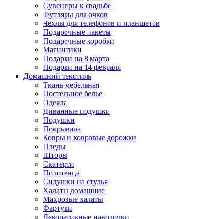
Сувениры к свадьбе
Футляры для очков
Чехлы для телефонов и планшетов
Подарочные пакеты
Подарочные коробки
Магнитики
Подарки на 8 марта
Подарки на 14 февраля
Домашний текстиль
Ткань мебельная
Постельное белье
Одеяла
Диванные подушки
Подушки
Покрывала
Ковры и ковровые дорожки
Пледы
Шторы
Скатерти
Полотенца
Сидушки на стулья
Халаты домашние
Махровые халаты
Фартуки
Декоративные наволочки