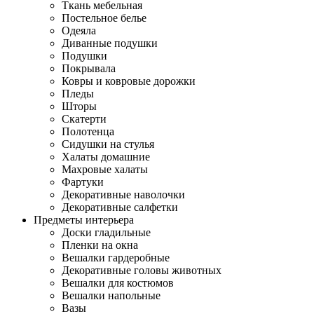
Ткань мебельная
Постельное белье
Одеяла
Диванные подушки
Подушки
Покрывала
Ковры и ковровые дорожки
Пледы
Шторы
Скатерти
Полотенца
Сидушки на стулья
Халаты домашние
Махровые халаты
Фартуки
Декоративные наволочки
Декоративные салфетки
Предметы интерьера
Доски гладильные
Пленки на окна
Вешалки гардеробные
Декоративные головы животных
Вешалки для костюмов
Вешалки напольные
Вазы