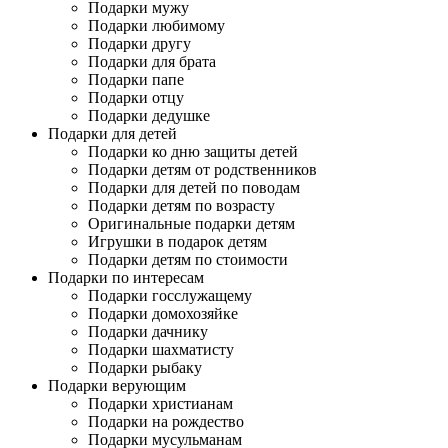
Подарки мужу
Подарки любимому
Подарки другу
Подарки для брата
Подарки папе
Подарки отцу
Подарки дедушке
Подарки для детей
Подарки ко дню защиты детей
Подарки детям от родственников
Подарки для детей по поводам
Подарки детям по возрасту
Оригинальные подарки детям
Игрушки в подарок детям
Подарки детям по стоимости
Подарки по интересам
Подарки госслужащему
Подарки домохозяйке
Подарки дачнику
Подарки шахматисту
Подарки рыбаку
Подарки верующим
Подарки христианам
Подарки на рождество
Подарки мусульманам