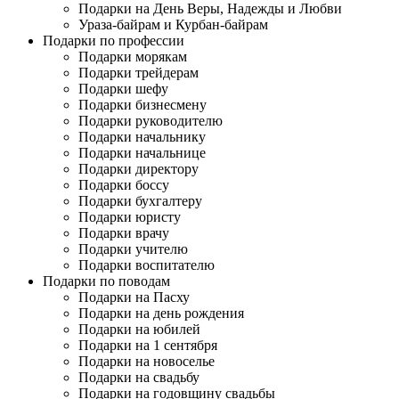
Подарки на День Веры, Надежды и Любви
Ураза-байрам и Курбан-байрам
Подарки по профессии
Подарки морякам
Подарки трейдерам
Подарки шефу
Подарки бизнесмену
Подарки руководителю
Подарки начальнику
Подарки начальнице
Подарки директору
Подарки боссу
Подарки бухгалтеру
Подарки юристу
Подарки врачу
Подарки учителю
Подарки воспитателю
Подарки по поводам
Подарки на Пасху
Подарки на день рождения
Подарки на юбилей
Подарки на 1 сентября
Подарки на новоселье
Подарки на свадьбу
Подарки на годовщину свадьбы