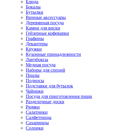
Блюда
Бокалы
Бутылки
Винные аксессуары
Деревянная посуда
Камни для виски
Гейзерные кофеварки
Графины
Декантеры
Кружки
Кухонные принадлежности
Ланчбоксы
Медная посуда
Наборы для специй
Пиалы
Подносы
Подставки для бутылок
Чайники
Посуда для приготовления пищи
Разделочные доски
Рюмки
Салатники
Салфетницы
Сахарницы
Солонки