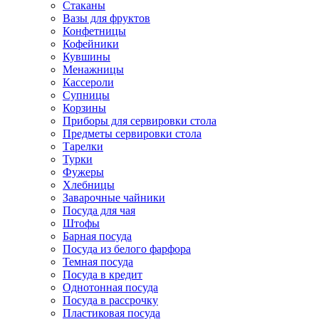
Стаканы
Вазы для фруктов
Конфетницы
Кофейники
Кувшины
Менажницы
Кассероли
Супницы
Корзины
Приборы для сервировки стола
Предметы сервировки стола
Тарелки
Турки
Фужеры
Хлебницы
Заварочные чайники
Посуда для чая
Штофы
Барная посуда
Посуда из белого фарфора
Темная посуда
Посуда в кредит
Однотонная посуда
Посуда в рассрочку
Пластиковая посуда