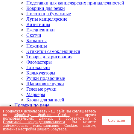
Подставки для канцелярских принадлежностей
Коврики для резки
Полотенца бумажные
Лупы канцелярские
Визитницы
Ежедневники
Скотчи
Блокноты
Ножницы
Этикетки самоклеющиеся
Товары для рисования
Фломастеры
Готовальни
Калькуляторы
Ручки подарочные
Шариковые ручки
Гелевые ручки
Маркеры
Блоки для записей
Подарки по цене
Подарки от 5000 рублей
Продолжая использовать наш сайт, вы соглашаетесь
на
обработку файлов Cookie
и других
Подарки до 5000 рублей
пользовательских данных, в соответствии с
Согласен
Подарки до 3000 рублей
Политикой конфиденциальности
. Вы можете
заблокировать использование Cookies сайтом,
Подарки до 2000 рублей
изменив настройки Вашего браузера.
Подарки до 1000 рублей