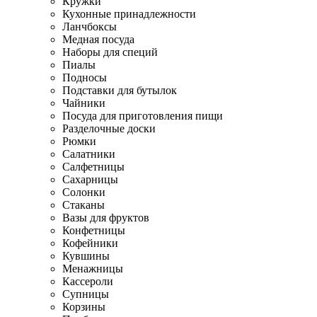
Кружки
Кухонные принадлежности
Ланчбоксы
Медная посуда
Наборы для специй
Пиалы
Подносы
Подставки для бутылок
Чайники
Посуда для приготовления пищи
Разделочные доски
Рюмки
Салатники
Салфетницы
Сахарницы
Солонки
Стаканы
Вазы для фруктов
Конфетницы
Кофейники
Кувшины
Менажницы
Кассероли
Супницы
Корзины