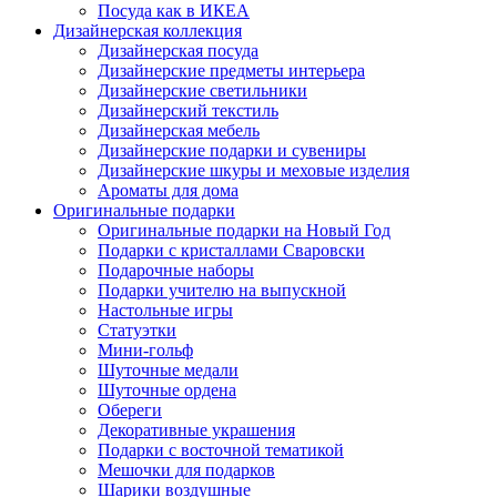
Посуда как в ИКЕА
Дизайнерская коллекция
Дизайнерская посуда
Дизайнерские предметы интерьера
Дизайнерские светильники
Дизайнерский текстиль
Дизайнерская мебель
Дизайнерские подарки и сувениры
Дизайнерские шкуры и меховые изделия
Ароматы для дома
Оригинальные подарки
Оригинальные подарки на Новый Год
Подарки с кристаллами Сваровски
Подарочные наборы
Подарки учителю на выпускной
Настольные игры
Статуэтки
Мини-гольф
Шуточные медали
Шуточные ордена
Обереги
Декоративные украшения
Подарки с восточной тематикой
Мешочки для подарков
Шарики воздушные