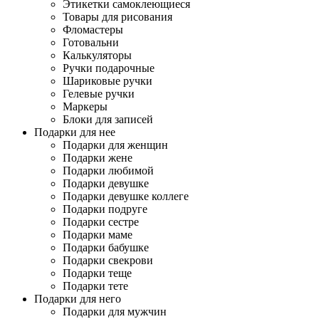
Этикетки самоклеющиеся
Товары для рисования
Фломастеры
Готовальни
Калькуляторы
Ручки подарочные
Шариковые ручки
Гелевые ручки
Маркеры
Блоки для записей
Подарки для нее
Подарки для женщин
Подарки жене
Подарки любимой
Подарки девушке
Подарки девушке коллеге
Подарки подруге
Подарки сестре
Подарки маме
Подарки бабушке
Подарки свекрови
Подарки теще
Подарки тете
Подарки для него
Подарки для мужчин