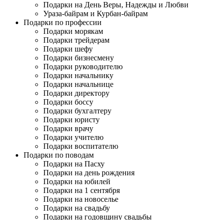
Подарки на День Веры, Надежды и Любви
Ураза-байрам и Курбан-байрам
Подарки по профессии
Подарки морякам
Подарки трейдерам
Подарки шефу
Подарки бизнесмену
Подарки руководителю
Подарки начальнику
Подарки начальнице
Подарки директору
Подарки боссу
Подарки бухгалтеру
Подарки юристу
Подарки врачу
Подарки учителю
Подарки воспитателю
Подарки по поводам
Подарки на Пасху
Подарки на день рождения
Подарки на юбилей
Подарки на 1 сентября
Подарки на новоселье
Подарки на свадьбу
Подарки на годовщину свадьбы