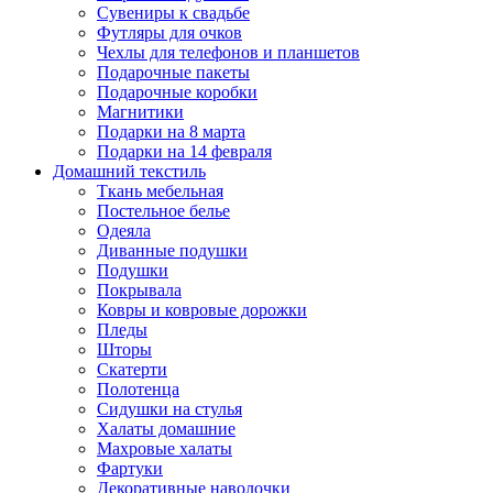
Сувениры к свадьбе
Футляры для очков
Чехлы для телефонов и планшетов
Подарочные пакеты
Подарочные коробки
Магнитики
Подарки на 8 марта
Подарки на 14 февраля
Домашний текстиль
Ткань мебельная
Постельное белье
Одеяла
Диванные подушки
Подушки
Покрывала
Ковры и ковровые дорожки
Пледы
Шторы
Скатерти
Полотенца
Сидушки на стулья
Халаты домашние
Махровые халаты
Фартуки
Декоративные наволочки