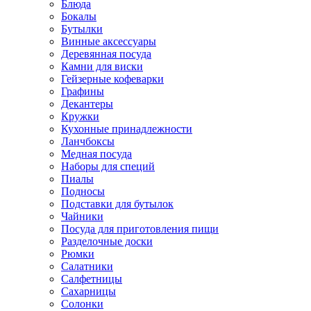
Блюда
Бокалы
Бутылки
Винные аксессуары
Деревянная посуда
Камни для виски
Гейзерные кофеварки
Графины
Декантеры
Кружки
Кухонные принадлежности
Ланчбоксы
Медная посуда
Наборы для специй
Пиалы
Подносы
Подставки для бутылок
Чайники
Посуда для приготовления пищи
Разделочные доски
Рюмки
Салатники
Салфетницы
Сахарницы
Солонки