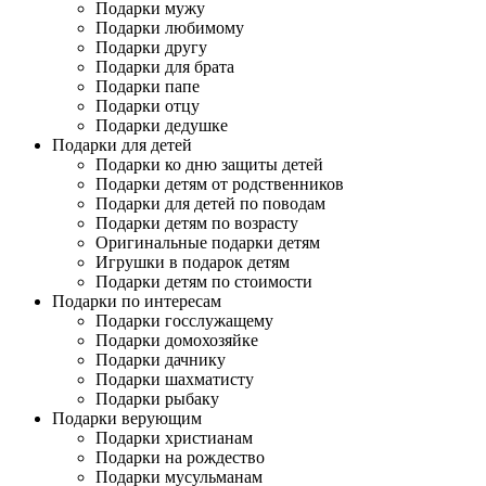
Подарки мужу
Подарки любимому
Подарки другу
Подарки для брата
Подарки папе
Подарки отцу
Подарки дедушке
Подарки для детей
Подарки ко дню защиты детей
Подарки детям от родственников
Подарки для детей по поводам
Подарки детям по возрасту
Оригинальные подарки детям
Игрушки в подарок детям
Подарки детям по стоимости
Подарки по интересам
Подарки госслужащему
Подарки домохозяйке
Подарки дачнику
Подарки шахматисту
Подарки рыбаку
Подарки верующим
Подарки христианам
Подарки на рождество
Подарки мусульманам