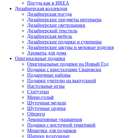
Посуда как в ИКЕА
Дизайнерская коллекция
Дизайнерская посуда
Дизайнерские предметы интерьера
Дизайнерские светильники
Дизайнерский текстиль
Дизайнерская мебель
Дизайнерские подарки и сувениры
Дизайнерские шкуры и меховые изделия
Ароматы для дома
Оригинальные подарки
Оригинальные подарки на Новый Год
Подарки с кристаллами Сваровски
Подарочные наборы
Подарки учителю на выпускной
Настольные игры
Статуэтки
Мини-гольф
Шуточные медали
Шуточные ордена
Обереги
Декоративные украшения
Подарки с восточной тематикой
Мешочки для подарков
Шарики воздушные