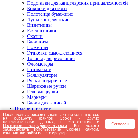
Подставки для канцелярских принадлежностей
Коврики для резки
Полотенца бумажные
Лупы канцелярские
Визитницы
Ежедневники
Скотчи
Блокноты
Ножницы
Этикетки самоклеющиеся
Товары для рисования
Фломастеры
Готовальни
Калькуляторы
Ручки подарочные
Шариковые ручки
Гелевые ручки
Маркеры
Блоки для записей
Подарки по цене
Подарки от 5000 рублей
Продолжая использовать наш сайт, вы соглашаетесь
на
обработку файлов Cookie
и других
Подарки до 5000 рублей
пользовательских данных, в соответствии с
Согласен
Подарки до 3000 рублей
Политикой конфиденциальности
. Вы можете
заблокировать использование Cookies сайтом,
Подарки до 2000 рублей
изменив настройки Вашего браузера.
Подарки до 1000 рублей