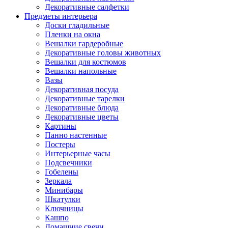
Декоративные салфетки
Предметы интерьера
Доски гладильные
Пленки на окна
Вешалки гардеробные
Декоративные головы животных
Вешалки для костюмов
Вешалки напольные
Вазы
Декоративная посуда
Декоративные тарелки
Декоративные блюда
Декоративные цветы
Картины
Панно настенные
Постеры
Интерьерные часы
Подсвечники
Гобелены
Зеркала
Минибары
Шкатулки
Ключницы
Кашпо
Домашние свечи