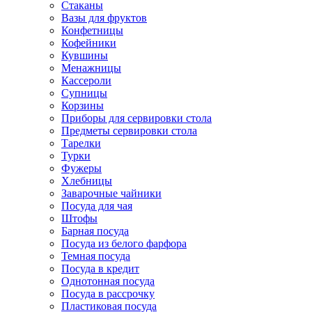
Стаканы
Вазы для фруктов
Конфетницы
Кофейники
Кувшины
Менажницы
Кассероли
Супницы
Корзины
Приборы для сервировки стола
Предметы сервировки стола
Тарелки
Турки
Фужеры
Хлебницы
Заварочные чайники
Посуда для чая
Штофы
Барная посуда
Посуда из белого фарфора
Темная посуда
Посуда в кредит
Однотонная посуда
Посуда в рассрочку
Пластиковая посуда