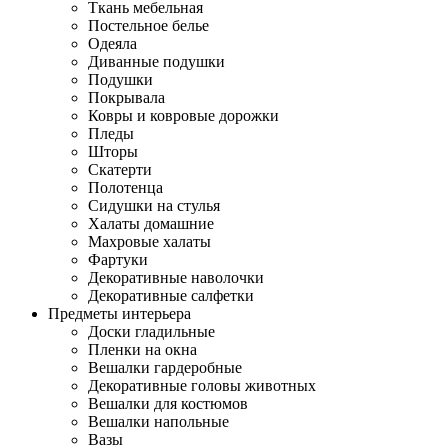
Ткань мебельная
Постельное белье
Одеяла
Диванные подушки
Подушки
Покрывала
Ковры и ковровые дорожки
Пледы
Шторы
Скатерти
Полотенца
Сидушки на стулья
Халаты домашние
Махровые халаты
Фартуки
Декоративные наволочки
Декоративные салфетки
Предметы интерьера
Доски гладильные
Пленки на окна
Вешалки гардеробные
Декоративные головы животных
Вешалки для костюмов
Вешалки напольные
Вазы