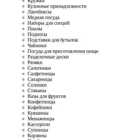
Кружки
Кухонные принадлежности
Ланчбоксы
Медная посуда
Наборы для специй
Пиалы
Подносы
Подставки для бутылок
Чайники
Посуда для приготовления пищи
Разделочные доски
Рюмки
Салатники
Салфетницы
Сахарницы
Солонки
Стаканы
Вазы для фруктов
Конфетницы
Кофейники
Кувшины
Менажницы
Кассероли
Супницы
Корзины