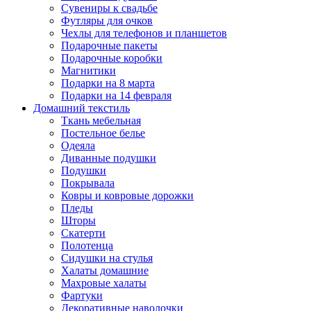
Сувениры к свадьбе
Футляры для очков
Чехлы для телефонов и планшетов
Подарочные пакеты
Подарочные коробки
Магнитики
Подарки на 8 марта
Подарки на 14 февраля
Домашний текстиль
Ткань мебельная
Постельное белье
Одеяла
Диванные подушки
Подушки
Покрывала
Ковры и ковровые дорожки
Пледы
Шторы
Скатерти
Полотенца
Сидушки на стулья
Халаты домашние
Махровые халаты
Фартуки
Декоративные наволочки