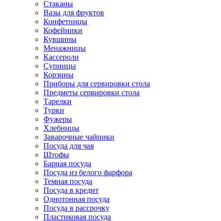
Стаканы
Вазы для фруктов
Конфетницы
Кофейники
Кувшины
Менажницы
Кассероли
Супницы
Корзины
Приборы для сервировки стола
Предметы сервировки стола
Тарелки
Турки
Фужеры
Хлебницы
Заварочные чайники
Посуда для чая
Штофы
Барная посуда
Посуда из белого фарфора
Темная посуда
Посуда в кредит
Однотонная посуда
Посуда в рассрочку
Пластиковая посуда