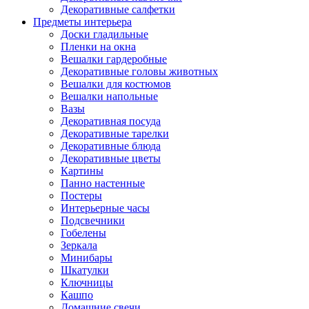
Декоративные салфетки
Предметы интерьера
Доски гладильные
Пленки на окна
Вешалки гардеробные
Декоративные головы животных
Вешалки для костюмов
Вешалки напольные
Вазы
Декоративная посуда
Декоративные тарелки
Декоративные блюда
Декоративные цветы
Картины
Панно настенные
Постеры
Интерьерные часы
Подсвечники
Гобелены
Зеркала
Минибары
Шкатулки
Ключницы
Кашпо
Домашние свечи