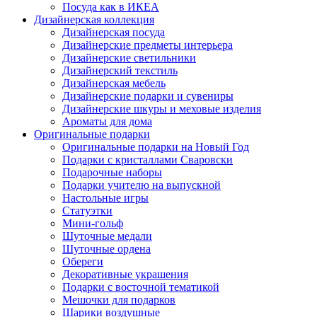
Посуда как в ИКЕА
Дизайнерская коллекция
Дизайнерская посуда
Дизайнерские предметы интерьера
Дизайнерские светильники
Дизайнерский текстиль
Дизайнерская мебель
Дизайнерские подарки и сувениры
Дизайнерские шкуры и меховые изделия
Ароматы для дома
Оригинальные подарки
Оригинальные подарки на Новый Год
Подарки с кристаллами Сваровски
Подарочные наборы
Подарки учителю на выпускной
Настольные игры
Статуэтки
Мини-гольф
Шуточные медали
Шуточные ордена
Обереги
Декоративные украшения
Подарки с восточной тематикой
Мешочки для подарков
Шарики воздушные