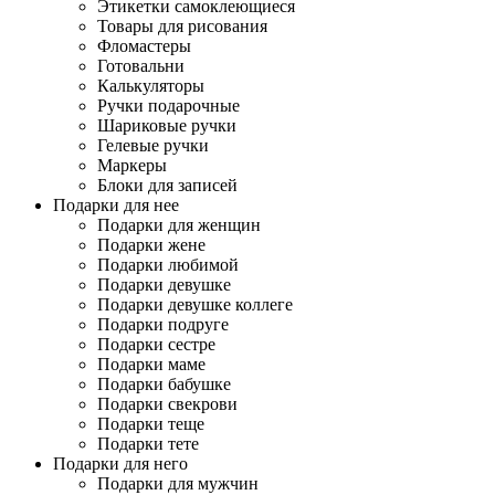
Этикетки самоклеющиеся
Товары для рисования
Фломастеры
Готовальни
Калькуляторы
Ручки подарочные
Шариковые ручки
Гелевые ручки
Маркеры
Блоки для записей
Подарки для нее
Подарки для женщин
Подарки жене
Подарки любимой
Подарки девушке
Подарки девушке коллеге
Подарки подруге
Подарки сестре
Подарки маме
Подарки бабушке
Подарки свекрови
Подарки теще
Подарки тете
Подарки для него
Подарки для мужчин