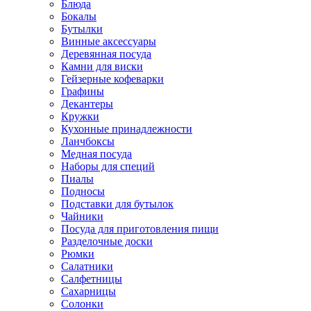
Блюда
Бокалы
Бутылки
Винные аксессуары
Деревянная посуда
Камни для виски
Гейзерные кофеварки
Графины
Декантеры
Кружки
Кухонные принадлежности
Ланчбоксы
Медная посуда
Наборы для специй
Пиалы
Подносы
Подставки для бутылок
Чайники
Посуда для приготовления пищи
Разделочные доски
Рюмки
Салатники
Салфетницы
Сахарницы
Солонки