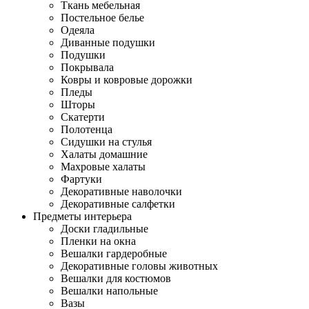
Ткань мебельная
Постельное белье
Одеяла
Диванные подушки
Подушки
Покрывала
Ковры и ковровые дорожки
Пледы
Шторы
Скатерти
Полотенца
Сидушки на стулья
Халаты домашние
Махровые халаты
Фартуки
Декоративные наволочки
Декоративные салфетки
Предметы интерьера
Доски гладильные
Пленки на окна
Вешалки гардеробные
Декоративные головы животных
Вешалки для костюмов
Вешалки напольные
Вазы