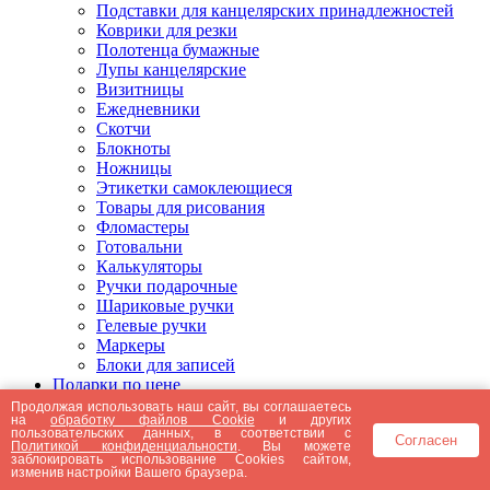
Подставки для канцелярских принадлежностей
Коврики для резки
Полотенца бумажные
Лупы канцелярские
Визитницы
Ежедневники
Скотчи
Блокноты
Ножницы
Этикетки самоклеющиеся
Товары для рисования
Фломастеры
Готовальни
Калькуляторы
Ручки подарочные
Шариковые ручки
Гелевые ручки
Маркеры
Блоки для записей
Подарки по цене
Подарки от 5000 рублей
Продолжая использовать наш сайт, вы соглашаетесь
на
обработку файлов Cookie
и других
Подарки до 5000 рублей
пользовательских данных, в соответствии с
Согласен
Подарки до 3000 рублей
Политикой конфиденциальности
. Вы можете
заблокировать использование Cookies сайтом,
Подарки до 2000 рублей
изменив настройки Вашего браузера.
Подарки до 1000 рублей