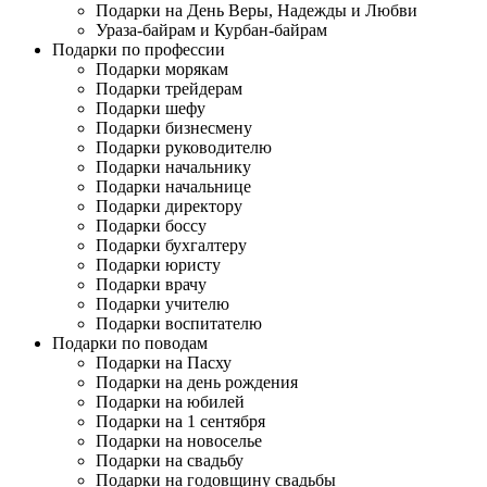
Подарки на День Веры, Надежды и Любви
Ураза-байрам и Курбан-байрам
Подарки по профессии
Подарки морякам
Подарки трейдерам
Подарки шефу
Подарки бизнесмену
Подарки руководителю
Подарки начальнику
Подарки начальнице
Подарки директору
Подарки боссу
Подарки бухгалтеру
Подарки юристу
Подарки врачу
Подарки учителю
Подарки воспитателю
Подарки по поводам
Подарки на Пасху
Подарки на день рождения
Подарки на юбилей
Подарки на 1 сентября
Подарки на новоселье
Подарки на свадьбу
Подарки на годовщину свадьбы