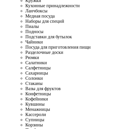
Кружки
Кухонные принадлежности
Ланчбоксы
Медная посуда
Наборы для специй
Пиалы
Подносы
Подставки для бутылок
Чайники
Посуда для приготовления пищи
Разделочные доски
Рюмки
Салатники
Салфетницы
Сахарницы
Солонки
Стаканы
Вазы для фруктов
Конфетницы
Кофейники
Кувшины
Менажницы
Кассероли
Супницы
Корзины