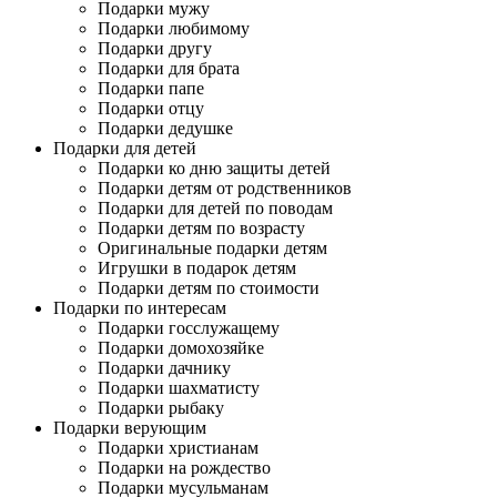
Подарки мужу
Подарки любимому
Подарки другу
Подарки для брата
Подарки папе
Подарки отцу
Подарки дедушке
Подарки для детей
Подарки ко дню защиты детей
Подарки детям от родственников
Подарки для детей по поводам
Подарки детям по возрасту
Оригинальные подарки детям
Игрушки в подарок детям
Подарки детям по стоимости
Подарки по интересам
Подарки госслужащему
Подарки домохозяйке
Подарки дачнику
Подарки шахматисту
Подарки рыбаку
Подарки верующим
Подарки христианам
Подарки на рождество
Подарки мусульманам