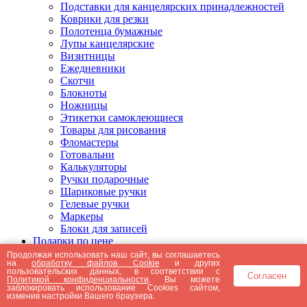
Подставки для канцелярских принадлежностей
Коврики для резки
Полотенца бумажные
Лупы канцелярские
Визитницы
Ежедневники
Скотчи
Блокноты
Ножницы
Этикетки самоклеющиеся
Товары для рисования
Фломастеры
Готовальни
Калькуляторы
Ручки подарочные
Шариковые ручки
Гелевые ручки
Маркеры
Блоки для записей
Подарки по цене
Подарки от 5000 рублей
Продолжая использовать наш сайт, вы соглашаетесь
на
обработку файлов Cookie
и других
Подарки до 5000 рублей
пользовательских данных, в соответствии с
Согласен
Подарки до 3000 рублей
Политикой конфиденциальности
. Вы можете
заблокировать использование Cookies сайтом,
Подарки до 2000 рублей
изменив настройки Вашего браузера.
Подарки до 1000 рублей