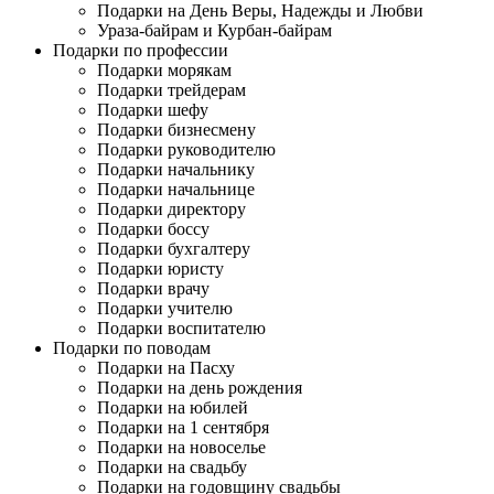
Подарки на День Веры, Надежды и Любви
Ураза-байрам и Курбан-байрам
Подарки по профессии
Подарки морякам
Подарки трейдерам
Подарки шефу
Подарки бизнесмену
Подарки руководителю
Подарки начальнику
Подарки начальнице
Подарки директору
Подарки боссу
Подарки бухгалтеру
Подарки юристу
Подарки врачу
Подарки учителю
Подарки воспитателю
Подарки по поводам
Подарки на Пасху
Подарки на день рождения
Подарки на юбилей
Подарки на 1 сентября
Подарки на новоселье
Подарки на свадьбу
Подарки на годовщину свадьбы