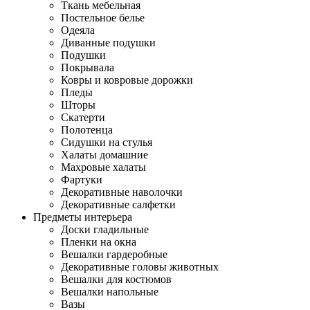
Ткань мебельная
Постельное белье
Одеяла
Диванные подушки
Подушки
Покрывала
Ковры и ковровые дорожки
Пледы
Шторы
Скатерти
Полотенца
Сидушки на стулья
Халаты домашние
Махровые халаты
Фартуки
Декоративные наволочки
Декоративные салфетки
Предметы интерьера
Доски гладильные
Пленки на окна
Вешалки гардеробные
Декоративные головы животных
Вешалки для костюмов
Вешалки напольные
Вазы