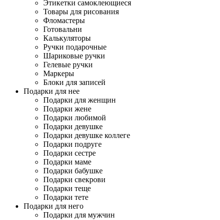
Этикетки самоклеющиеся
Товары для рисования
Фломастеры
Готовальни
Калькуляторы
Ручки подарочные
Шариковые ручки
Гелевые ручки
Маркеры
Блоки для записей
Подарки для нее
Подарки для женщин
Подарки жене
Подарки любимой
Подарки девушке
Подарки девушке коллеге
Подарки подруге
Подарки сестре
Подарки маме
Подарки бабушке
Подарки свекрови
Подарки теще
Подарки тете
Подарки для него
Подарки для мужчин