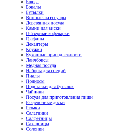
Блюда
Бокалы
Бутылки
Винные аксессуары
Деревянная посуда
Камни для виски
Гейзерные кофеварки
Графины
Декантеры
Кружки
Кухонные принадлежности
Ланчбоксы
Медная посуда
Наборы для специй
Пиалы
Подносы
Подставки для бутылок
Чайники
Посуда для приготовления пищи
Разделочные доски
Рюмки
Салатники
Салфетницы
Сахарницы
Солонки