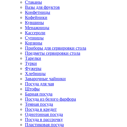
Стаканы
Вазы для фруктов
Конфетницы
Кофейники
Кувшины
Менажницы
Кассероли
Супницы
Корзины
Приборы для сервировки стола
Предметы сервировки стола
Тарелки
Турки
Фужеры
Хлебницы
Заварочные чайники
Посуда для чая
Штофы
Барная посуда
Посуда из белого фарфора
Темная посуда
Посуда в кредит
Однотонная посуда
Посуда в рассрочку
Пластиковая посуда