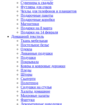
Сувениры к свадьбе
Футляры для очков
Чехлы для телефонов и планшетов
Подарочные пакеты
Подарочные коробки
Магнитики
Подарки на 8 марта
Подарки на 14 февраля
Домашний текстиль
Ткань мебельная
Постельное белье
Одеяла
Диванные подушки
Подушки
Покрывала
Ковры и ковровые дорожки
Пледы
Шторы
Скатерти
Полотенца
Сидушки на стулья
Халаты домашние
Махровые халаты
Фартуки
Декоративные наволочки