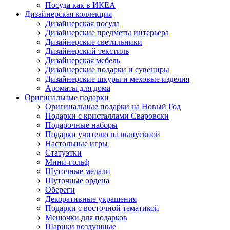
Посуда как в ИКЕА
Дизайнерская коллекция
Дизайнерская посуда
Дизайнерские предметы интерьера
Дизайнерские светильники
Дизайнерский текстиль
Дизайнерская мебель
Дизайнерские подарки и сувениры
Дизайнерские шкуры и меховые изделия
Ароматы для дома
Оригинальные подарки
Оригинальные подарки на Новый Год
Подарки с кристаллами Сваровски
Подарочные наборы
Подарки учителю на выпускной
Настольные игры
Статуэтки
Мини-гольф
Шуточные медали
Шуточные ордена
Обереги
Декоративные украшения
Подарки с восточной тематикой
Мешочки для подарков
Шарики воздушные