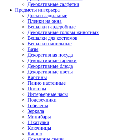
Декоративные салфетки
Предметы интерьера
Доски гладильные
Пленки на окна
Вешалки гардеробные
Декоративные головы животных
Вешалки для костюмов
Вешалки напольные
Вазы
Декоративная посуда
Декоративные тарелки
Декоративные блюда
Декоративные цветы
Картины
Панно настенные
Постеры
Интерьерные часы
Подсвечники
Гобелены
Зеркала
Минибары
Шкатулки
Ключницы
Кашпо
Домашние свечи