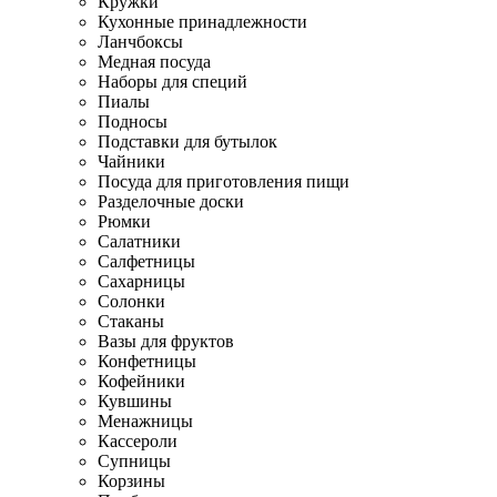
Кружки
Кухонные принадлежности
Ланчбоксы
Медная посуда
Наборы для специй
Пиалы
Подносы
Подставки для бутылок
Чайники
Посуда для приготовления пищи
Разделочные доски
Рюмки
Салатники
Салфетницы
Сахарницы
Солонки
Стаканы
Вазы для фруктов
Конфетницы
Кофейники
Кувшины
Менажницы
Кассероли
Супницы
Корзины