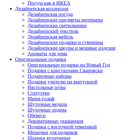
Посуда как в ИКЕА
Дизайнерская коллекция
Дизайнерская посуда
Дизайнерские предметы интерьера
Дизайнерские светильники
Дизайнерский текстиль
Дизайнерская мебель
Дизайнерские подарки и сувениры
Дизайнерские шкуры и меховые изделия
Ароматы для дома
Оригинальные подарки
Оригинальные подарки на Новый Год
Подарки с кристаллами Сваровски
Подарочные наборы
Подарки учителю на выпускной
Настольные игры
Статуэтки
Мини-гольф
Шуточные медали
Шуточные ордена
Обереги
Декоративные украшения
Подарки с восточной тематикой
Мешочки для подарков
Шарики воздушные