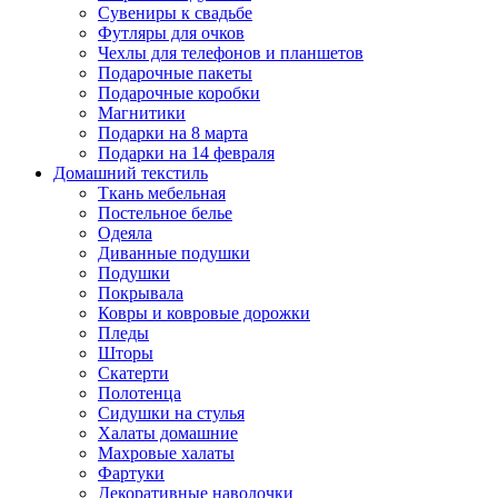
Сувениры к свадьбе
Футляры для очков
Чехлы для телефонов и планшетов
Подарочные пакеты
Подарочные коробки
Магнитики
Подарки на 8 марта
Подарки на 14 февраля
Домашний текстиль
Ткань мебельная
Постельное белье
Одеяла
Диванные подушки
Подушки
Покрывала
Ковры и ковровые дорожки
Пледы
Шторы
Скатерти
Полотенца
Сидушки на стулья
Халаты домашние
Махровые халаты
Фартуки
Декоративные наволочки