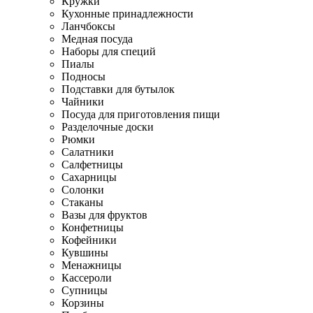
Кружки
Кухонные принадлежности
Ланчбоксы
Медная посуда
Наборы для специй
Пиалы
Подносы
Подставки для бутылок
Чайники
Посуда для приготовления пищи
Разделочные доски
Рюмки
Салатники
Салфетницы
Сахарницы
Солонки
Стаканы
Вазы для фруктов
Конфетницы
Кофейники
Кувшины
Менажницы
Кассероли
Супницы
Корзины