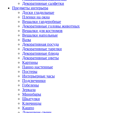
Декоративные салфетки
Предметы интерьера
Доски гладильные
Пленки на окна
Вешалки гардеробные
Декоративные головы животных
Вешалки для костюмов
Вешалки напольные
Вазы
Декоративная посуда
Декоративные тарелки
Декоративные блюда
Декоративные цветы
Картины
Панно настенные
Постеры
Интерьерные часы
Подсвечники
Гобелены
Зеркала
Минибары
Шкатулки
Ключницы
Кашпо
Домашние свечи