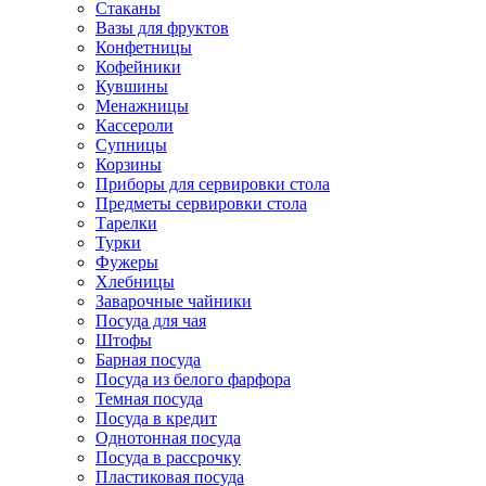
Стаканы
Вазы для фруктов
Конфетницы
Кофейники
Кувшины
Менажницы
Кассероли
Супницы
Корзины
Приборы для сервировки стола
Предметы сервировки стола
Тарелки
Турки
Фужеры
Хлебницы
Заварочные чайники
Посуда для чая
Штофы
Барная посуда
Посуда из белого фарфора
Темная посуда
Посуда в кредит
Однотонная посуда
Посуда в рассрочку
Пластиковая посуда