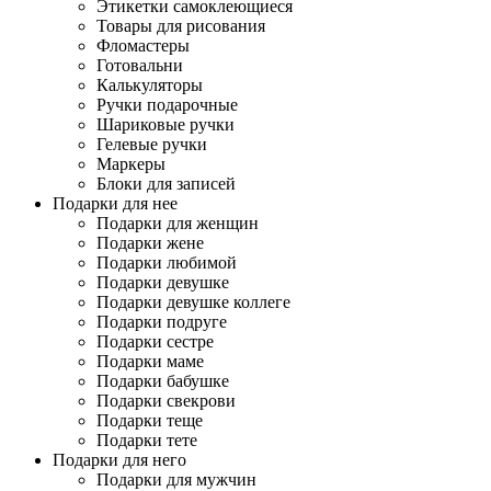
Этикетки самоклеющиеся
Товары для рисования
Фломастеры
Готовальни
Калькуляторы
Ручки подарочные
Шариковые ручки
Гелевые ручки
Маркеры
Блоки для записей
Подарки для нее
Подарки для женщин
Подарки жене
Подарки любимой
Подарки девушке
Подарки девушке коллеге
Подарки подруге
Подарки сестре
Подарки маме
Подарки бабушке
Подарки свекрови
Подарки теще
Подарки тете
Подарки для него
Подарки для мужчин