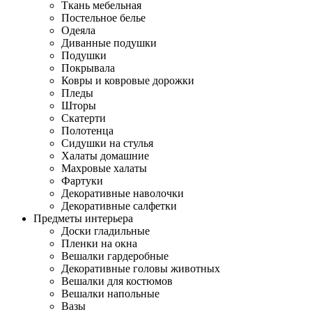
Ткань мебельная
Постельное белье
Одеяла
Диванные подушки
Подушки
Покрывала
Ковры и ковровые дорожки
Пледы
Шторы
Скатерти
Полотенца
Сидушки на стулья
Халаты домашние
Махровые халаты
Фартуки
Декоративные наволочки
Декоративные салфетки
Предметы интерьера
Доски гладильные
Пленки на окна
Вешалки гардеробные
Декоративные головы животных
Вешалки для костюмов
Вешалки напольные
Вазы