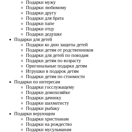
Подарки мужу
Подарки любимому
Подарки другу
Подарки для брата
Подарки папе
Подарки отцу
Подарки дедушке
Подарки для детей
Подарки ко дню защиты детей
Подарки детям от родственников
Подарки для детей по поводам
Подарки детям по возрасту
Оригинальные подарки детям
Игрушки в подарок детям
Подарки детям по стоимости
Подарки по интересам
Подарки госслужащему
Подарки домохозяйке
Подарки дачнику
Подарки шахматисту
Подарки рыбаку
Подарки верующим
Подарки христианам
Подарки на рождество
Подарки мусульманам