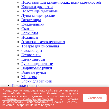
Подставки для канцелярских принадлежностей
Коврики для резки
Полотенца бумажные
Лупы канцелярские
Визитницы
Ежедневники
Скотчи
Блокноты
Ножницы
Этикетки самоклеющиеся
Товары для рисования
Фломастеры
Готовальни
Калькуляторы
Ручки подарочные
Шариковые ручки
Гелевые ручки
Маркеры
Блоки для записей
Подарки по цене
Подарки от 5000 рублей
Продолжая использовать наш сайт, вы соглашаетесь
на
обработку файлов Cookie
и других
Подарки до 5000 рублей
пользовательских данных, в соответствии с
Согласен
Подарки до 3000 рублей
Политикой конфиденциальности
. Вы можете
заблокировать использование Cookies сайтом,
Подарки до 2000 рублей
изменив настройки Вашего браузера.
Подарки до 1000 рублей