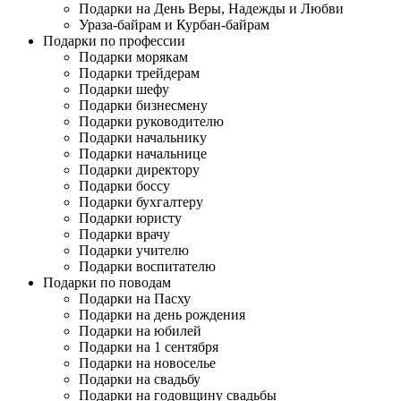
Подарки на День Веры, Надежды и Любви
Ураза-байрам и Курбан-байрам
Подарки по профессии
Подарки морякам
Подарки трейдерам
Подарки шефу
Подарки бизнесмену
Подарки руководителю
Подарки начальнику
Подарки начальнице
Подарки директору
Подарки боссу
Подарки бухгалтеру
Подарки юристу
Подарки врачу
Подарки учителю
Подарки воспитателю
Подарки по поводам
Подарки на Пасху
Подарки на день рождения
Подарки на юбилей
Подарки на 1 сентября
Подарки на новоселье
Подарки на свадьбу
Подарки на годовщину свадьбы