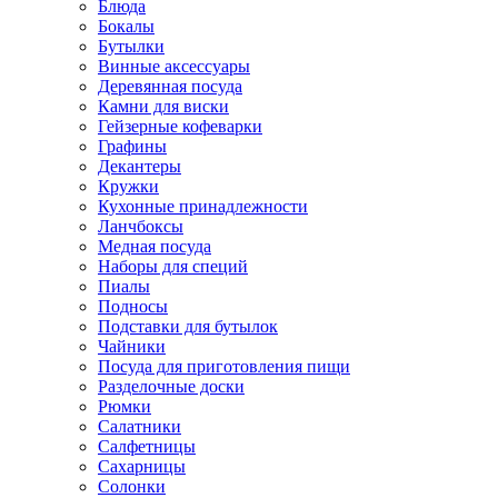
Блюда
Бокалы
Бутылки
Винные аксессуары
Деревянная посуда
Камни для виски
Гейзерные кофеварки
Графины
Декантеры
Кружки
Кухонные принадлежности
Ланчбоксы
Медная посуда
Наборы для специй
Пиалы
Подносы
Подставки для бутылок
Чайники
Посуда для приготовления пищи
Разделочные доски
Рюмки
Салатники
Салфетницы
Сахарницы
Солонки