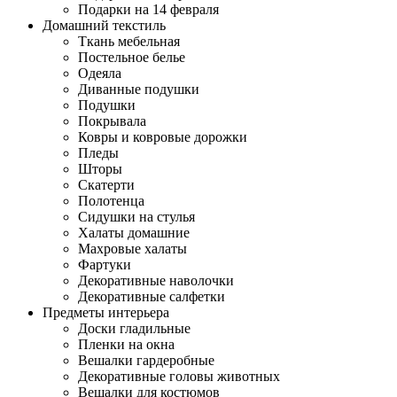
Подарки на 14 февраля
Домашний текстиль
Ткань мебельная
Постельное белье
Одеяла
Диванные подушки
Подушки
Покрывала
Ковры и ковровые дорожки
Пледы
Шторы
Скатерти
Полотенца
Сидушки на стулья
Халаты домашние
Махровые халаты
Фартуки
Декоративные наволочки
Декоративные салфетки
Предметы интерьера
Доски гладильные
Пленки на окна
Вешалки гардеробные
Декоративные головы животных
Вешалки для костюмов