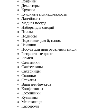
Графины
Декантеры
Кружки
Кухонные принадлежности
Ланчбоксы
Медная посуда
Наборы для специй
Пиалы
Подносы
Подставки для бутылок
Чайники
Посуда для приготовления пищи
Разделочные доски
Рюмки
Салатники
Салфетницы
Сахарницы
Солонки
Стаканы
Вазы для фруктов
Конфетницы
Кофейники
Кувшины
Менажницы
Кассероли