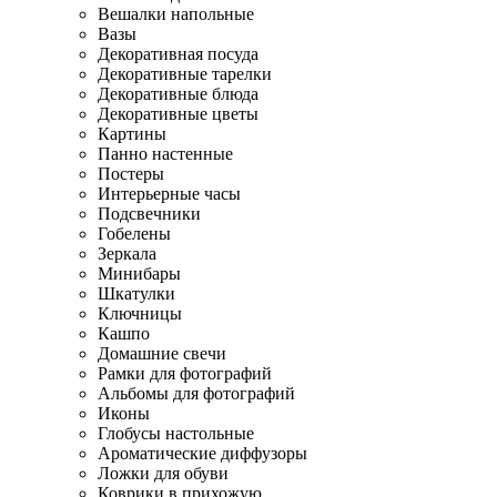
Вешалки напольные
Вазы
Декоративная посуда
Декоративные тарелки
Декоративные блюда
Декоративные цветы
Картины
Панно настенные
Постеры
Интерьерные часы
Подсвечники
Гобелены
Зеркала
Минибары
Шкатулки
Ключницы
Кашпо
Домашние свечи
Рамки для фотографий
Альбомы для фотографий
Иконы
Глобусы настольные
Ароматические диффузоры
Ложки для обуви
Коврики в прихожую