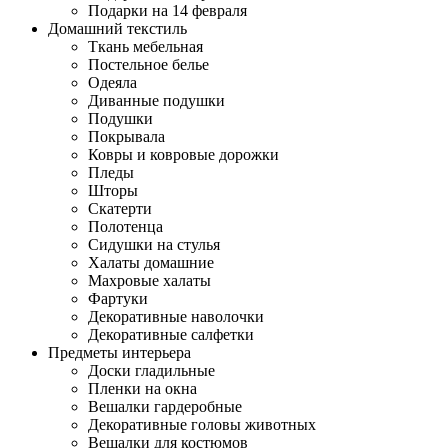
Подарки на 14 февраля
Домашний текстиль
Ткань мебельная
Постельное белье
Одеяла
Диванные подушки
Подушки
Покрывала
Ковры и ковровые дорожки
Пледы
Шторы
Скатерти
Полотенца
Сидушки на стулья
Халаты домашние
Махровые халаты
Фартуки
Декоративные наволочки
Декоративные салфетки
Предметы интерьера
Доски гладильные
Пленки на окна
Вешалки гардеробные
Декоративные головы животных
Вешалки для костюмов