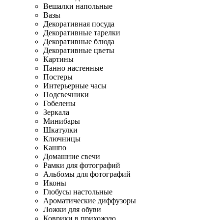
Вешалки напольные
Вазы
Декоративная посуда
Декоративные тарелки
Декоративные блюда
Декоративные цветы
Картины
Панно настенные
Постеры
Интерьерные часы
Подсвечники
Гобелены
Зеркала
Минибары
Шкатулки
Ключницы
Кашпо
Домашние свечи
Рамки для фотографий
Альбомы для фотографий
Иконы
Глобусы настольные
Ароматические диффузоры
Ложки для обуви
Коврики в прихожую