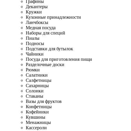
Графины
Декантеры
Кружки
Кухонные принадлежности
Ланчбоксы
Медная посуда
Наборы для специй
Пиалы
Подносы
Подставки для бутылок
Чайники
Посуда для приготовления пищи
Разделочные доски
Рюмки
Салатники
Салфетницы
Сахарницы
Солонки
Стаканы
Вазы для фруктов
Конфетницы
Кофейники
Кувшины
Менажницы
Кассероли