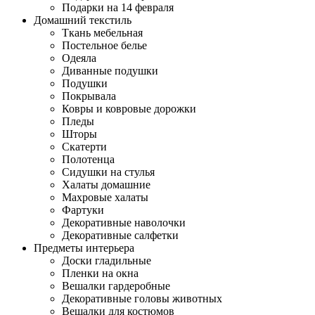
Подарки на 14 февраля
Домашний текстиль
Ткань мебельная
Постельное белье
Одеяла
Диванные подушки
Подушки
Покрывала
Ковры и ковровые дорожки
Пледы
Шторы
Скатерти
Полотенца
Сидушки на стулья
Халаты домашние
Махровые халаты
Фартуки
Декоративные наволочки
Декоративные салфетки
Предметы интерьера
Доски гладильные
Пленки на окна
Вешалки гардеробные
Декоративные головы животных
Вешалки для костюмов