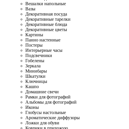
Вешалки напольные
Вазы
Декоративная посуда
Декоративные тарелки
Декоративные блюда
Декоративные цветы
Картины
Панно настенные
Постеры
Интерьерные часы
Подсвечники
Гобелены
Зеркала
Минибары
Шкатулки
Ключницы
Кашпо
Домашние свечи
Рамки для фотографий
Альбомы для фотографий
Иконы
Глобусы настольные
Ароматические диффузоры
Ложки для обуви
Коврики в прихожую