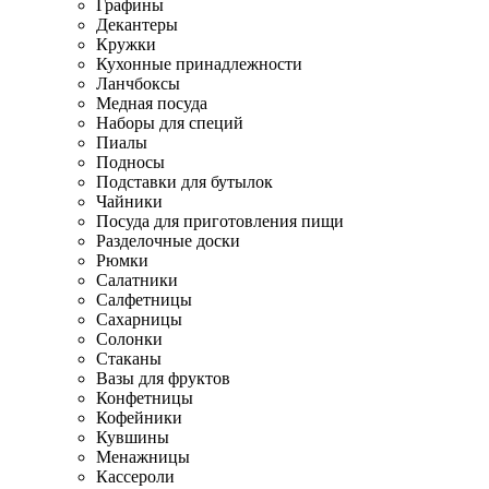
Графины
Декантеры
Кружки
Кухонные принадлежности
Ланчбоксы
Медная посуда
Наборы для специй
Пиалы
Подносы
Подставки для бутылок
Чайники
Посуда для приготовления пищи
Разделочные доски
Рюмки
Салатники
Салфетницы
Сахарницы
Солонки
Стаканы
Вазы для фруктов
Конфетницы
Кофейники
Кувшины
Менажницы
Кассероли