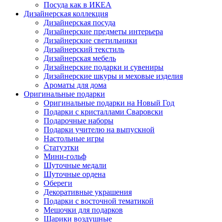
Посуда как в ИКЕА
Дизайнерская коллекция
Дизайнерская посуда
Дизайнерские предметы интерьера
Дизайнерские светильники
Дизайнерский текстиль
Дизайнерская мебель
Дизайнерские подарки и сувениры
Дизайнерские шкуры и меховые изделия
Ароматы для дома
Оригинальные подарки
Оригинальные подарки на Новый Год
Подарки с кристаллами Сваровски
Подарочные наборы
Подарки учителю на выпускной
Настольные игры
Статуэтки
Мини-гольф
Шуточные медали
Шуточные ордена
Обереги
Декоративные украшения
Подарки с восточной тематикой
Мешочки для подарков
Шарики воздушные