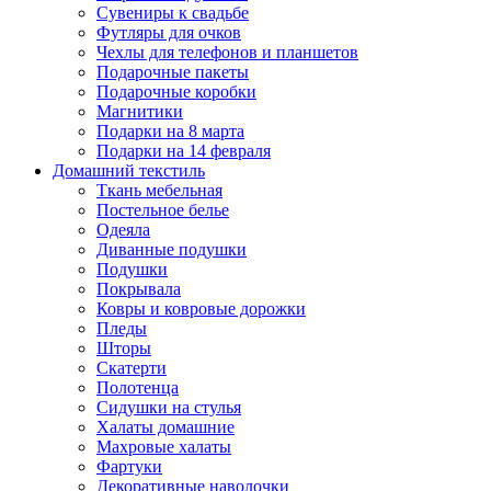
Сувениры к свадьбе
Футляры для очков
Чехлы для телефонов и планшетов
Подарочные пакеты
Подарочные коробки
Магнитики
Подарки на 8 марта
Подарки на 14 февраля
Домашний текстиль
Ткань мебельная
Постельное белье
Одеяла
Диванные подушки
Подушки
Покрывала
Ковры и ковровые дорожки
Пледы
Шторы
Скатерти
Полотенца
Сидушки на стулья
Халаты домашние
Махровые халаты
Фартуки
Декоративные наволочки