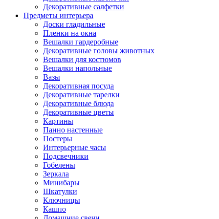
Декоративные салфетки
Предметы интерьера
Доски гладильные
Пленки на окна
Вешалки гардеробные
Декоративные головы животных
Вешалки для костюмов
Вешалки напольные
Вазы
Декоративная посуда
Декоративные тарелки
Декоративные блюда
Декоративные цветы
Картины
Панно настенные
Постеры
Интерьерные часы
Подсвечники
Гобелены
Зеркала
Минибары
Шкатулки
Ключницы
Кашпо
Домашние свечи