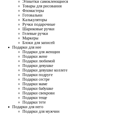
Этикетки самоклеющиеся
Товары для рисования
Фломастеры
Готовальни
Калькуляторы
Ручки подарочные
Шариковые ручки
Гелевые ручки
Маркеры
Блоки для записей
Подарки для нее
Подарки для женщин
Подарки жене
Подарки любимой
Подарки девушке
Подарки девушке коллеге
Подарки подруге
Подарки сестре
Подарки маме
Подарки бабушке
Подарки свекрови
Подарки теще
Подарки тете
Подарки для него
Подарки для мужчин