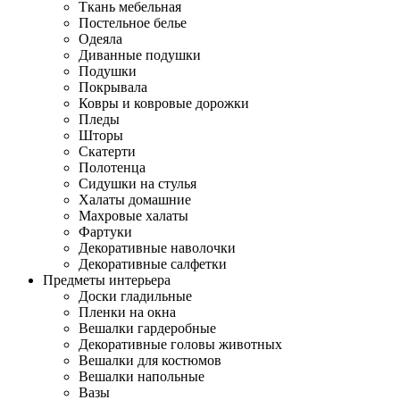
Ткань мебельная
Постельное белье
Одеяла
Диванные подушки
Подушки
Покрывала
Ковры и ковровые дорожки
Пледы
Шторы
Скатерти
Полотенца
Сидушки на стулья
Халаты домашние
Махровые халаты
Фартуки
Декоративные наволочки
Декоративные салфетки
Предметы интерьера
Доски гладильные
Пленки на окна
Вешалки гардеробные
Декоративные головы животных
Вешалки для костюмов
Вешалки напольные
Вазы