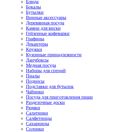
Блюда
Бокалы
Бутылки
Винные аксессуары
Деревянная посуда
Камни для виски
Гейзерные кофеварки
Графины
Декантеры
Кружки
Кухонные принадлежности
Ланчбоксы
Медная посуда
Наборы для специй
Пиалы
Подносы
Подставки для бутылок
Чайники
Посуда для приготовления пищи
Разделочные доски
Рюмки
Салатники
Салфетницы
Сахарницы
Солонки