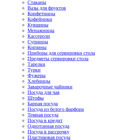
Стаканы
Вазы для фруктов
Конфетницы
Кофейники
Кувшины
Менажницы
Кассероли
Супницы
Корзины
Приборы для сервировки стола
Предметы сервировки стола
Тарелки
Турки
Фужеры
Хлебницы
Заварочные чайники
Посуда для чая
Штофы
Барная посуда
Посуда из белого фарфора
Темная посуда
Посуда в кредит
Однотонная посуда
Посуда в рассрочку
Пластиковая посуда