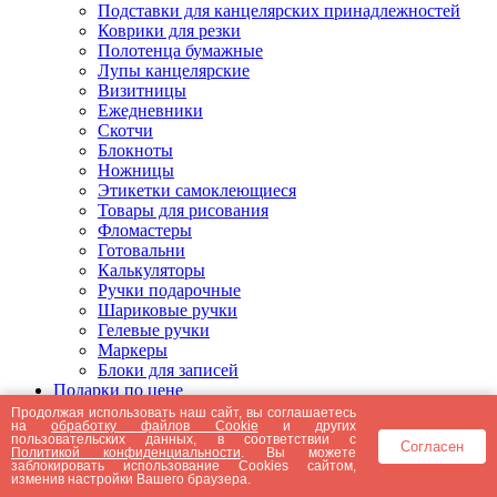
Подставки для канцелярских принадлежностей
Коврики для резки
Полотенца бумажные
Лупы канцелярские
Визитницы
Ежедневники
Скотчи
Блокноты
Ножницы
Этикетки самоклеющиеся
Товары для рисования
Фломастеры
Готовальни
Калькуляторы
Ручки подарочные
Шариковые ручки
Гелевые ручки
Маркеры
Блоки для записей
Подарки по цене
Подарки от 5000 рублей
Продолжая использовать наш сайт, вы соглашаетесь
на
обработку файлов Cookie
и других
Подарки до 5000 рублей
пользовательских данных, в соответствии с
Согласен
Подарки до 3000 рублей
Политикой конфиденциальности
. Вы можете
заблокировать использование Cookies сайтом,
Подарки до 2000 рублей
изменив настройки Вашего браузера.
Подарки до 1000 рублей