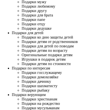
Подарки мужу
Подарки любимому
Подарки другу
Подарки для брата
Подарки папе
Подарки отцу
Подарки дедушке
Подарки для детей
Подарки ко дню защиты детей
Подарки детям от родственников
Подарки для детей по поводам
Подарки детям по возрасту
Оригинальные подарки детям
Игрушки в подарок детям
Подарки детям по стоимости
Подарки по интересам
Подарки госслужащему
Подарки домохозяйке
Подарки дачнику
Подарки шахматисту
Подарки рыбаку
Подарки верующим
Подарки христианам
Подарки на рождество
Подарки мусульманам