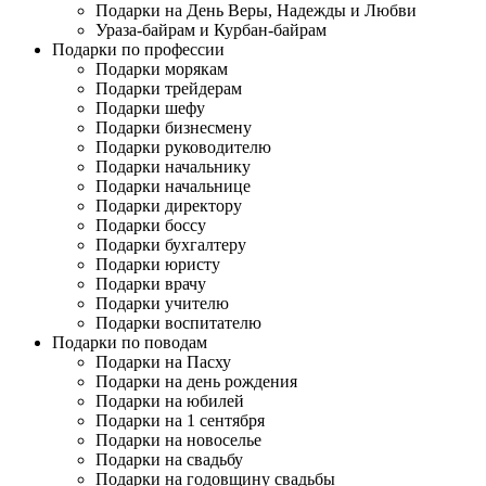
Подарки на День Веры, Надежды и Любви
Ураза-байрам и Курбан-байрам
Подарки по профессии
Подарки морякам
Подарки трейдерам
Подарки шефу
Подарки бизнесмену
Подарки руководителю
Подарки начальнику
Подарки начальнице
Подарки директору
Подарки боссу
Подарки бухгалтеру
Подарки юристу
Подарки врачу
Подарки учителю
Подарки воспитателю
Подарки по поводам
Подарки на Пасху
Подарки на день рождения
Подарки на юбилей
Подарки на 1 сентября
Подарки на новоселье
Подарки на свадьбу
Подарки на годовщину свадьбы