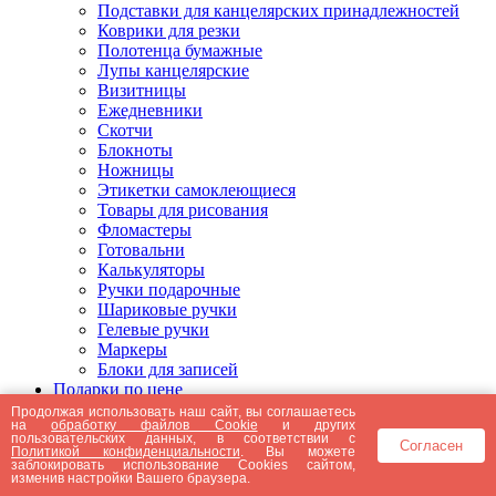
Подставки для канцелярских принадлежностей
Коврики для резки
Полотенца бумажные
Лупы канцелярские
Визитницы
Ежедневники
Скотчи
Блокноты
Ножницы
Этикетки самоклеющиеся
Товары для рисования
Фломастеры
Готовальни
Калькуляторы
Ручки подарочные
Шариковые ручки
Гелевые ручки
Маркеры
Блоки для записей
Подарки по цене
Подарки от 5000 рублей
Продолжая использовать наш сайт, вы соглашаетесь
на
обработку файлов Cookie
и других
Подарки до 5000 рублей
пользовательских данных, в соответствии с
Согласен
Подарки до 3000 рублей
Политикой конфиденциальности
. Вы можете
заблокировать использование Cookies сайтом,
Подарки до 2000 рублей
изменив настройки Вашего браузера.
Подарки до 1000 рублей