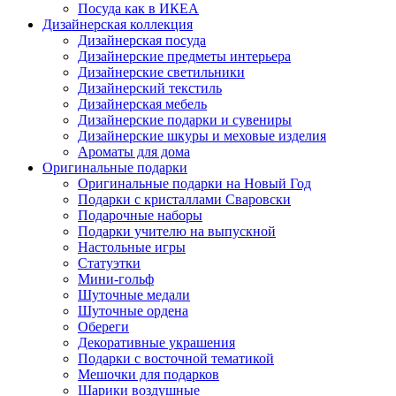
Посуда как в ИКЕА
Дизайнерская коллекция
Дизайнерская посуда
Дизайнерские предметы интерьера
Дизайнерские светильники
Дизайнерский текстиль
Дизайнерская мебель
Дизайнерские подарки и сувениры
Дизайнерские шкуры и меховые изделия
Ароматы для дома
Оригинальные подарки
Оригинальные подарки на Новый Год
Подарки с кристаллами Сваровски
Подарочные наборы
Подарки учителю на выпускной
Настольные игры
Статуэтки
Мини-гольф
Шуточные медали
Шуточные ордена
Обереги
Декоративные украшения
Подарки с восточной тематикой
Мешочки для подарков
Шарики воздушные