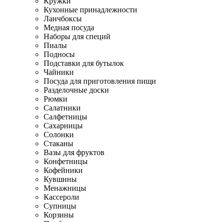
Кружки
Кухонные принадлежности
Ланчбоксы
Медная посуда
Наборы для специй
Пиалы
Подносы
Подставки для бутылок
Чайники
Посуда для приготовления пищи
Разделочные доски
Рюмки
Салатники
Салфетницы
Сахарницы
Солонки
Стаканы
Вазы для фруктов
Конфетницы
Кофейники
Кувшины
Менажницы
Кассероли
Супницы
Корзины