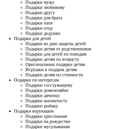
Подарки мужу
Подарки любимому
Подарки другу
Подарки для брата
Подарки папе
Подарки отцу
Подарки дедушке
Подарки для детей
Подарки ко дню защиты детей
Подарки детям от родственников
Подарки для детей по поводам
Подарки детям по возрасту
Оригинальные подарки детям
Игрушки в подарок детям
Подарки детям по стоимости
Подарки по интересам
Подарки госслужащему
Подарки домохозяйке
Подарки дачнику
Подарки шахматисту
Подарки рыбаку
Подарки верующим
Подарки христианам
Подарки на рождество
Подарки мусульманам