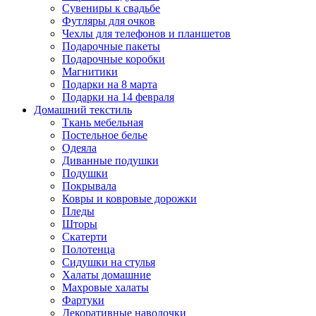
Сувениры к свадьбе
Футляры для очков
Чехлы для телефонов и планшетов
Подарочные пакеты
Подарочные коробки
Магнитики
Подарки на 8 марта
Подарки на 14 февраля
Домашний текстиль
Ткань мебельная
Постельное белье
Одеяла
Диванные подушки
Подушки
Покрывала
Ковры и ковровые дорожки
Пледы
Шторы
Скатерти
Полотенца
Сидушки на стулья
Халаты домашние
Махровые халаты
Фартуки
Декоративные наволочки