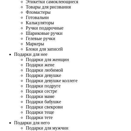
Этикетки самоклеющиеся
Товары для рисования
Фломастеры
Готовальни
Калькуляторы
Ручки подарочные
Шариковые ручки
Гелевые ручки
Маркеры
Блоки для записей
Подарки для нее
Подарки для женщин
Подарки жене
Подарки любимой
Подарки девушке
Подарки девушке коллеге
Подарки подруге
Подарки сестре
Подарки маме
Подарки бабушке
Подарки свекрови
Подарки теще
Подарки тете
Подарки для него
Подарки для мужчин