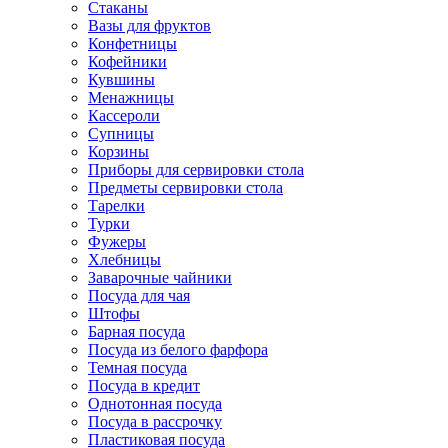
Стаканы
Вазы для фруктов
Конфетницы
Кофейники
Кувшины
Менажницы
Кассероли
Супницы
Корзины
Приборы для сервировки стола
Предметы сервировки стола
Тарелки
Турки
Фужеры
Хлебницы
Заварочные чайники
Посуда для чая
Штофы
Барная посуда
Посуда из белого фарфора
Темная посуда
Посуда в кредит
Однотонная посуда
Посуда в рассрочку
Пластиковая посуда