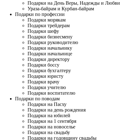
Подарки на День Веры, Надежды и Любви
Ураза-байрам и Курбан-байрам
Подарки по профессии
Подарки морякам
Подарки трейдерам
Подарки шефу
Подарки бизнесмену
Подарки руководителю
Подарки начальнику
Подарки начальнице
Подарки директору
Подарки боссу
Подарки бухгалтеру
Подарки юристу
Подарки врачу
Подарки учителю
Подарки воспитателю
Подарки по поводам
Подарки на Пасху
Подарки на день рождения
Подарки на юбилей
Подарки на 1 сентября
Подарки на новоселье
Подарки на свадьбу
Подарки на годовщину свадьбы