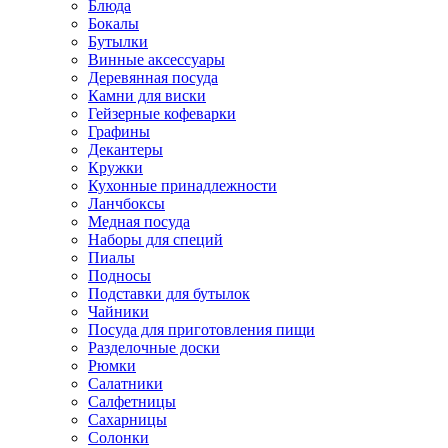
Блюда
Бокалы
Бутылки
Винные аксессуары
Деревянная посуда
Камни для виски
Гейзерные кофеварки
Графины
Декантеры
Кружки
Кухонные принадлежности
Ланчбоксы
Медная посуда
Наборы для специй
Пиалы
Подносы
Подставки для бутылок
Чайники
Посуда для приготовления пищи
Разделочные доски
Рюмки
Салатники
Салфетницы
Сахарницы
Солонки