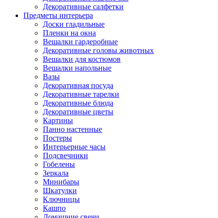
Декоративные салфетки
Предметы интерьера
Доски гладильные
Пленки на окна
Вешалки гардеробные
Декоративные головы животных
Вешалки для костюмов
Вешалки напольные
Вазы
Декоративная посуда
Декоративные тарелки
Декоративные блюда
Декоративные цветы
Картины
Панно настенные
Постеры
Интерьерные часы
Подсвечники
Гобелены
Зеркала
Минибары
Шкатулки
Ключницы
Кашпо
Домашние свечи