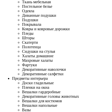
Ткань мебельная
Постельное белье
Одеяла
Диванные подушки
Подушки
Покрывала
Ковры и ковровые дорожки
Пледы
Шторы
Скатерти
Полотенца
Сидушки на стулья
Халаты домашние
Махровые халаты
Фартуки
Декоративные наволочки
Декоративные салфетки
Предметы интерьера
Доски гладильные
Пленки на окна
Вешалки гардеробные
Декоративные головы животных
Вешалки для костюмов
Вешалки напольные
Вазы