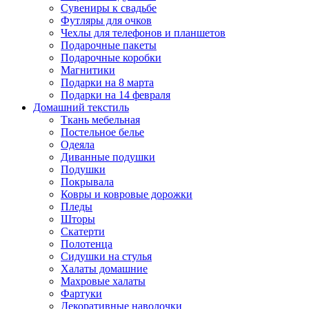
Сувениры к свадьбе
Футляры для очков
Чехлы для телефонов и планшетов
Подарочные пакеты
Подарочные коробки
Магнитики
Подарки на 8 марта
Подарки на 14 февраля
Домашний текстиль
Ткань мебельная
Постельное белье
Одеяла
Диванные подушки
Подушки
Покрывала
Ковры и ковровые дорожки
Пледы
Шторы
Скатерти
Полотенца
Сидушки на стулья
Халаты домашние
Махровые халаты
Фартуки
Декоративные наволочки