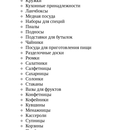
Кружки
Кухонные принадлежности
Ланчбоксы
Медная посуда
Наборы для специй
Пиалы
Подносы
Подставки для бутылок
Чайники
Посуда для приготовления пищи
Разделочные доски
Рюмки
Салатники
Салфетницы
Сахарницы
Солонки
Стаканы
Вазы для фруктов
Конфетницы
Кофейники
Кувшины
Менажницы
Кассероли
Супницы
Корзины