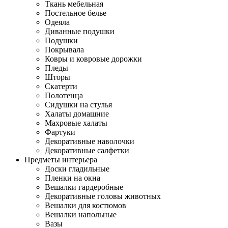
Ткань мебельная
Постельное белье
Одеяла
Диванные подушки
Подушки
Покрывала
Ковры и ковровые дорожки
Пледы
Шторы
Скатерти
Полотенца
Сидушки на стулья
Халаты домашние
Махровые халаты
Фартуки
Декоративные наволочки
Декоративные салфетки
Предметы интерьера
Доски гладильные
Пленки на окна
Вешалки гардеробные
Декоративные головы животных
Вешалки для костюмов
Вешалки напольные
Вазы