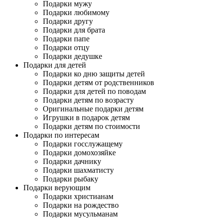
Подарки мужу
Подарки любимому
Подарки другу
Подарки для брата
Подарки папе
Подарки отцу
Подарки дедушке
Подарки для детей
Подарки ко дню защиты детей
Подарки детям от родственников
Подарки для детей по поводам
Подарки детям по возрасту
Оригинальные подарки детям
Игрушки в подарок детям
Подарки детям по стоимости
Подарки по интересам
Подарки госслужащему
Подарки домохозяйке
Подарки дачнику
Подарки шахматисту
Подарки рыбаку
Подарки верующим
Подарки христианам
Подарки на рождество
Подарки мусульманам