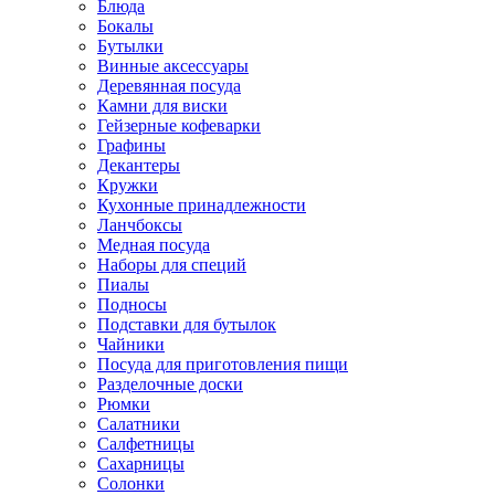
Блюда
Бокалы
Бутылки
Винные аксессуары
Деревянная посуда
Камни для виски
Гейзерные кофеварки
Графины
Декантеры
Кружки
Кухонные принадлежности
Ланчбоксы
Медная посуда
Наборы для специй
Пиалы
Подносы
Подставки для бутылок
Чайники
Посуда для приготовления пищи
Разделочные доски
Рюмки
Салатники
Салфетницы
Сахарницы
Солонки