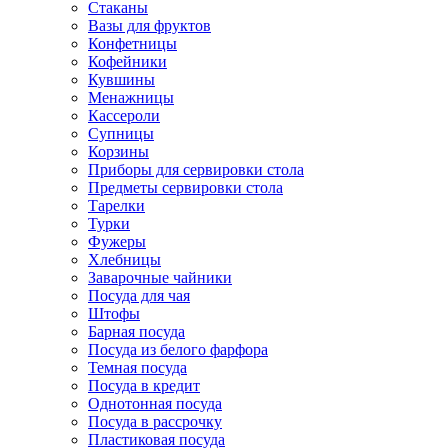
Стаканы
Вазы для фруктов
Конфетницы
Кофейники
Кувшины
Менажницы
Кассероли
Супницы
Корзины
Приборы для сервировки стола
Предметы сервировки стола
Тарелки
Турки
Фужеры
Хлебницы
Заварочные чайники
Посуда для чая
Штофы
Барная посуда
Посуда из белого фарфора
Темная посуда
Посуда в кредит
Однотонная посуда
Посуда в рассрочку
Пластиковая посуда