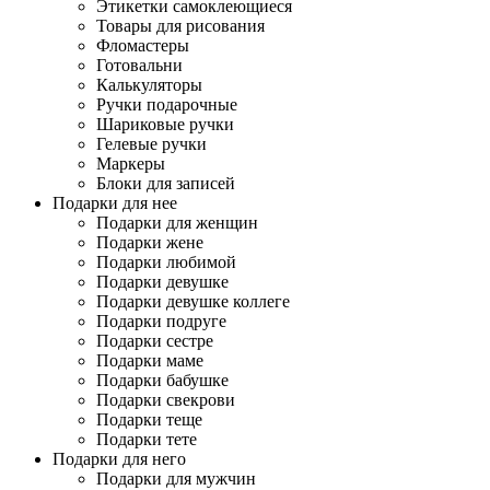
Этикетки самоклеющиеся
Товары для рисования
Фломастеры
Готовальни
Калькуляторы
Ручки подарочные
Шариковые ручки
Гелевые ручки
Маркеры
Блоки для записей
Подарки для нее
Подарки для женщин
Подарки жене
Подарки любимой
Подарки девушке
Подарки девушке коллеге
Подарки подруге
Подарки сестре
Подарки маме
Подарки бабушке
Подарки свекрови
Подарки теще
Подарки тете
Подарки для него
Подарки для мужчин