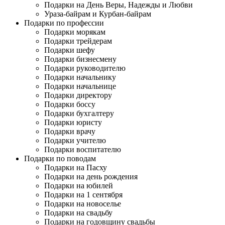
Подарки на День Веры, Надежды и Любви
Ураза-байрам и Курбан-байрам
Подарки по профессии
Подарки морякам
Подарки трейдерам
Подарки шефу
Подарки бизнесмену
Подарки руководителю
Подарки начальнику
Подарки начальнице
Подарки директору
Подарки боссу
Подарки бухгалтеру
Подарки юристу
Подарки врачу
Подарки учителю
Подарки воспитателю
Подарки по поводам
Подарки на Пасху
Подарки на день рождения
Подарки на юбилей
Подарки на 1 сентября
Подарки на новоселье
Подарки на свадьбу
Подарки на годовщину свадьбы