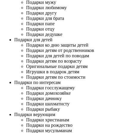
Подарки мужу
Подарки любимому
Подарки другу
Подарки для брата
Подарки папе
Подарки отцу
Подарки дедушке
Подарки для детей
Подарки ко дню защиты детей
Подарки детям от родственников
Подарки для детей по поводам
Подарки детям по возрасту
Оригинальные подарки детям
Игрушки в подарок детям
Подарки детям по стоимости
Подарки по интересам
Подарки госслужащему
Подарки домохозяйке
Подарки дачнику
Подарки шахматисту
Подарки рыбаку
Подарки верующим
Подарки христианам
Подарки на рождество
Подарки мусульманам