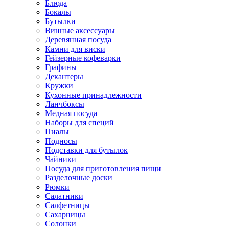
Блюда
Бокалы
Бутылки
Винные аксессуары
Деревянная посуда
Камни для виски
Гейзерные кофеварки
Графины
Декантеры
Кружки
Кухонные принадлежности
Ланчбоксы
Медная посуда
Наборы для специй
Пиалы
Подносы
Подставки для бутылок
Чайники
Посуда для приготовления пищи
Разделочные доски
Рюмки
Салатники
Салфетницы
Сахарницы
Солонки