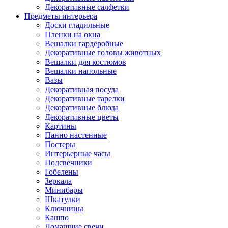
Декоративные салфетки
Предметы интерьера
Доски гладильные
Пленки на окна
Вешалки гардеробные
Декоративные головы животных
Вешалки для костюмов
Вешалки напольные
Вазы
Декоративная посуда
Декоративные тарелки
Декоративные блюда
Декоративные цветы
Картины
Панно настенные
Постеры
Интерьерные часы
Подсвечники
Гобелены
Зеркала
Минибары
Шкатулки
Ключницы
Кашпо
Домашние свечи