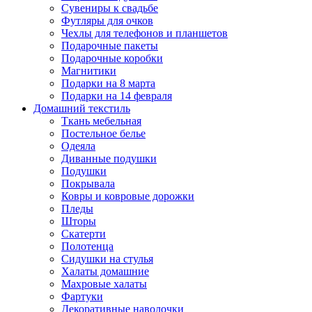
Сувениры к свадьбе
Футляры для очков
Чехлы для телефонов и планшетов
Подарочные пакеты
Подарочные коробки
Магнитики
Подарки на 8 марта
Подарки на 14 февраля
Домашний текстиль
Ткань мебельная
Постельное белье
Одеяла
Диванные подушки
Подушки
Покрывала
Ковры и ковровые дорожки
Пледы
Шторы
Скатерти
Полотенца
Сидушки на стулья
Халаты домашние
Махровые халаты
Фартуки
Декоративные наволочки