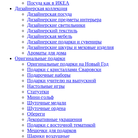
Посуда как в ИКЕА
Дизайнерская коллекция
Дизайнерская посуда
Дизайнерские предметы интерьера
Дизайнерские светильники
Дизайнерский текстиль
Дизайнерская мебель
Дизайнерские подарки и сувениры
Дизайнерские шкуры и меховые изделия
Ароматы для дома
Оригинальные подарки
Оригинальные подарки на Новый Год
Подарки с кристаллами Сваровски
Подарочные наборы
Подарки учителю на выпускной
Настольные игры
Статуэтки
Мини-гольф
Шуточные медали
Шуточные ордена
Обереги
Декоративные украшения
Подарки с восточной тематикой
Мешочки для подарков
Шарики воздушные