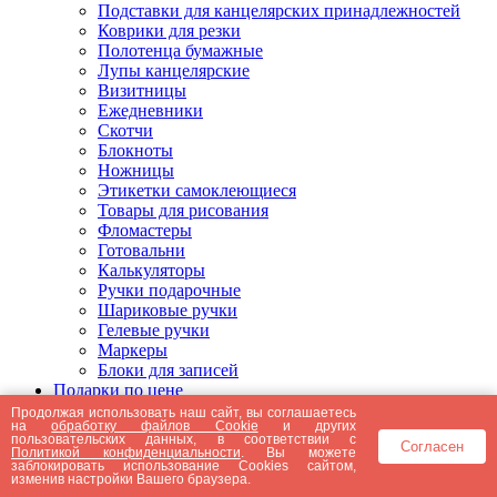
Подставки для канцелярских принадлежностей
Коврики для резки
Полотенца бумажные
Лупы канцелярские
Визитницы
Ежедневники
Скотчи
Блокноты
Ножницы
Этикетки самоклеющиеся
Товары для рисования
Фломастеры
Готовальни
Калькуляторы
Ручки подарочные
Шариковые ручки
Гелевые ручки
Маркеры
Блоки для записей
Подарки по цене
Подарки от 5000 рублей
Продолжая использовать наш сайт, вы соглашаетесь
на
обработку файлов Cookie
и других
Подарки до 5000 рублей
пользовательских данных, в соответствии с
Согласен
Подарки до 3000 рублей
Политикой конфиденциальности
. Вы можете
заблокировать использование Cookies сайтом,
Подарки до 2000 рублей
изменив настройки Вашего браузера.
Подарки до 1000 рублей