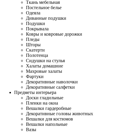
Ткань мебельная
Постельное белье
Одеяла
Диванные подушки
Подушки
Покрывала
Ковры и ковровые дорожки
Пледы
Шторы
Скатерти
Полотенца
Сидушки на стулья
Халаты домашние
Махровые халаты
Фартуки
Декоративные наволочки
Декоративные салфетки
Предметы интерьера
Доски гладильные
Пленки на окна
Вешалки гардеробные
Декоративные головы животных
Вешалки для костюмов
Вешалки напольные
Вазы