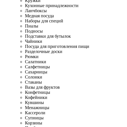
Кружки
Кухонные принадлежности
Ланчбоксы
Медная посуда
Наборы для специй
Пиалы
Подносы
Подставки для бутылок
Чайники
Посуда для приготовления пищи
Разделочные доски
Рюмки
Салатники
Салфетницы
Сахарницы
Солонки
Стаканы
Вазы для фруктов
Конфетницы
Кофейники
Кувшины
Менажницы
Кассероли
Супницы
Корзины