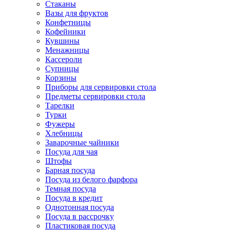
Стаканы
Вазы для фруктов
Конфетницы
Кофейники
Кувшины
Менажницы
Кассероли
Супницы
Корзины
Приборы для сервировки стола
Предметы сервировки стола
Тарелки
Турки
Фужеры
Хлебницы
Заварочные чайники
Посуда для чая
Штофы
Барная посуда
Посуда из белого фарфора
Темная посуда
Посуда в кредит
Однотонная посуда
Посуда в рассрочку
Пластиковая посуда