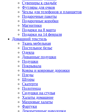
Сувениры к свадьбе
Футляры для очков
Чехлы для телефонов и планшетов
Подарочные пакеты
Подарочные коробки
Магнитики
Подарки на 8 марта
Подарки на 14 февраля
Домашний текстиль
Ткань мебельная
Постельное белье
Одеяла
Диванные подушки
Подушки
Покрывала
Ковры и ковровые дорожки
Пледы
Шторы
Скатерти
Полотенца
Сидушки на стулья
Халаты домашние
Махровые халаты
Фартуки
Декоративные наволочки