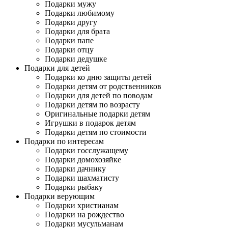
Подарки мужу
Подарки любимому
Подарки другу
Подарки для брата
Подарки папе
Подарки отцу
Подарки дедушке
Подарки для детей
Подарки ко дню защиты детей
Подарки детям от родственников
Подарки для детей по поводам
Подарки детям по возрасту
Оригинальные подарки детям
Игрушки в подарок детям
Подарки детям по стоимости
Подарки по интересам
Подарки госслужащему
Подарки домохозяйке
Подарки дачнику
Подарки шахматисту
Подарки рыбаку
Подарки верующим
Подарки христианам
Подарки на рождество
Подарки мусульманам