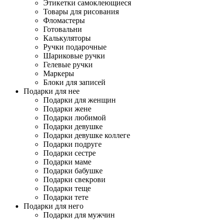
Этикетки самоклеющиеся
Товары для рисования
Фломастеры
Готовальни
Калькуляторы
Ручки подарочные
Шариковые ручки
Гелевые ручки
Маркеры
Блоки для записей
Подарки для нее
Подарки для женщин
Подарки жене
Подарки любимой
Подарки девушке
Подарки девушке коллеге
Подарки подруге
Подарки сестре
Подарки маме
Подарки бабушке
Подарки свекрови
Подарки теще
Подарки тете
Подарки для него
Подарки для мужчин