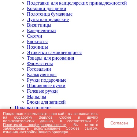
Подставки для канцелярских принадлежностей
Коврики для резки
Полотенца бумажные
Лупы канцелярские
Визитницы
Ежедневники
Скотчи
Блокноты
Ножницы
Этикетки самоклеющиеся
Товары для рисования
Фломастеры
Готовальни
Калькуляторы
Ручки подарочные
Шариковые ручки
Гелевые ручки
Маркеры
Блоки для записей
Подарки по цене
Подарки от 5000 рублей
Продолжая использовать наш сайт, вы соглашаетесь
на
обработку файлов Cookie
и других
Подарки до 5000 рублей
пользовательских данных, в соответствии с
Согласен
Подарки до 3000 рублей
Политикой конфиденциальности
. Вы можете
заблокировать использование Cookies сайтом,
Подарки до 2000 рублей
изменив настройки Вашего браузера.
Подарки до 1000 рублей