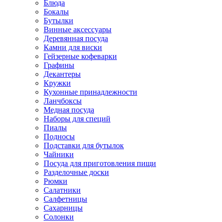
Блюда
Бокалы
Бутылки
Винные аксессуары
Деревянная посуда
Камни для виски
Гейзерные кофеварки
Графины
Декантеры
Кружки
Кухонные принадлежности
Ланчбоксы
Медная посуда
Наборы для специй
Пиалы
Подносы
Подставки для бутылок
Чайники
Посуда для приготовления пищи
Разделочные доски
Рюмки
Салатники
Салфетницы
Сахарницы
Солонки