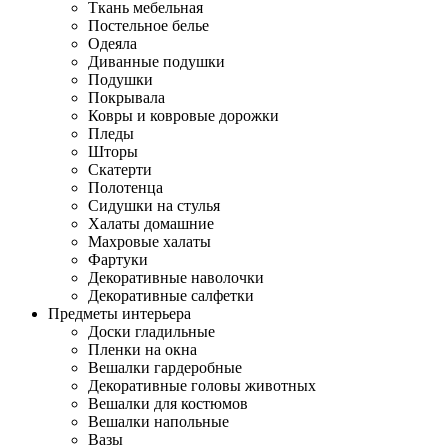
Ткань мебельная
Постельное белье
Одеяла
Диванные подушки
Подушки
Покрывала
Ковры и ковровые дорожки
Пледы
Шторы
Скатерти
Полотенца
Сидушки на стулья
Халаты домашние
Махровые халаты
Фартуки
Декоративные наволочки
Декоративные салфетки
Предметы интерьера
Доски гладильные
Пленки на окна
Вешалки гардеробные
Декоративные головы животных
Вешалки для костюмов
Вешалки напольные
Вазы