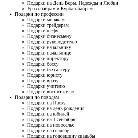
Подарки на День Веры, Надежды и Любви
Ураза-байрам и Курбан-байрам
Подарки по профессии
Подарки морякам
Подарки трейдерам
Подарки шефу
Подарки бизнесмену
Подарки руководителю
Подарки начальнику
Подарки начальнице
Подарки директору
Подарки боссу
Подарки бухгалтеру
Подарки юристу
Подарки врачу
Подарки учителю
Подарки воспитателю
Подарки по поводам
Подарки на Пасху
Подарки на день рождения
Подарки на юбилей
Подарки на 1 сентября
Подарки на новоселье
Подарки на свадьбу
Подарки на годовщину свадьбы