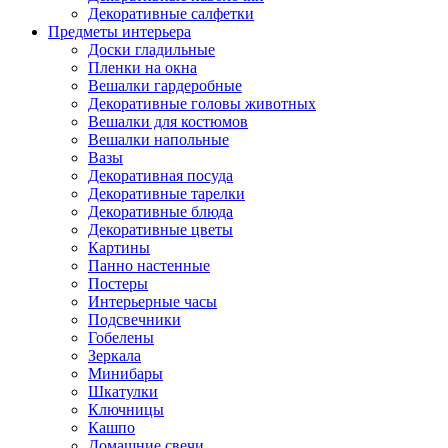
Декоративные салфетки
Предметы интерьера
Доски гладильные
Пленки на окна
Вешалки гардеробные
Декоративные головы животных
Вешалки для костюмов
Вешалки напольные
Вазы
Декоративная посуда
Декоративные тарелки
Декоративные блюда
Декоративные цветы
Картины
Панно настенные
Постеры
Интерьерные часы
Подсвечники
Гобелены
Зеркала
Минибары
Шкатулки
Ключницы
Кашпо
Домашние свечи