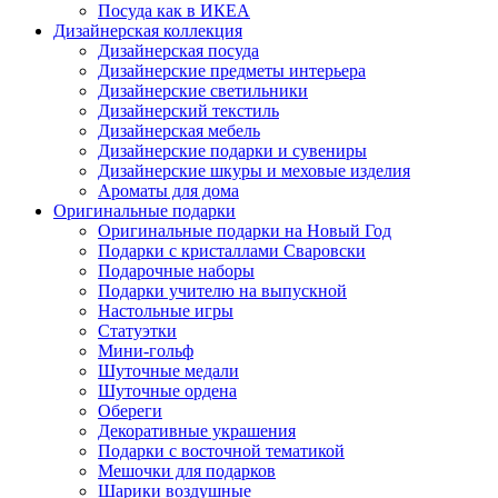
Посуда как в ИКЕА
Дизайнерская коллекция
Дизайнерская посуда
Дизайнерские предметы интерьера
Дизайнерские светильники
Дизайнерский текстиль
Дизайнерская мебель
Дизайнерские подарки и сувениры
Дизайнерские шкуры и меховые изделия
Ароматы для дома
Оригинальные подарки
Оригинальные подарки на Новый Год
Подарки с кристаллами Сваровски
Подарочные наборы
Подарки учителю на выпускной
Настольные игры
Статуэтки
Мини-гольф
Шуточные медали
Шуточные ордена
Обереги
Декоративные украшения
Подарки с восточной тематикой
Мешочки для подарков
Шарики воздушные