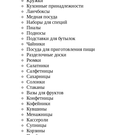
Кружки
Кухонные принадлежности
Ланчбоксы
Медная посуда
Наборы для специй
Пиалы
Подносы
Подставки для бутылок
Чайники
Посуда для приготовления пищи
Разделочные доски
Рюмки
Салатники
Салфетницы
Сахарницы
Солонки
Стаканы
Вазы для фруктов
Конфетницы
Кофейники
Кувшины
Менажницы
Кассероли
Супницы
Корзины