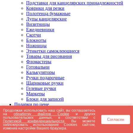
Подставки для канцелярских принадлежностей
Коврики для резки
Полотенца бумажные
Лупы канцелярские
Визитницы
Ежедневники
Скотчи
Блокноты
Ножницы
Этикетки самоклеющиеся
Товары для рисования
Фломастеры
Готовальни
Калькуляторы
Ручки подарочные
Шариковые ручки
Гелевые ручки
Маркеры
Блоки для записей
Подарки по цене
Подарки от 5000 рублей
Продолжая использовать наш сайт, вы соглашаетесь
на
обработку файлов Cookie
и других
Подарки до 5000 рублей
пользовательских данных, в соответствии с
Согласен
Подарки до 3000 рублей
Политикой конфиденциальности
. Вы можете
заблокировать использование Cookies сайтом,
Подарки до 2000 рублей
изменив настройки Вашего браузера.
Подарки до 1000 рублей