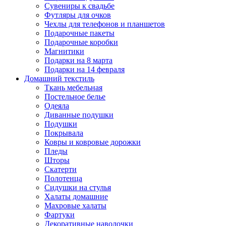
Сувениры к свадьбе
Футляры для очков
Чехлы для телефонов и планшетов
Подарочные пакеты
Подарочные коробки
Магнитики
Подарки на 8 марта
Подарки на 14 февраля
Домашний текстиль
Ткань мебельная
Постельное белье
Одеяла
Диванные подушки
Подушки
Покрывала
Ковры и ковровые дорожки
Пледы
Шторы
Скатерти
Полотенца
Сидушки на стулья
Халаты домашние
Махровые халаты
Фартуки
Декоративные наволочки