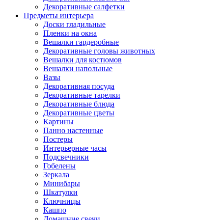
Декоративные салфетки
Предметы интерьера
Доски гладильные
Пленки на окна
Вешалки гардеробные
Декоративные головы животных
Вешалки для костюмов
Вешалки напольные
Вазы
Декоративная посуда
Декоративные тарелки
Декоративные блюда
Декоративные цветы
Картины
Панно настенные
Постеры
Интерьерные часы
Подсвечники
Гобелены
Зеркала
Минибары
Шкатулки
Ключницы
Кашпо
Домашние свечи