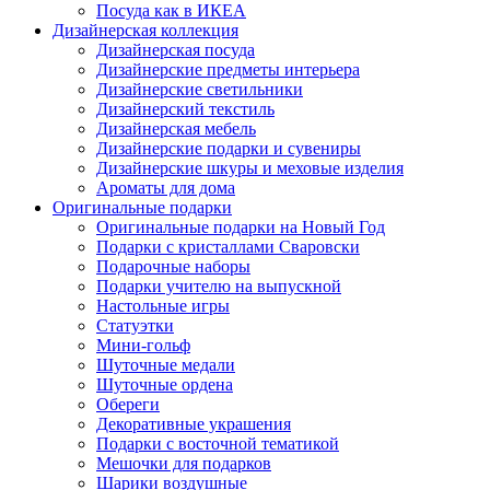
Посуда как в ИКЕА
Дизайнерская коллекция
Дизайнерская посуда
Дизайнерские предметы интерьера
Дизайнерские светильники
Дизайнерский текстиль
Дизайнерская мебель
Дизайнерские подарки и сувениры
Дизайнерские шкуры и меховые изделия
Ароматы для дома
Оригинальные подарки
Оригинальные подарки на Новый Год
Подарки с кристаллами Сваровски
Подарочные наборы
Подарки учителю на выпускной
Настольные игры
Статуэтки
Мини-гольф
Шуточные медали
Шуточные ордена
Обереги
Декоративные украшения
Подарки с восточной тематикой
Мешочки для подарков
Шарики воздушные