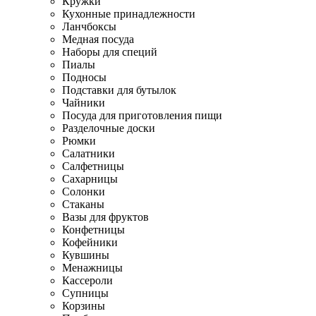
Кружки
Кухонные принадлежности
Ланчбоксы
Медная посуда
Наборы для специй
Пиалы
Подносы
Подставки для бутылок
Чайники
Посуда для приготовления пищи
Разделочные доски
Рюмки
Салатники
Салфетницы
Сахарницы
Солонки
Стаканы
Вазы для фруктов
Конфетницы
Кофейники
Кувшины
Менажницы
Кассероли
Супницы
Корзины