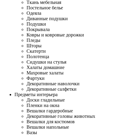
Ткань мебельная
Постельное белье
Одеяла
Диванные подушки
Подушки
Покрывала
Ковры и ковровые дорожки
Пледы
Шторы
Скатерти
Полотенца
Сидушки на стулья
Халаты домашние
Махровые халаты
Фартуки
Декоративные наволочки
Декоративные салфетки
Предметы интерьера
Доски гладильные
Пленки на окна
Вешалки гардеробные
Декоративные головы животных
Вешалки для костюмов
Вешалки напольные
Вазы