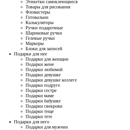
Этикетки самоклеющиеся
Товары для рисования
Фломастеры
Готовальни
Калькуляторы
Ручки подарочные
Шариковые ручки
Гелевые ручки
Маркеры
Блоки для записей
Подарки для нее
Подарки для женщин
Подарки жене
Подарки любимой
Подарки девушке
Подарки девушке коллеге
Подарки подруге
Подарки сестре
Подарки маме
Подарки бабушке
Подарки свекрови
Подарки теще
Подарки тете
Подарки для него
Подарки для мужчин