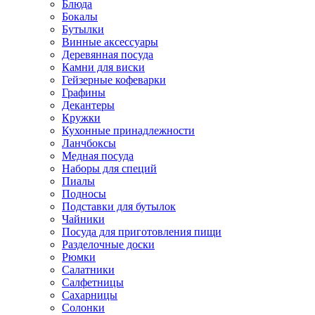
Блюда
Бокалы
Бутылки
Винные аксессуары
Деревянная посуда
Камни для виски
Гейзерные кофеварки
Графины
Декантеры
Кружки
Кухонные принадлежности
Ланчбоксы
Медная посуда
Наборы для специй
Пиалы
Подносы
Подставки для бутылок
Чайники
Посуда для приготовления пищи
Разделочные доски
Рюмки
Салатники
Салфетницы
Сахарницы
Солонки