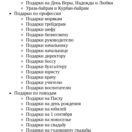
Подарки на День Веры, Надежды и Любви
Ураза-байрам и Курбан-байрам
Подарки по профессии
Подарки морякам
Подарки трейдерам
Подарки шефу
Подарки бизнесмену
Подарки руководителю
Подарки начальнику
Подарки начальнице
Подарки директору
Подарки боссу
Подарки бухгалтеру
Подарки юристу
Подарки врачу
Подарки учителю
Подарки воспитателю
Подарки по поводам
Подарки на Пасху
Подарки на день рождения
Подарки на юбилей
Подарки на 1 сентября
Подарки на новоселье
Подарки на свадьбу
Подарки на годовщину свадьбы