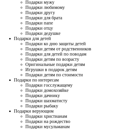
Подарки мужу
Подарки любимому
Подарки другу
Подарки для брата
Подарки папе
Подарки отцу
Подарки дедушке
Подарки для детей
Подарки ко дню защиты детей
Подарки детям от родственников
Подарки для детей по поводам
Подарки детям по возрасту
Оригинальные подарки детям
Игрушки в подарок детям
Подарки детям по стоимости
Подарки по интересам
Подарки госслужащему
Подарки домохозяйке
Подарки дачнику
Подарки шахматисту
Подарки рыбаку
Подарки верующим
Подарки христианам
Подарки на рождество
Подарки мусульманам