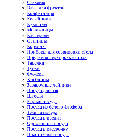
Стаканы
Вазы для фруктов
Конфетницы
Кофейники
Кувшины
Менажницы
Кассероли
Супницы
Корзины
Приборы для сервировки стола
Предметы сервировки стола
Тарелки
Турки
Фужеры
Хлебницы
Заварочные чайники
Посуда для чая
Штофы
Барная посуда
Посуда из белого фарфора
Темная посуда
Посуда в кредит
Однотонная посуда
Посуда в рассрочку
Пластиковая посуда