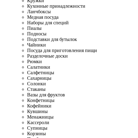
Кружки
Кухонные принадлежности
Ланчбоксы
Медная посуда
Наборы для специй
Пиалы
Подносы
Подставки для бутылок
Чайники
Посуда для приготовления пищи
Разделочные доски
Рюмки
Салатники
Салфетницы
Сахарницы
Солонки
Стаканы
Вазы для фруктов
Конфетницы
Кофейники
Кувшины
Менажницы
Кассероли
Супницы
Корзины