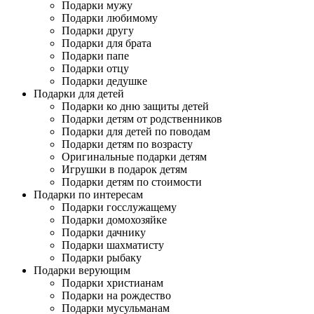
Подарки мужу
Подарки любимому
Подарки другу
Подарки для брата
Подарки папе
Подарки отцу
Подарки дедушке
Подарки для детей
Подарки ко дню защиты детей
Подарки детям от родственников
Подарки для детей по поводам
Подарки детям по возрасту
Оригинальные подарки детям
Игрушки в подарок детям
Подарки детям по стоимости
Подарки по интересам
Подарки госслужащему
Подарки домохозяйке
Подарки дачнику
Подарки шахматисту
Подарки рыбаку
Подарки верующим
Подарки христианам
Подарки на рождество
Подарки мусульманам