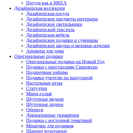
Посуда как в ИКЕА
Дизайнерская коллекция
Дизайнерская посуда
Дизайнерские предметы интерьера
Дизайнерские светильники
Дизайнерский текстиль
Дизайнерская мебель
Дизайнерские подарки и сувениры
Дизайнерские шкуры и меховые изделия
Ароматы для дома
Оригинальные подарки
Оригинальные подарки на Новый Год
Подарки с кристаллами Сваровски
Подарочные наборы
Подарки учителю на выпускной
Настольные игры
Статуэтки
Мини-гольф
Шуточные медали
Шуточные ордена
Обереги
Декоративные украшения
Подарки с восточной тематикой
Мешочки для подарков
Шарики воздушные