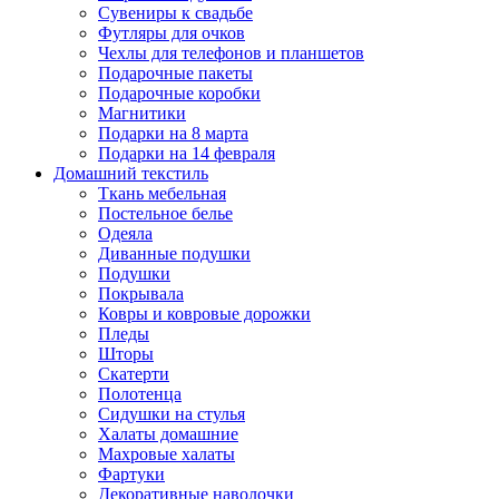
Сувениры к свадьбе
Футляры для очков
Чехлы для телефонов и планшетов
Подарочные пакеты
Подарочные коробки
Магнитики
Подарки на 8 марта
Подарки на 14 февраля
Домашний текстиль
Ткань мебельная
Постельное белье
Одеяла
Диванные подушки
Подушки
Покрывала
Ковры и ковровые дорожки
Пледы
Шторы
Скатерти
Полотенца
Сидушки на стулья
Халаты домашние
Махровые халаты
Фартуки
Декоративные наволочки