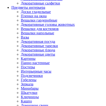
Декоративные салфетки
Предметы интерьера
Доски гладильные
Пленки на окна
Вешалки гардеробные
Декоративные головы животных
Вешалки для костюмов
Вешалки напольные
Вазы
Декоративная посуда
Декоративные тарелки
Декоративные блюда
Декоративные цветы
Картины
Панно настенные
Постеры
Интерьерные часы
Подсвечники
Гобелены
Зеркала
Минибары
Шкатулки
Ключницы
Кашпо
Домашние свечи