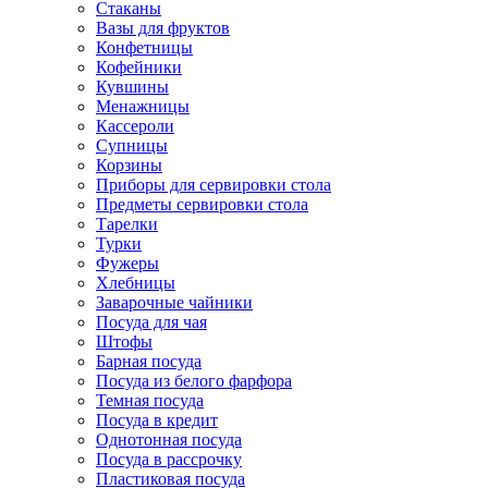
Стаканы
Вазы для фруктов
Конфетницы
Кофейники
Кувшины
Менажницы
Кассероли
Супницы
Корзины
Приборы для сервировки стола
Предметы сервировки стола
Тарелки
Турки
Фужеры
Хлебницы
Заварочные чайники
Посуда для чая
Штофы
Барная посуда
Посуда из белого фарфора
Темная посуда
Посуда в кредит
Однотонная посуда
Посуда в рассрочку
Пластиковая посуда