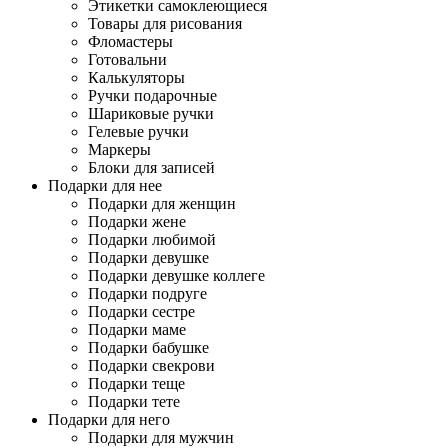
Этикетки самоклеющиеся
Товары для рисования
Фломастеры
Готовальни
Калькуляторы
Ручки подарочные
Шариковые ручки
Гелевые ручки
Маркеры
Блоки для записей
Подарки для нее
Подарки для женщин
Подарки жене
Подарки любимой
Подарки девушке
Подарки девушке коллеге
Подарки подруге
Подарки сестре
Подарки маме
Подарки бабушке
Подарки свекрови
Подарки теще
Подарки тете
Подарки для него
Подарки для мужчин