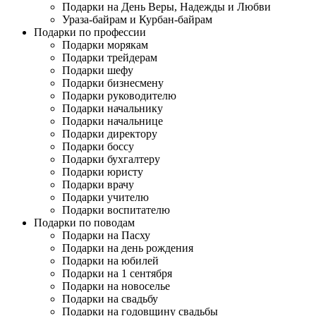
Подарки на День Веры, Надежды и Любви
Ураза-байрам и Курбан-байрам
Подарки по профессии
Подарки морякам
Подарки трейдерам
Подарки шефу
Подарки бизнесмену
Подарки руководителю
Подарки начальнику
Подарки начальнице
Подарки директору
Подарки боссу
Подарки бухгалтеру
Подарки юристу
Подарки врачу
Подарки учителю
Подарки воспитателю
Подарки по поводам
Подарки на Пасху
Подарки на день рождения
Подарки на юбилей
Подарки на 1 сентября
Подарки на новоселье
Подарки на свадьбу
Подарки на годовщину свадьбы