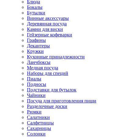
Блюда
Бокалы
Бутылки
Винные аксессуары
Деревянная посуда
Камни для виски
Гейзерные кофеварки
Графины
Декантеры
Кружки
Кухонные принадлежности
Ланчбоксы
Медная посуда
Наборы для специй
Пиалы
Подносы
Подставки для бутылок
Чайники
Посуда для приготовления пищи
Разделочные доски
Рюмки
Салатники
Салфетницы
Сахарницы
Солонки