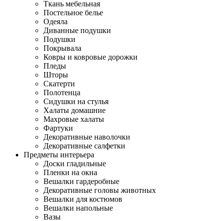
Ткань мебельная
Постельное белье
Одеяла
Диванные подушки
Подушки
Покрывала
Ковры и ковровые дорожки
Пледы
Шторы
Скатерти
Полотенца
Сидушки на стулья
Халаты домашние
Махровые халаты
Фартуки
Декоративные наволочки
Декоративные салфетки
Предметы интерьера
Доски гладильные
Пленки на окна
Вешалки гардеробные
Декоративные головы животных
Вешалки для костюмов
Вешалки напольные
Вазы