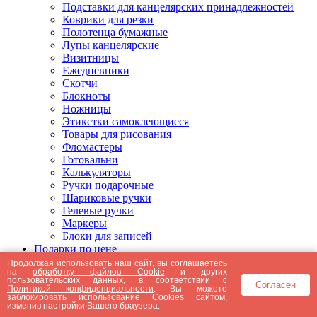
Подставки для канцелярских принадлежностей
Коврики для резки
Полотенца бумажные
Лупы канцелярские
Визитницы
Ежедневники
Скотчи
Блокноты
Ножницы
Этикетки самоклеющиеся
Товары для рисования
Фломастеры
Готовальни
Калькуляторы
Ручки подарочные
Шариковые ручки
Гелевые ручки
Маркеры
Блоки для записей
Подарки по цене
Подарки от 5000 рублей
Продолжая использовать наш сайт, вы соглашаетесь
на
обработку файлов Cookie
и других
Подарки до 5000 рублей
пользовательских данных, в соответствии с
Согласен
Подарки до 3000 рублей
Политикой конфиденциальности
. Вы можете
заблокировать использование Cookies сайтом,
Подарки до 2000 рублей
изменив настройки Вашего браузера.
Подарки до 1000 рублей