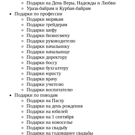
Подарки на День Веры, Надежды и Любви
Ураза-байрам и Курбан-байрам
Подарки по профессии
Подарки морякам
Подарки трейдерам
Подарки шефу
Подарки бизнесмену
Подарки руководителю
Подарки начальнику
Подарки начальнице
Подарки директору
Подарки боссу
Подарки бухгалтеру
Подарки юристу
Подарки врачу
Подарки учителю
Подарки воспитателю
Подарки по поводам
Подарки на Пасху
Подарки на день рождения
Подарки на юбилей
Подарки на 1 сентября
Подарки на новоселье
Подарки на свадьбу
Подарки на годовщину свадьбы