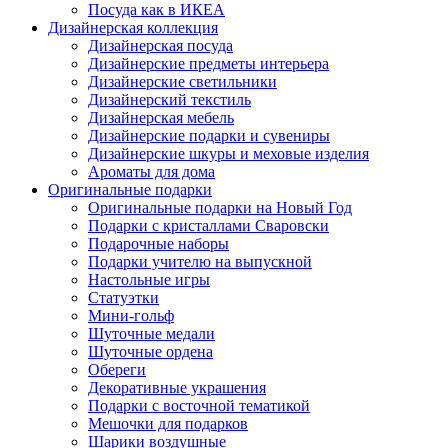
Посуда как в ИКЕА
Дизайнерская коллекция
Дизайнерская посуда
Дизайнерские предметы интерьера
Дизайнерские светильники
Дизайнерский текстиль
Дизайнерская мебель
Дизайнерские подарки и сувениры
Дизайнерские шкуры и меховые изделия
Ароматы для дома
Оригинальные подарки
Оригинальные подарки на Новый Год
Подарки с кристаллами Сваровски
Подарочные наборы
Подарки учителю на выпускной
Настольные игры
Статуэтки
Мини-гольф
Шуточные медали
Шуточные ордена
Обереги
Декоративные украшения
Подарки с восточной тематикой
Мешочки для подарков
Шарики воздушные