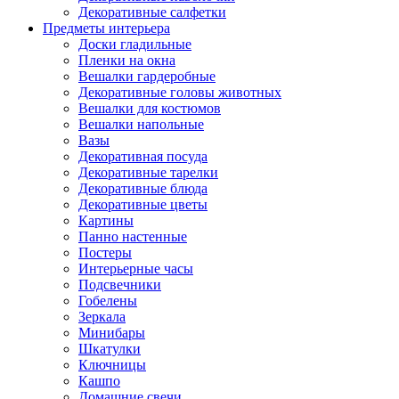
Декоративные салфетки
Предметы интерьера
Доски гладильные
Пленки на окна
Вешалки гардеробные
Декоративные головы животных
Вешалки для костюмов
Вешалки напольные
Вазы
Декоративная посуда
Декоративные тарелки
Декоративные блюда
Декоративные цветы
Картины
Панно настенные
Постеры
Интерьерные часы
Подсвечники
Гобелены
Зеркала
Минибары
Шкатулки
Ключницы
Кашпо
Домашние свечи