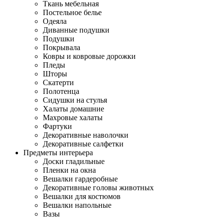
Ткань мебельная
Постельное белье
Одеяла
Диванные подушки
Подушки
Покрывала
Ковры и ковровые дорожки
Пледы
Шторы
Скатерти
Полотенца
Сидушки на стулья
Халаты домашние
Махровые халаты
Фартуки
Декоративные наволочки
Декоративные салфетки
Предметы интерьера
Доски гладильные
Пленки на окна
Вешалки гардеробные
Декоративные головы животных
Вешалки для костюмов
Вешалки напольные
Вазы