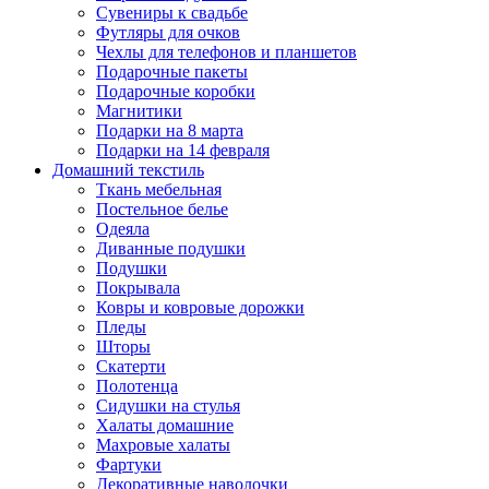
Сувениры к свадьбе
Футляры для очков
Чехлы для телефонов и планшетов
Подарочные пакеты
Подарочные коробки
Магнитики
Подарки на 8 марта
Подарки на 14 февраля
Домашний текстиль
Ткань мебельная
Постельное белье
Одеяла
Диванные подушки
Подушки
Покрывала
Ковры и ковровые дорожки
Пледы
Шторы
Скатерти
Полотенца
Сидушки на стулья
Халаты домашние
Махровые халаты
Фартуки
Декоративные наволочки