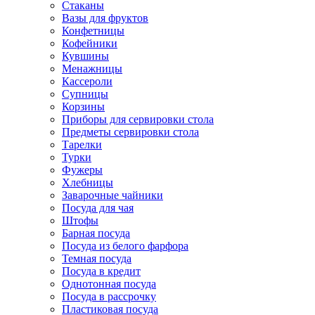
Стаканы
Вазы для фруктов
Конфетницы
Кофейники
Кувшины
Менажницы
Кассероли
Супницы
Корзины
Приборы для сервировки стола
Предметы сервировки стола
Тарелки
Турки
Фужеры
Хлебницы
Заварочные чайники
Посуда для чая
Штофы
Барная посуда
Посуда из белого фарфора
Темная посуда
Посуда в кредит
Однотонная посуда
Посуда в рассрочку
Пластиковая посуда