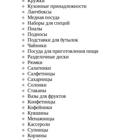
Кружки
Кухонные принадлежности
Ланчбоксы
Медная посуда
Наборы для специй
Пиалы
Подносы
Подставки для бутылок
Чайники
Посуда для приготовления пищи
Разделочные доски
Рюмки
Салатники
Салфетницы
Сахарницы
Солонки
Стаканы
Вазы для фруктов
Конфетницы
Кофейники
Кувшины
Менажницы
Кассероли
Супницы
Корзины