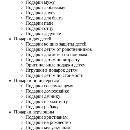
Подарки мужу
Подарки любимому
Подарки другу
Подарки для брата
Подарки папе
Подарки отцу
Подарки дедушке
Подарки для детей
Подарки ко дню защиты детей
Подарки детям от родственников
Подарки для детей по поводам
Подарки детям по возрасту
Оригинальные подарки детям
Игрушки в подарок детям
Подарки детям по стоимости
Подарки по интересам
Подарки госслужащему
Подарки домохозяйке
Подарки дачнику
Подарки шахматисту
Подарки рыбаку
Подарки верующим
Подарки христианам
Подарки на рождество
Подарки мусульманам