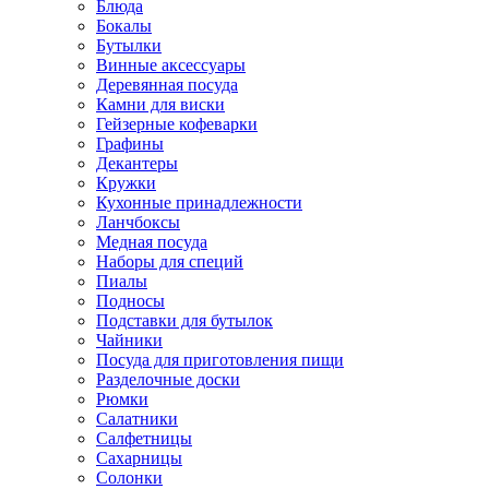
Блюда
Бокалы
Бутылки
Винные аксессуары
Деревянная посуда
Камни для виски
Гейзерные кофеварки
Графины
Декантеры
Кружки
Кухонные принадлежности
Ланчбоксы
Медная посуда
Наборы для специй
Пиалы
Подносы
Подставки для бутылок
Чайники
Посуда для приготовления пищи
Разделочные доски
Рюмки
Салатники
Салфетницы
Сахарницы
Солонки