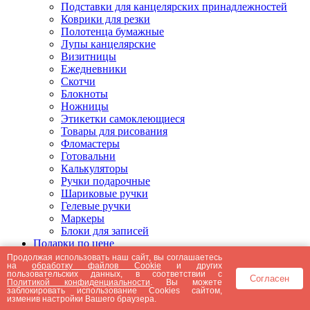
Подставки для канцелярских принадлежностей
Коврики для резки
Полотенца бумажные
Лупы канцелярские
Визитницы
Ежедневники
Скотчи
Блокноты
Ножницы
Этикетки самоклеющиеся
Товары для рисования
Фломастеры
Готовальни
Калькуляторы
Ручки подарочные
Шариковые ручки
Гелевые ручки
Маркеры
Блоки для записей
Подарки по цене
Подарки от 5000 рублей
Продолжая использовать наш сайт, вы соглашаетесь
на
обработку файлов Cookie
и других
Подарки до 5000 рублей
пользовательских данных, в соответствии с
Согласен
Подарки до 3000 рублей
Политикой конфиденциальности
. Вы можете
заблокировать использование Cookies сайтом,
Подарки до 2000 рублей
изменив настройки Вашего браузера.
Подарки до 1000 рублей