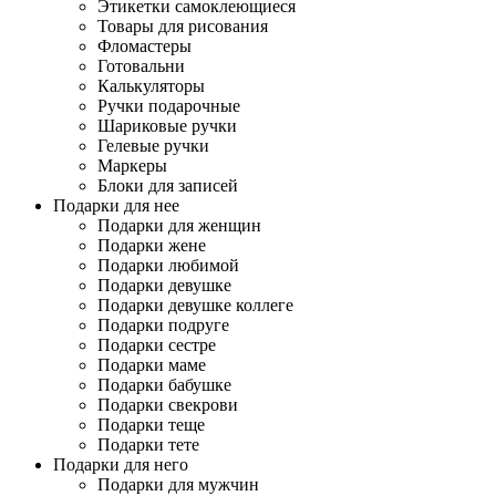
Этикетки самоклеющиеся
Товары для рисования
Фломастеры
Готовальни
Калькуляторы
Ручки подарочные
Шариковые ручки
Гелевые ручки
Маркеры
Блоки для записей
Подарки для нее
Подарки для женщин
Подарки жене
Подарки любимой
Подарки девушке
Подарки девушке коллеге
Подарки подруге
Подарки сестре
Подарки маме
Подарки бабушке
Подарки свекрови
Подарки теще
Подарки тете
Подарки для него
Подарки для мужчин