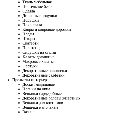
Ткань мебельная
Постельное белье
Одеяла
Диванные подушки
Подушки
Покрывала
Ковры и ковровые дорожки
Пледы
Шторы
Скатерти
Полотенца
Сидушки на стулья
Халаты домашние
Махровые халаты
Фартуки
Декоративные наволочки
Декоративные салфетки
Предметы интерьера
Доски гладильные
Пленки на окна
Вешалки гардеробные
Декоративные головы животных
Вешалки для костюмов
Вешалки напольные
Вазы