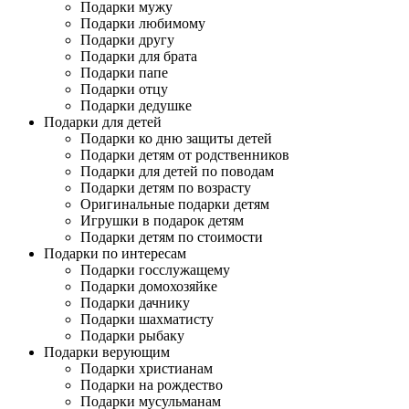
Подарки мужу
Подарки любимому
Подарки другу
Подарки для брата
Подарки папе
Подарки отцу
Подарки дедушке
Подарки для детей
Подарки ко дню защиты детей
Подарки детям от родственников
Подарки для детей по поводам
Подарки детям по возрасту
Оригинальные подарки детям
Игрушки в подарок детям
Подарки детям по стоимости
Подарки по интересам
Подарки госслужащему
Подарки домохозяйке
Подарки дачнику
Подарки шахматисту
Подарки рыбаку
Подарки верующим
Подарки христианам
Подарки на рождество
Подарки мусульманам