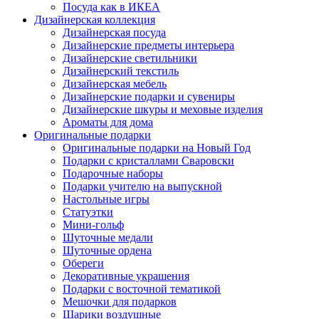
Посуда как в ИКЕА
Дизайнерская коллекция
Дизайнерская посуда
Дизайнерские предметы интерьера
Дизайнерские светильники
Дизайнерский текстиль
Дизайнерская мебель
Дизайнерские подарки и сувениры
Дизайнерские шкуры и меховые изделия
Ароматы для дома
Оригинальные подарки
Оригинальные подарки на Новый Год
Подарки с кристаллами Сваровски
Подарочные наборы
Подарки учителю на выпускной
Настольные игры
Статуэтки
Мини-гольф
Шуточные медали
Шуточные ордена
Обереги
Декоративные украшения
Подарки с восточной тематикой
Мешочки для подарков
Шарики воздушные