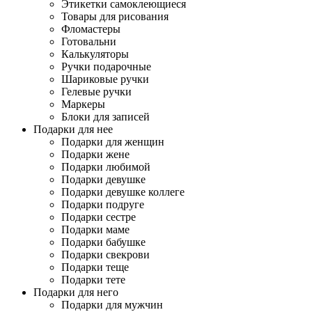
Этикетки самоклеющиеся
Товары для рисования
Фломастеры
Готовальни
Калькуляторы
Ручки подарочные
Шариковые ручки
Гелевые ручки
Маркеры
Блоки для записей
Подарки для нее
Подарки для женщин
Подарки жене
Подарки любимой
Подарки девушке
Подарки девушке коллеге
Подарки подруге
Подарки сестре
Подарки маме
Подарки бабушке
Подарки свекрови
Подарки теще
Подарки тете
Подарки для него
Подарки для мужчин