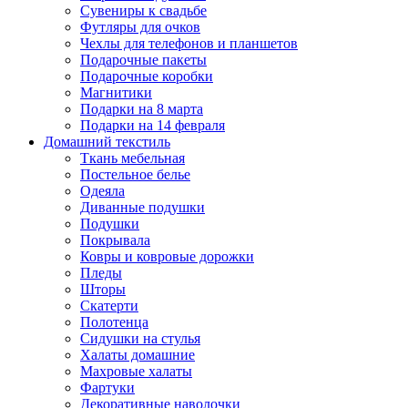
Сувениры к свадьбе
Футляры для очков
Чехлы для телефонов и планшетов
Подарочные пакеты
Подарочные коробки
Магнитики
Подарки на 8 марта
Подарки на 14 февраля
Домашний текстиль
Ткань мебельная
Постельное белье
Одеяла
Диванные подушки
Подушки
Покрывала
Ковры и ковровые дорожки
Пледы
Шторы
Скатерти
Полотенца
Сидушки на стулья
Халаты домашние
Махровые халаты
Фартуки
Декоративные наволочки