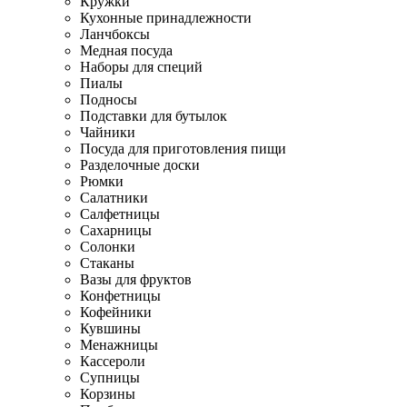
Кружки
Кухонные принадлежности
Ланчбоксы
Медная посуда
Наборы для специй
Пиалы
Подносы
Подставки для бутылок
Чайники
Посуда для приготовления пищи
Разделочные доски
Рюмки
Салатники
Салфетницы
Сахарницы
Солонки
Стаканы
Вазы для фруктов
Конфетницы
Кофейники
Кувшины
Менажницы
Кассероли
Супницы
Корзины