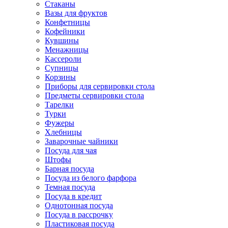
Стаканы
Вазы для фруктов
Конфетницы
Кофейники
Кувшины
Менажницы
Кассероли
Супницы
Корзины
Приборы для сервировки стола
Предметы сервировки стола
Тарелки
Турки
Фужеры
Хлебницы
Заварочные чайники
Посуда для чая
Штофы
Барная посуда
Посуда из белого фарфора
Темная посуда
Посуда в кредит
Однотонная посуда
Посуда в рассрочку
Пластиковая посуда