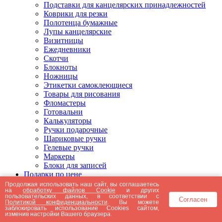
Подставки для канцелярских принадлежностей
Коврики для резки
Полотенца бумажные
Лупы канцелярские
Визитницы
Ежедневники
Скотчи
Блокноты
Ножницы
Этикетки самоклеющиеся
Товары для рисования
Фломастеры
Готовальни
Калькуляторы
Ручки подарочные
Шариковые ручки
Гелевые ручки
Маркеры
Блоки для записей
Подарки по цене
Подарки от 5000 рублей
Продолжая использовать наш сайт, вы соглашаетесь
на
обработку файлов Cookie
и других
Подарки до 5000 рублей
пользовательских данных, в соответствии с
Согласен
Подарки до 3000 рублей
Политикой конфиденциальности
. Вы можете
заблокировать использование Cookies сайтом,
Подарки до 2000 рублей
изменив настройки Вашего браузера.
Подарки до 1000 рублей