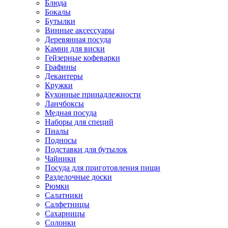
Блюда
Бокалы
Бутылки
Винные аксессуары
Деревянная посуда
Камни для виски
Гейзерные кофеварки
Графины
Декантеры
Кружки
Кухонные принадлежности
Ланчбоксы
Медная посуда
Наборы для специй
Пиалы
Подносы
Подставки для бутылок
Чайники
Посуда для приготовления пищи
Разделочные доски
Рюмки
Салатники
Салфетницы
Сахарницы
Солонки