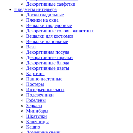
Декоративные салфетки
Предметы интерьера
Доски гладильные
Пленки на окна
Вешалки гардеробные
Декоративные головы животных
Вешалки для костюмов
Вешалки напольные
Вазы
Декоративная посуда
Декоративные тарелки
Декоративные блюда
Декоративные цветы
Картины
Панно настенные
Постеры
Интерьерные часы
Подсвечники
Гобелены
Зеркала
Минибары
Шкатулки
Ключницы
Кашпо
Домашние свечи