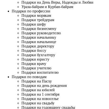
Подарки на День Веры, Надежды и Любви
Ураза-байрам и Курбан-байрам
Подарки по профессии
Подарки морякам
Подарки трейдерам
Подарки шефу
Подарки бизнесмену
Подарки руководителю
Подарки начальнику
Подарки начальнице
Подарки директору
Подарки боссу
Подарки бухгалтеру
Подарки юристу
Подарки врачу
Подарки учителю
Подарки воспитателю
Подарки по поводам
Подарки на Пасху
Подарки на день рождения
Подарки на юбилей
Подарки на 1 сентября
Подарки на новоселье
Подарки на свадьбу
Подарки на годовщину свадьбы