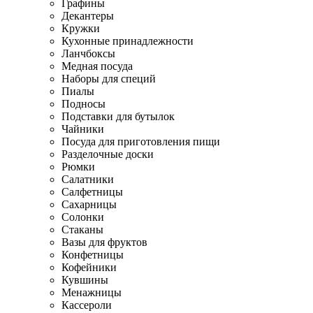
Графины
Декантеры
Кружки
Кухонные принадлежности
Ланчбоксы
Медная посуда
Наборы для специй
Пиалы
Подносы
Подставки для бутылок
Чайники
Посуда для приготовления пищи
Разделочные доски
Рюмки
Салатники
Салфетницы
Сахарницы
Солонки
Стаканы
Вазы для фруктов
Конфетницы
Кофейники
Кувшины
Менажницы
Кассероли