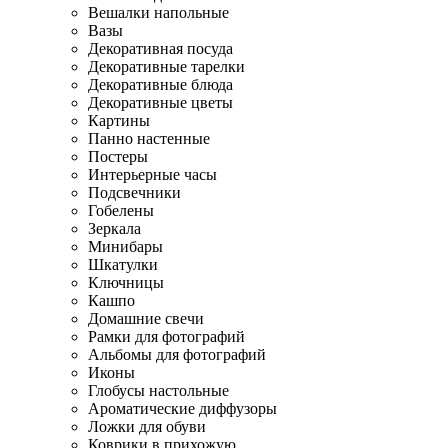
Вешалки напольные
Вазы
Декоративная посуда
Декоративные тарелки
Декоративные блюда
Декоративные цветы
Картины
Панно настенные
Постеры
Интерьерные часы
Подсвечники
Гобелены
Зеркала
Минибары
Шкатулки
Ключницы
Кашпо
Домашние свечи
Рамки для фотографий
Альбомы для фотографий
Иконы
Глобусы настольные
Ароматические диффузоры
Ложки для обуви
Коврики в прихожую