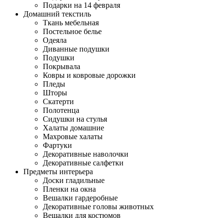
Подарки на 14 февраля
Домашний текстиль
Ткань мебельная
Постельное белье
Одеяла
Диванные подушки
Подушки
Покрывала
Ковры и ковровые дорожки
Пледы
Шторы
Скатерти
Полотенца
Сидушки на стулья
Халаты домашние
Махровые халаты
Фартуки
Декоративные наволочки
Декоративные салфетки
Предметы интерьера
Доски гладильные
Пленки на окна
Вешалки гардеробные
Декоративные головы животных
Вешалки для костюмов