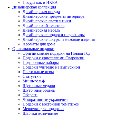
Посуда как в ИКЕА
Дизайнерская коллекция
Дизайнерская посуда
Дизайнерские предметы интерьера
Дизайнерские светильники
Дизайнерский текстиль
Дизайнерская мебель
Дизайнерские подарки и сувениры
Дизайнерские шкуры и меховые изделия
Ароматы для дома
Оригинальные подарки
Оригинальные подарки на Новый Год
Подарки с кристаллами Сваровски
Подарочные наборы
Подарки учителю на выпускной
Настольные игры
Статуэтки
Мини-гольф
Шуточные медали
Шуточные ордена
Обереги
Декоративные украшения
Подарки с восточной тематикой
Мешочки для подарков
Шарики воздушные