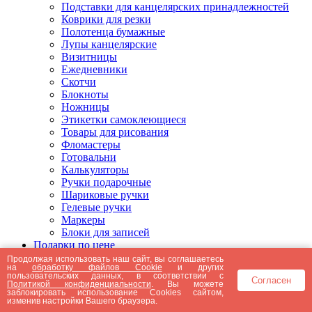
Подставки для канцелярских принадлежностей
Коврики для резки
Полотенца бумажные
Лупы канцелярские
Визитницы
Ежедневники
Скотчи
Блокноты
Ножницы
Этикетки самоклеющиеся
Товары для рисования
Фломастеры
Готовальни
Калькуляторы
Ручки подарочные
Шариковые ручки
Гелевые ручки
Маркеры
Блоки для записей
Подарки по цене
Подарки от 5000 рублей
Продолжая использовать наш сайт, вы соглашаетесь
на
обработку файлов Cookie
и других
Подарки до 5000 рублей
пользовательских данных, в соответствии с
Согласен
Подарки до 3000 рублей
Политикой конфиденциальности
. Вы можете
заблокировать использование Cookies сайтом,
Подарки до 2000 рублей
изменив настройки Вашего браузера.
Подарки до 1000 рублей