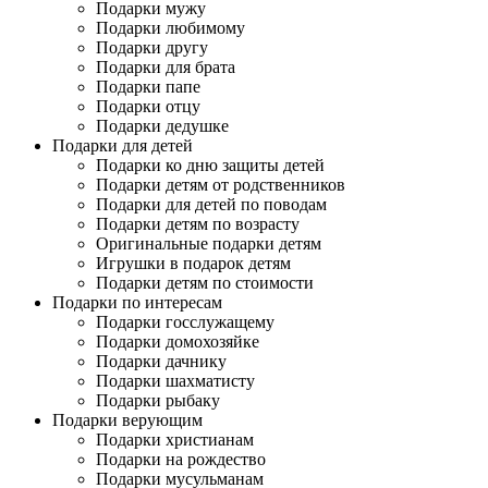
Подарки мужу
Подарки любимому
Подарки другу
Подарки для брата
Подарки папе
Подарки отцу
Подарки дедушке
Подарки для детей
Подарки ко дню защиты детей
Подарки детям от родственников
Подарки для детей по поводам
Подарки детям по возрасту
Оригинальные подарки детям
Игрушки в подарок детям
Подарки детям по стоимости
Подарки по интересам
Подарки госслужащему
Подарки домохозяйке
Подарки дачнику
Подарки шахматисту
Подарки рыбаку
Подарки верующим
Подарки христианам
Подарки на рождество
Подарки мусульманам