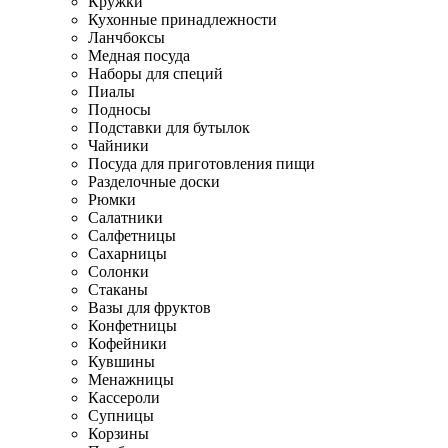
Кружки
Кухонные принадлежности
Ланчбоксы
Медная посуда
Наборы для специй
Пиалы
Подносы
Подставки для бутылок
Чайники
Посуда для приготовления пищи
Разделочные доски
Рюмки
Салатники
Салфетницы
Сахарницы
Солонки
Стаканы
Вазы для фруктов
Конфетницы
Кофейники
Кувшины
Менажницы
Кассероли
Супницы
Корзины