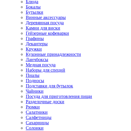
Блюда
Бокалы
Бутылки
Винные аксессуары
Деревянная посуда
Камни для виски
Гейзерные кофеварки
Графины
Декантеры
Кружки
Кухонные принадлежности
Ланчбоксы
Медная посуда
Наборы для специй
Пиалы
Подносы
Подставки для бутылок
Чайники
Посуда для приготовления пищи
Разделочные доски
Рюмки
Салатники
Салфетницы
Сахарницы
Солонки