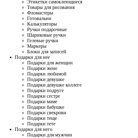
Этикетки самоклеющиеся
Товары для рисования
Фломастеры
Готовальни
Калькуляторы
Ручки подарочные
Шариковые ручки
Гелевые ручки
Маркеры
Блоки для записей
Подарки для нее
Подарки для женщин
Подарки жене
Подарки любимой
Подарки девушке
Подарки девушке коллеге
Подарки подруге
Подарки сестре
Подарки маме
Подарки бабушке
Подарки свекрови
Подарки теще
Подарки тете
Подарки для него
Подарки для мужчин