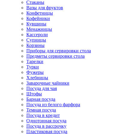
Стаканы
Вазы для фруктов
Конфетницы
Кофейники
Кувшины
Менажницы
Кассероли
Супницы
Корзины
Приборы для сервировки стола
Предметы сервировки стола
Тарелки
Турки
Фужеры
Хлебницы
Заварочные чайники
Посуда для чая
Штофы
Барная посуда
Посуда из белого фарфора
Темная посуда
Посуда в кредит
Однотонная посуда
Посуда в рассрочку
Пластиковая посуда