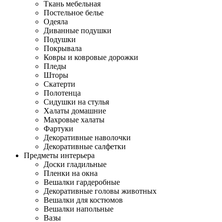
Ткань мебельная
Постельное белье
Одеяла
Диванные подушки
Подушки
Покрывала
Ковры и ковровые дорожки
Пледы
Шторы
Скатерти
Полотенца
Сидушки на стулья
Халаты домашние
Махровые халаты
Фартуки
Декоративные наволочки
Декоративные салфетки
Предметы интерьера
Доски гладильные
Пленки на окна
Вешалки гардеробные
Декоративные головы животных
Вешалки для костюмов
Вешалки напольные
Вазы