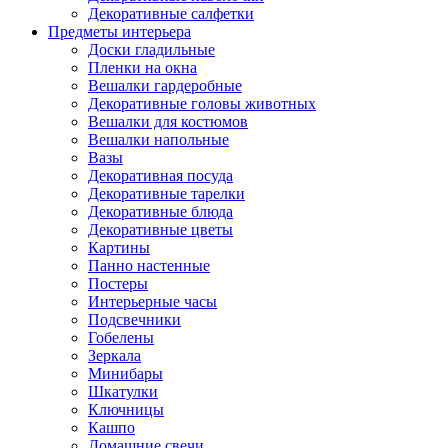
Декоративные салфетки
Предметы интерьера
Доски гладильные
Пленки на окна
Вешалки гардеробные
Декоративные головы животных
Вешалки для костюмов
Вешалки напольные
Вазы
Декоративная посуда
Декоративные тарелки
Декоративные блюда
Декоративные цветы
Картины
Панно настенные
Постеры
Интерьерные часы
Подсвечники
Гобелены
Зеркала
Минибары
Шкатулки
Ключницы
Кашпо
Домашние свечи