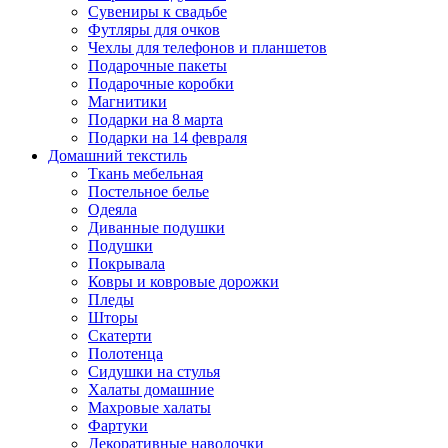
Сувениры к свадьбе
Футляры для очков
Чехлы для телефонов и планшетов
Подарочные пакеты
Подарочные коробки
Магнитики
Подарки на 8 марта
Подарки на 14 февраля
Домашний текстиль
Ткань мебельная
Постельное белье
Одеяла
Диванные подушки
Подушки
Покрывала
Ковры и ковровые дорожки
Пледы
Шторы
Скатерти
Полотенца
Сидушки на стулья
Халаты домашние
Махровые халаты
Фартуки
Декоративные наволочки