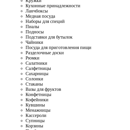
Кружки
Кухонные принадлежности
Ланчбоксы
Медная посуда
Наборы для специй
Пиалы
Подносы
Подставки для бутылок
Чайники
Посуда для приготовления пищи
Разделочные доски
Рюмки
Салатники
Салфетницы
Сахарницы
Солонки
Стаканы
Вазы для фруктов
Конфетницы
Кофейники
Кувшины
Менажницы
Кассероли
Супницы
Корзины