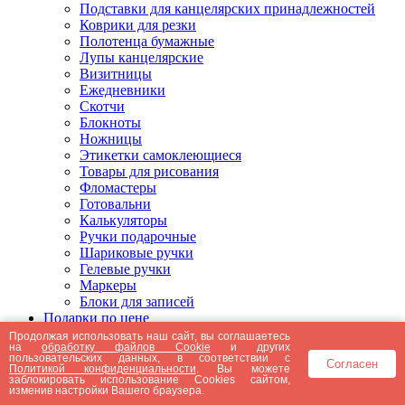
Подставки для канцелярских принадлежностей
Коврики для резки
Полотенца бумажные
Лупы канцелярские
Визитницы
Ежедневники
Скотчи
Блокноты
Ножницы
Этикетки самоклеющиеся
Товары для рисования
Фломастеры
Готовальни
Калькуляторы
Ручки подарочные
Шариковые ручки
Гелевые ручки
Маркеры
Блоки для записей
Подарки по цене
Подарки от 5000 рублей
Продолжая использовать наш сайт, вы соглашаетесь
на
обработку файлов Cookie
и других
Подарки до 5000 рублей
пользовательских данных, в соответствии с
Согласен
Подарки до 3000 рублей
Политикой конфиденциальности
. Вы можете
заблокировать использование Cookies сайтом,
Подарки до 2000 рублей
изменив настройки Вашего браузера.
Подарки до 1000 рублей