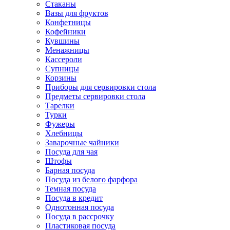
Стаканы
Вазы для фруктов
Конфетницы
Кофейники
Кувшины
Менажницы
Кассероли
Супницы
Корзины
Приборы для сервировки стола
Предметы сервировки стола
Тарелки
Турки
Фужеры
Хлебницы
Заварочные чайники
Посуда для чая
Штофы
Барная посуда
Посуда из белого фарфора
Темная посуда
Посуда в кредит
Однотонная посуда
Посуда в рассрочку
Пластиковая посуда