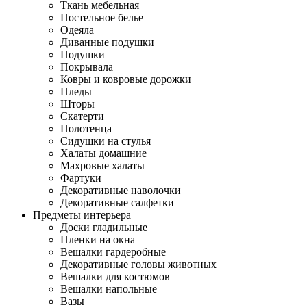
Ткань мебельная
Постельное белье
Одеяла
Диванные подушки
Подушки
Покрывала
Ковры и ковровые дорожки
Пледы
Шторы
Скатерти
Полотенца
Сидушки на стулья
Халаты домашние
Махровые халаты
Фартуки
Декоративные наволочки
Декоративные салфетки
Предметы интерьера
Доски гладильные
Пленки на окна
Вешалки гардеробные
Декоративные головы животных
Вешалки для костюмов
Вешалки напольные
Вазы