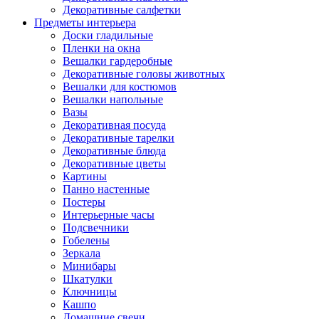
Декоративные салфетки
Предметы интерьера
Доски гладильные
Пленки на окна
Вешалки гардеробные
Декоративные головы животных
Вешалки для костюмов
Вешалки напольные
Вазы
Декоративная посуда
Декоративные тарелки
Декоративные блюда
Декоративные цветы
Картины
Панно настенные
Постеры
Интерьерные часы
Подсвечники
Гобелены
Зеркала
Минибары
Шкатулки
Ключницы
Кашпо
Домашние свечи