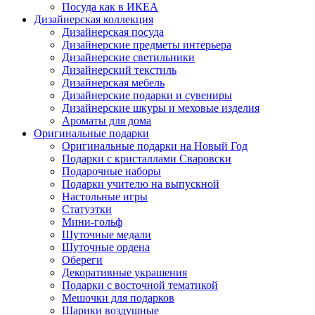
Посуда как в ИКЕА
Дизайнерская коллекция
Дизайнерская посуда
Дизайнерские предметы интерьера
Дизайнерские светильники
Дизайнерский текстиль
Дизайнерская мебель
Дизайнерские подарки и сувениры
Дизайнерские шкуры и меховые изделия
Ароматы для дома
Оригинальные подарки
Оригинальные подарки на Новый Год
Подарки с кристаллами Сваровски
Подарочные наборы
Подарки учителю на выпускной
Настольные игры
Статуэтки
Мини-гольф
Шуточные медали
Шуточные ордена
Обереги
Декоративные украшения
Подарки с восточной тематикой
Мешочки для подарков
Шарики воздушные