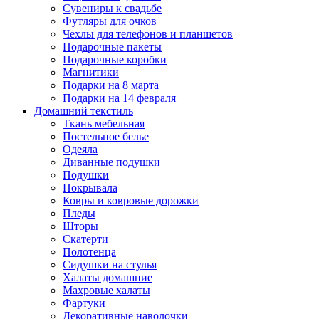
Сувениры к свадьбе
Футляры для очков
Чехлы для телефонов и планшетов
Подарочные пакеты
Подарочные коробки
Магнитики
Подарки на 8 марта
Подарки на 14 февраля
Домашний текстиль
Ткань мебельная
Постельное белье
Одеяла
Диванные подушки
Подушки
Покрывала
Ковры и ковровые дорожки
Пледы
Шторы
Скатерти
Полотенца
Сидушки на стулья
Халаты домашние
Махровые халаты
Фартуки
Декоративные наволочки