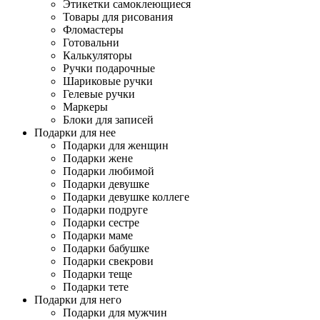
Этикетки самоклеющиеся
Товары для рисования
Фломастеры
Готовальни
Калькуляторы
Ручки подарочные
Шариковые ручки
Гелевые ручки
Маркеры
Блоки для записей
Подарки для нее
Подарки для женщин
Подарки жене
Подарки любимой
Подарки девушке
Подарки девушке коллеге
Подарки подруге
Подарки сестре
Подарки маме
Подарки бабушке
Подарки свекрови
Подарки теще
Подарки тете
Подарки для него
Подарки для мужчин