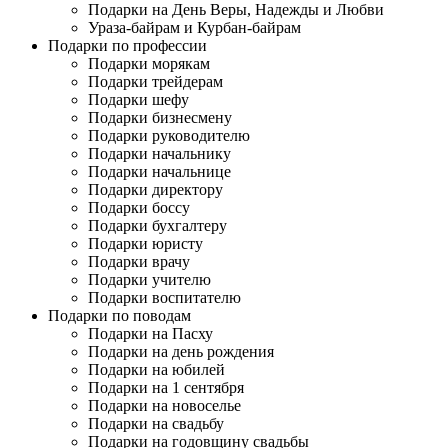
Подарки на День Веры, Надежды и Любви
Ураза-байрам и Курбан-байрам
Подарки по профессии
Подарки морякам
Подарки трейдерам
Подарки шефу
Подарки бизнесмену
Подарки руководителю
Подарки начальнику
Подарки начальнице
Подарки директору
Подарки боссу
Подарки бухгалтеру
Подарки юристу
Подарки врачу
Подарки учителю
Подарки воспитателю
Подарки по поводам
Подарки на Пасху
Подарки на день рождения
Подарки на юбилей
Подарки на 1 сентября
Подарки на новоселье
Подарки на свадьбу
Подарки на годовщину свадьбы