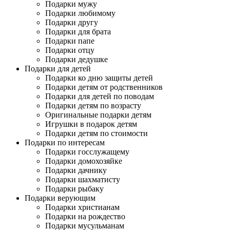
Подарки мужу
Подарки любимому
Подарки другу
Подарки для брата
Подарки папе
Подарки отцу
Подарки дедушке
Подарки для детей
Подарки ко дню защиты детей
Подарки детям от родственников
Подарки для детей по поводам
Подарки детям по возрасту
Оригинальные подарки детям
Игрушки в подарок детям
Подарки детям по стоимости
Подарки по интересам
Подарки госслужащему
Подарки домохозяйке
Подарки дачнику
Подарки шахматисту
Подарки рыбаку
Подарки верующим
Подарки христианам
Подарки на рождество
Подарки мусульманам