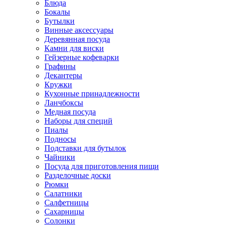
Блюда
Бокалы
Бутылки
Винные аксессуары
Деревянная посуда
Камни для виски
Гейзерные кофеварки
Графины
Декантеры
Кружки
Кухонные принадлежности
Ланчбоксы
Медная посуда
Наборы для специй
Пиалы
Подносы
Подставки для бутылок
Чайники
Посуда для приготовления пищи
Разделочные доски
Рюмки
Салатники
Салфетницы
Сахарницы
Солонки