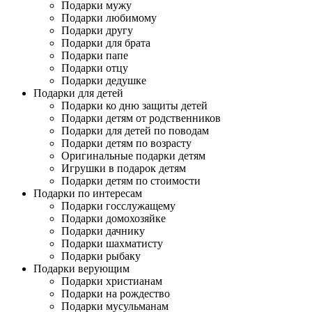
Подарки мужу
Подарки любимому
Подарки другу
Подарки для брата
Подарки папе
Подарки отцу
Подарки дедушке
Подарки для детей
Подарки ко дню защиты детей
Подарки детям от родственников
Подарки для детей по поводам
Подарки детям по возрасту
Оригинальные подарки детям
Игрушки в подарок детям
Подарки детям по стоимости
Подарки по интересам
Подарки госслужащему
Подарки домохозяйке
Подарки дачнику
Подарки шахматисту
Подарки рыбаку
Подарки верующим
Подарки христианам
Подарки на рождество
Подарки мусульманам