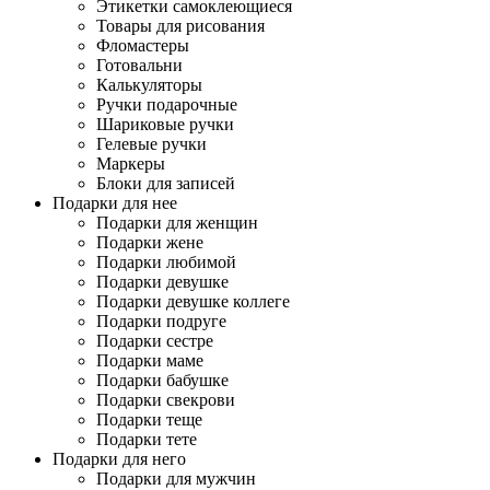
Этикетки самоклеющиеся
Товары для рисования
Фломастеры
Готовальни
Калькуляторы
Ручки подарочные
Шариковые ручки
Гелевые ручки
Маркеры
Блоки для записей
Подарки для нее
Подарки для женщин
Подарки жене
Подарки любимой
Подарки девушке
Подарки девушке коллеге
Подарки подруге
Подарки сестре
Подарки маме
Подарки бабушке
Подарки свекрови
Подарки теще
Подарки тете
Подарки для него
Подарки для мужчин