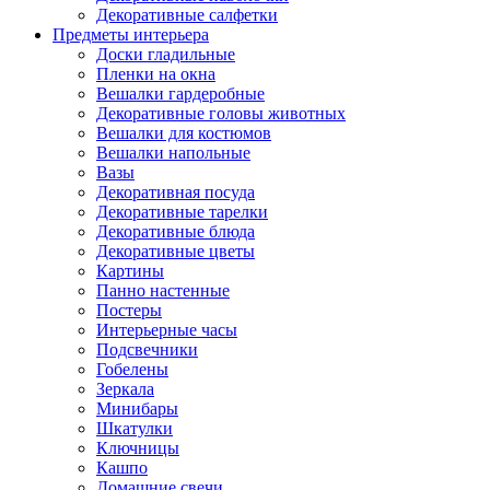
Декоративные салфетки
Предметы интерьера
Доски гладильные
Пленки на окна
Вешалки гардеробные
Декоративные головы животных
Вешалки для костюмов
Вешалки напольные
Вазы
Декоративная посуда
Декоративные тарелки
Декоративные блюда
Декоративные цветы
Картины
Панно настенные
Постеры
Интерьерные часы
Подсвечники
Гобелены
Зеркала
Минибары
Шкатулки
Ключницы
Кашпо
Домашние свечи