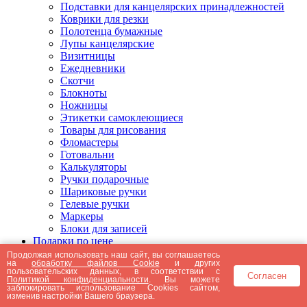
Подставки для канцелярских принадлежностей
Коврики для резки
Полотенца бумажные
Лупы канцелярские
Визитницы
Ежедневники
Скотчи
Блокноты
Ножницы
Этикетки самоклеющиеся
Товары для рисования
Фломастеры
Готовальни
Калькуляторы
Ручки подарочные
Шариковые ручки
Гелевые ручки
Маркеры
Блоки для записей
Подарки по цене
Подарки от 5000 рублей
Продолжая использовать наш сайт, вы соглашаетесь
на
обработку файлов Cookie
и других
Подарки до 5000 рублей
пользовательских данных, в соответствии с
Согласен
Подарки до 3000 рублей
Политикой конфиденциальности
. Вы можете
заблокировать использование Cookies сайтом,
Подарки до 2000 рублей
изменив настройки Вашего браузера.
Подарки до 1000 рублей