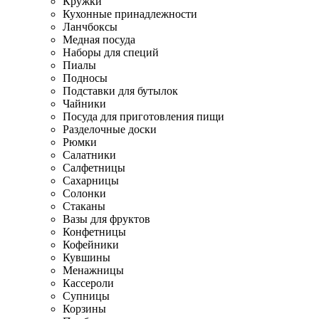
Кружки
Кухонные принадлежности
Ланчбоксы
Медная посуда
Наборы для специй
Пиалы
Подносы
Подставки для бутылок
Чайники
Посуда для приготовления пищи
Разделочные доски
Рюмки
Салатники
Салфетницы
Сахарницы
Солонки
Стаканы
Вазы для фруктов
Конфетницы
Кофейники
Кувшины
Менажницы
Кассероли
Супницы
Корзины