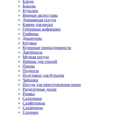
Блюда
Бокалы
Бутылки
Винные аксессуары
Деревянная посуда
Камни для виски
Гейзерные кофеварки
Графины
Декантеры
Кружки
Кухонные принадлежности
Ланчбоксы
Медная посуда
Наборы для специй
Пиалы
Подносы
Подставки для бутылок
Чайники
Посуда для приготовления пищи
Разделочные доски
Рюмки
Салатники
Салфетницы
Сахарницы
Солонки