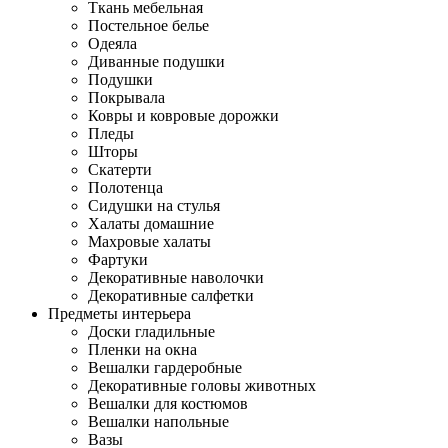
Ткань мебельная
Постельное белье
Одеяла
Диванные подушки
Подушки
Покрывала
Ковры и ковровые дорожки
Пледы
Шторы
Скатерти
Полотенца
Сидушки на стулья
Халаты домашние
Махровые халаты
Фартуки
Декоративные наволочки
Декоративные салфетки
Предметы интерьера
Доски гладильные
Пленки на окна
Вешалки гардеробные
Декоративные головы животных
Вешалки для костюмов
Вешалки напольные
Вазы