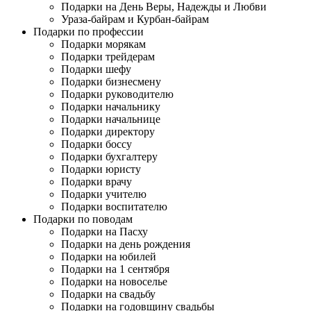
Подарки на День Веры, Надежды и Любви
Ураза-байрам и Курбан-байрам
Подарки по профессии
Подарки морякам
Подарки трейдерам
Подарки шефу
Подарки бизнесмену
Подарки руководителю
Подарки начальнику
Подарки начальнице
Подарки директору
Подарки боссу
Подарки бухгалтеру
Подарки юристу
Подарки врачу
Подарки учителю
Подарки воспитателю
Подарки по поводам
Подарки на Пасху
Подарки на день рождения
Подарки на юбилей
Подарки на 1 сентября
Подарки на новоселье
Подарки на свадьбу
Подарки на годовщину свадьбы