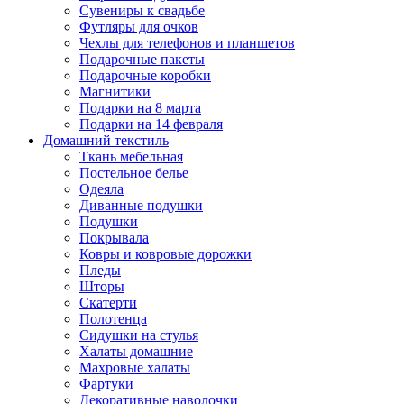
Сувениры к свадьбе
Футляры для очков
Чехлы для телефонов и планшетов
Подарочные пакеты
Подарочные коробки
Магнитики
Подарки на 8 марта
Подарки на 14 февраля
Домашний текстиль
Ткань мебельная
Постельное белье
Одеяла
Диванные подушки
Подушки
Покрывала
Ковры и ковровые дорожки
Пледы
Шторы
Скатерти
Полотенца
Сидушки на стулья
Халаты домашние
Махровые халаты
Фартуки
Декоративные наволочки