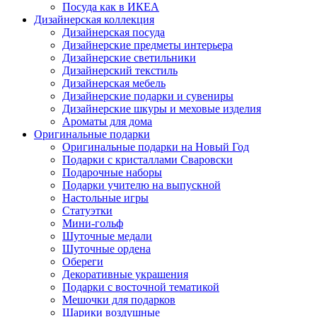
Посуда как в ИКЕА
Дизайнерская коллекция
Дизайнерская посуда
Дизайнерские предметы интерьера
Дизайнерские светильники
Дизайнерский текстиль
Дизайнерская мебель
Дизайнерские подарки и сувениры
Дизайнерские шкуры и меховые изделия
Ароматы для дома
Оригинальные подарки
Оригинальные подарки на Новый Год
Подарки с кристаллами Сваровски
Подарочные наборы
Подарки учителю на выпускной
Настольные игры
Статуэтки
Мини-гольф
Шуточные медали
Шуточные ордена
Обереги
Декоративные украшения
Подарки с восточной тематикой
Мешочки для подарков
Шарики воздушные