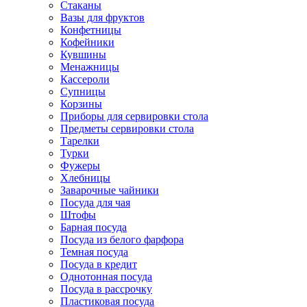
Стаканы
Вазы для фруктов
Конфетницы
Кофейники
Кувшины
Менажницы
Кассероли
Супницы
Корзины
Приборы для сервировки стола
Предметы сервировки стола
Тарелки
Турки
Фужеры
Хлебницы
Заварочные чайники
Посуда для чая
Штофы
Барная посуда
Посуда из белого фарфора
Темная посуда
Посуда в кредит
Однотонная посуда
Посуда в рассрочку
Пластиковая посуда