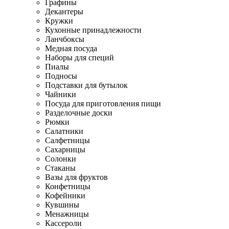
Графины
Декантеры
Кружки
Кухонные принадлежности
Ланчбоксы
Медная посуда
Наборы для специй
Пиалы
Подносы
Подставки для бутылок
Чайники
Посуда для приготовления пищи
Разделочные доски
Рюмки
Салатники
Салфетницы
Сахарницы
Солонки
Стаканы
Вазы для фруктов
Конфетницы
Кофейники
Кувшины
Менажницы
Кассероли