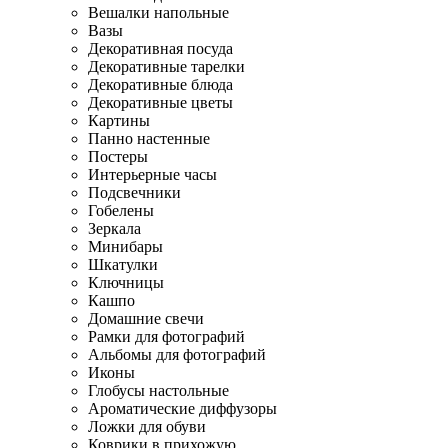
Вешалки напольные
Вазы
Декоративная посуда
Декоративные тарелки
Декоративные блюда
Декоративные цветы
Картины
Панно настенные
Постеры
Интерьерные часы
Подсвечники
Гобелены
Зеркала
Минибары
Шкатулки
Ключницы
Кашпо
Домашние свечи
Рамки для фотографий
Альбомы для фотографий
Иконы
Глобусы настольные
Ароматические диффузоры
Ложки для обуви
Коврики в прихожую