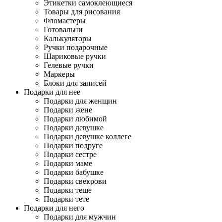
Этикетки самоклеющиеся
Товары для рисования
Фломастеры
Готовальни
Калькуляторы
Ручки подарочные
Шариковые ручки
Гелевые ручки
Маркеры
Блоки для записей
Подарки для нее
Подарки для женщин
Подарки жене
Подарки любимой
Подарки девушке
Подарки девушке коллеге
Подарки подруге
Подарки сестре
Подарки маме
Подарки бабушке
Подарки свекрови
Подарки теще
Подарки тете
Подарки для него
Подарки для мужчин