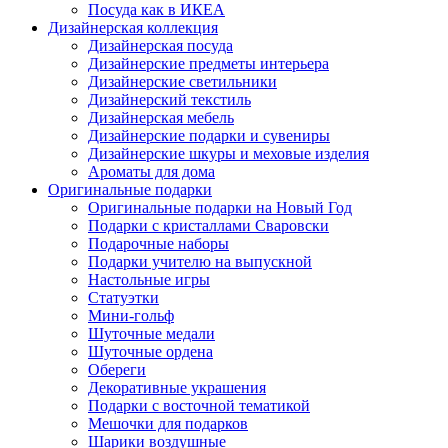
Посуда как в ИКЕА
Дизайнерская коллекция
Дизайнерская посуда
Дизайнерские предметы интерьера
Дизайнерские светильники
Дизайнерский текстиль
Дизайнерская мебель
Дизайнерские подарки и сувениры
Дизайнерские шкуры и меховые изделия
Ароматы для дома
Оригинальные подарки
Оригинальные подарки на Новый Год
Подарки с кристаллами Сваровски
Подарочные наборы
Подарки учителю на выпускной
Настольные игры
Статуэтки
Мини-гольф
Шуточные медали
Шуточные ордена
Обереги
Декоративные украшения
Подарки с восточной тематикой
Мешочки для подарков
Шарики воздушные