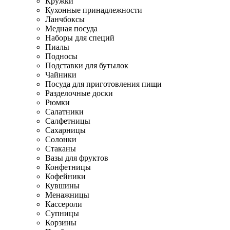
Кружки
Кухонные принадлежности
Ланчбоксы
Медная посуда
Наборы для специй
Пиалы
Подносы
Подставки для бутылок
Чайники
Посуда для приготовления пищи
Разделочные доски
Рюмки
Салатники
Салфетницы
Сахарницы
Солонки
Стаканы
Вазы для фруктов
Конфетницы
Кофейники
Кувшины
Менажницы
Кассероли
Супницы
Корзины