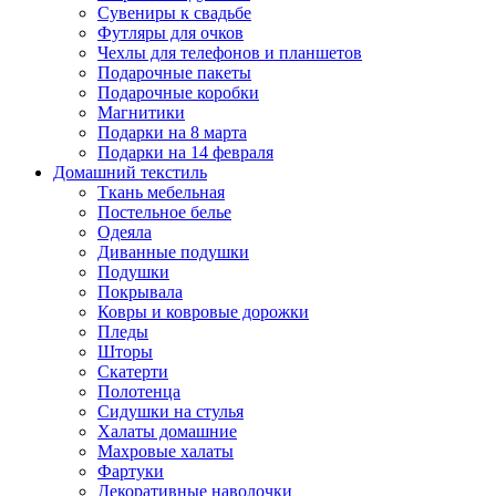
Сувениры к свадьбе
Футляры для очков
Чехлы для телефонов и планшетов
Подарочные пакеты
Подарочные коробки
Магнитики
Подарки на 8 марта
Подарки на 14 февраля
Домашний текстиль
Ткань мебельная
Постельное белье
Одеяла
Диванные подушки
Подушки
Покрывала
Ковры и ковровые дорожки
Пледы
Шторы
Скатерти
Полотенца
Сидушки на стулья
Халаты домашние
Махровые халаты
Фартуки
Декоративные наволочки