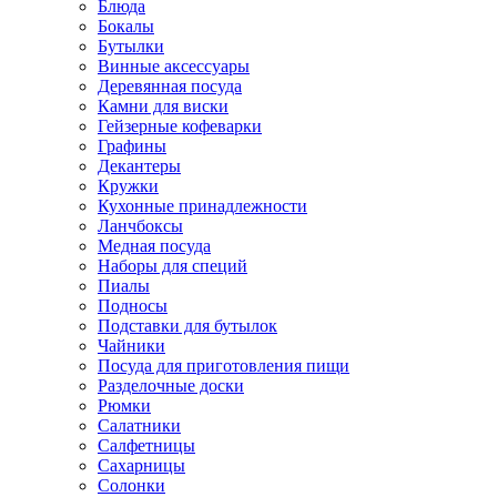
Блюда
Бокалы
Бутылки
Винные аксессуары
Деревянная посуда
Камни для виски
Гейзерные кофеварки
Графины
Декантеры
Кружки
Кухонные принадлежности
Ланчбоксы
Медная посуда
Наборы для специй
Пиалы
Подносы
Подставки для бутылок
Чайники
Посуда для приготовления пищи
Разделочные доски
Рюмки
Салатники
Салфетницы
Сахарницы
Солонки