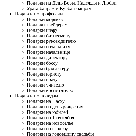
Подарки на День Веры, Надежды и Любви
Ураза-байрам и Курбан-байрам
Подарки по профессии
Подарки морякам
Подарки трейдерам
Подарки шефу
Подарки бизнесмену
Подарки руководителю
Подарки начальнику
Подарки начальнице
Подарки директору
Подарки боссу
Подарки бухгалтеру
Подарки юристу
Подарки врачу
Подарки учителю
Подарки воспитателю
Подарки по поводам
Подарки на Пасху
Подарки на день рождения
Подарки на юбилей
Подарки на 1 сентября
Подарки на новоселье
Подарки на свадьбу
Подарки на годовщину свадьбы