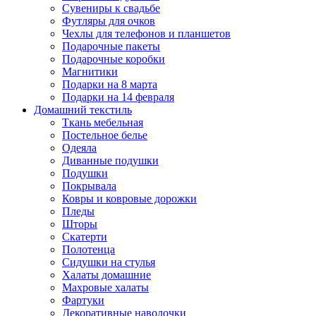
Сувениры к свадьбе
Футляры для очков
Чехлы для телефонов и планшетов
Подарочные пакеты
Подарочные коробки
Магнитики
Подарки на 8 марта
Подарки на 14 февраля
Домашний текстиль
Ткань мебельная
Постельное белье
Одеяла
Диванные подушки
Подушки
Покрывала
Ковры и ковровые дорожки
Пледы
Шторы
Скатерти
Полотенца
Сидушки на стулья
Халаты домашние
Махровые халаты
Фартуки
Декоративные наволочки