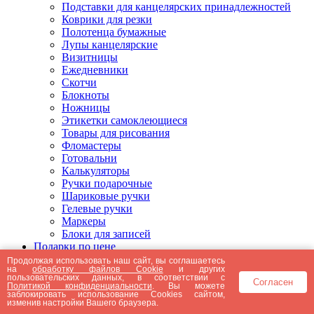
Подставки для канцелярских принадлежностей
Коврики для резки
Полотенца бумажные
Лупы канцелярские
Визитницы
Ежедневники
Скотчи
Блокноты
Ножницы
Этикетки самоклеющиеся
Товары для рисования
Фломастеры
Готовальни
Калькуляторы
Ручки подарочные
Шариковые ручки
Гелевые ручки
Маркеры
Блоки для записей
Подарки по цене
Подарки от 5000 рублей
Продолжая использовать наш сайт, вы соглашаетесь
на
обработку файлов Cookie
и других
Подарки до 5000 рублей
пользовательских данных, в соответствии с
Согласен
Подарки до 3000 рублей
Политикой конфиденциальности
. Вы можете
заблокировать использование Cookies сайтом,
Подарки до 2000 рублей
изменив настройки Вашего браузера.
Подарки до 1000 рублей