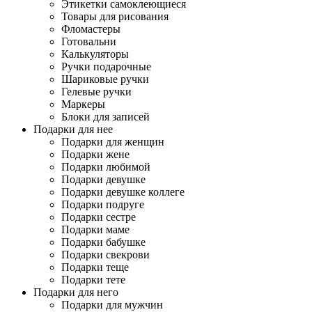
Этикетки самоклеющиеся
Товары для рисования
Фломастеры
Готовальни
Калькуляторы
Ручки подарочные
Шариковые ручки
Гелевые ручки
Маркеры
Блоки для записей
Подарки для нее
Подарки для женщин
Подарки жене
Подарки любимой
Подарки девушке
Подарки девушке коллеге
Подарки подруге
Подарки сестре
Подарки маме
Подарки бабушке
Подарки свекрови
Подарки теще
Подарки тете
Подарки для него
Подарки для мужчин