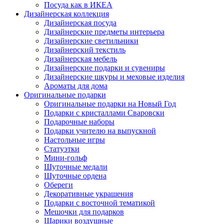
Посуда как в ИКЕА
Дизайнерская коллекция
Дизайнерская посуда
Дизайнерские предметы интерьера
Дизайнерские светильники
Дизайнерский текстиль
Дизайнерская мебель
Дизайнерские подарки и сувениры
Дизайнерские шкуры и меховые изделия
Ароматы для дома
Оригинальные подарки
Оригинальные подарки на Новый Год
Подарки с кристаллами Сваровски
Подарочные наборы
Подарки учителю на выпускной
Настольные игры
Статуэтки
Мини-гольф
Шуточные медали
Шуточные ордена
Обереги
Декоративные украшения
Подарки с восточной тематикой
Мешочки для подарков
Шарики воздушные