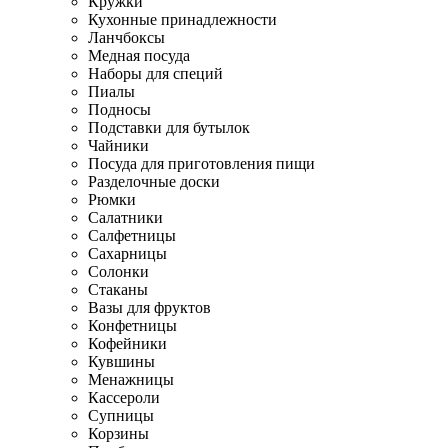
Кружки
Кухонные принадлежности
Ланчбоксы
Медная посуда
Наборы для специй
Пиалы
Подносы
Подставки для бутылок
Чайники
Посуда для приготовления пищи
Разделочные доски
Рюмки
Салатники
Салфетницы
Сахарницы
Солонки
Стаканы
Вазы для фруктов
Конфетницы
Кофейники
Кувшины
Менажницы
Кассероли
Супницы
Корзины