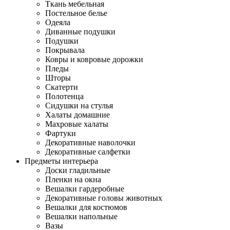
Ткань мебельная
Постельное белье
Одеяла
Диванные подушки
Подушки
Покрывала
Ковры и ковровые дорожки
Пледы
Шторы
Скатерти
Полотенца
Сидушки на стулья
Халаты домашние
Махровые халаты
Фартуки
Декоративные наволочки
Декоративные салфетки
Предметы интерьера
Доски гладильные
Пленки на окна
Вешалки гардеробные
Декоративные головы животных
Вешалки для костюмов
Вешалки напольные
Вазы