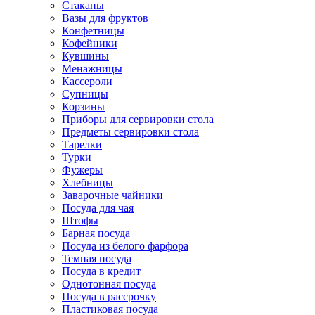
Стаканы
Вазы для фруктов
Конфетницы
Кофейники
Кувшины
Менажницы
Кассероли
Супницы
Корзины
Приборы для сервировки стола
Предметы сервировки стола
Тарелки
Турки
Фужеры
Хлебницы
Заварочные чайники
Посуда для чая
Штофы
Барная посуда
Посуда из белого фарфора
Темная посуда
Посуда в кредит
Однотонная посуда
Посуда в рассрочку
Пластиковая посуда