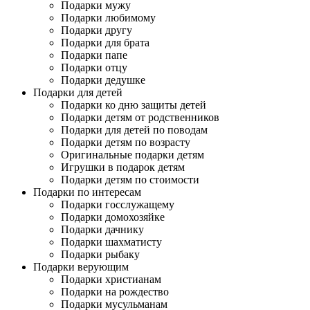
Подарки мужу
Подарки любимому
Подарки другу
Подарки для брата
Подарки папе
Подарки отцу
Подарки дедушке
Подарки для детей
Подарки ко дню защиты детей
Подарки детям от родственников
Подарки для детей по поводам
Подарки детям по возрасту
Оригинальные подарки детям
Игрушки в подарок детям
Подарки детям по стоимости
Подарки по интересам
Подарки госслужащему
Подарки домохозяйке
Подарки дачнику
Подарки шахматисту
Подарки рыбаку
Подарки верующим
Подарки христианам
Подарки на рождество
Подарки мусульманам