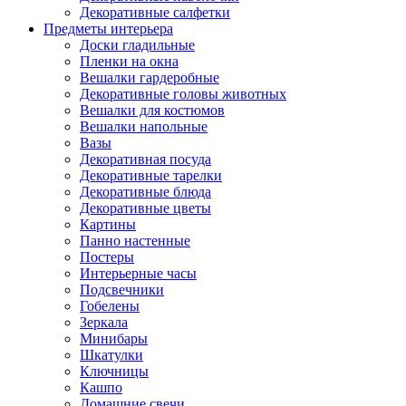
Декоративные салфетки
Предметы интерьера
Доски гладильные
Пленки на окна
Вешалки гардеробные
Декоративные головы животных
Вешалки для костюмов
Вешалки напольные
Вазы
Декоративная посуда
Декоративные тарелки
Декоративные блюда
Декоративные цветы
Картины
Панно настенные
Постеры
Интерьерные часы
Подсвечники
Гобелены
Зеркала
Минибары
Шкатулки
Ключницы
Кашпо
Домашние свечи