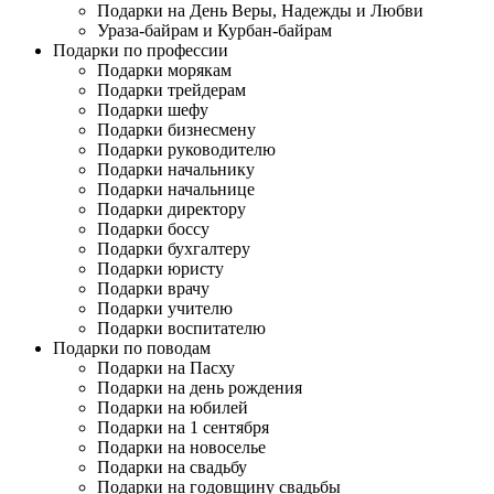
Подарки на День Веры, Надежды и Любви
Ураза-байрам и Курбан-байрам
Подарки по профессии
Подарки морякам
Подарки трейдерам
Подарки шефу
Подарки бизнесмену
Подарки руководителю
Подарки начальнику
Подарки начальнице
Подарки директору
Подарки боссу
Подарки бухгалтеру
Подарки юристу
Подарки врачу
Подарки учителю
Подарки воспитателю
Подарки по поводам
Подарки на Пасху
Подарки на день рождения
Подарки на юбилей
Подарки на 1 сентября
Подарки на новоселье
Подарки на свадьбу
Подарки на годовщину свадьбы