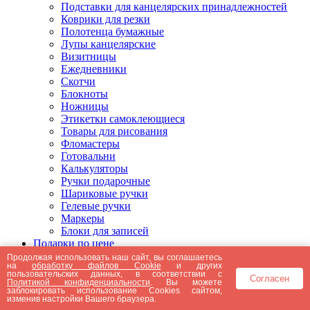
Подставки для канцелярских принадлежностей
Коврики для резки
Полотенца бумажные
Лупы канцелярские
Визитницы
Ежедневники
Скотчи
Блокноты
Ножницы
Этикетки самоклеющиеся
Товары для рисования
Фломастеры
Готовальни
Калькуляторы
Ручки подарочные
Шариковые ручки
Гелевые ручки
Маркеры
Блоки для записей
Подарки по цене
Подарки от 5000 рублей
Продолжая использовать наш сайт, вы соглашаетесь
на
обработку файлов Cookie
и других
Подарки до 5000 рублей
пользовательских данных, в соответствии с
Согласен
Подарки до 3000 рублей
Политикой конфиденциальности
. Вы можете
заблокировать использование Cookies сайтом,
Подарки до 2000 рублей
изменив настройки Вашего браузера.
Подарки до 1000 рублей