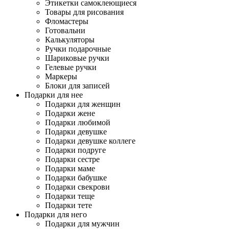
Этикетки самоклеющиеся
Товары для рисования
Фломастеры
Готовальни
Калькуляторы
Ручки подарочные
Шариковые ручки
Гелевые ручки
Маркеры
Блоки для записей
Подарки для нее
Подарки для женщин
Подарки жене
Подарки любимой
Подарки девушке
Подарки девушке коллеге
Подарки подруге
Подарки сестре
Подарки маме
Подарки бабушке
Подарки свекрови
Подарки теще
Подарки тете
Подарки для него
Подарки для мужчин