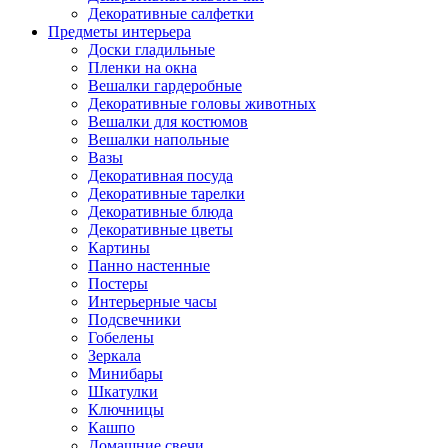
Декоративные салфетки
Предметы интерьера
Доски гладильные
Пленки на окна
Вешалки гардеробные
Декоративные головы животных
Вешалки для костюмов
Вешалки напольные
Вазы
Декоративная посуда
Декоративные тарелки
Декоративные блюда
Декоративные цветы
Картины
Панно настенные
Постеры
Интерьерные часы
Подсвечники
Гобелены
Зеркала
Минибары
Шкатулки
Ключницы
Кашпо
Домашние свечи