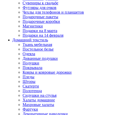
Сувениры к свадьбе
Футляры для очков
Чехлы для телефонов и планшетов
Подарочные пакеты
Подарочные коробки
Магнитики
Подарки на 8 марта
Подарки на 14 февраля
Домашний текстиль
Ткань мебельная
Постельное белье
Одеяла
Диванные подушки
Подушки
Покрывала
Ковры и ковровые дорожки
Пледы
Шторы
Скатерти
Полотенца
Сидушки на стулья
Халаты домашние
Махровые халаты
Фартуки
Декоративные наволочки