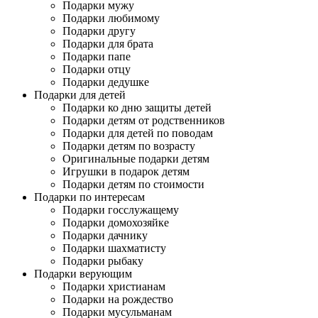
Подарки мужу
Подарки любимому
Подарки другу
Подарки для брата
Подарки папе
Подарки отцу
Подарки дедушке
Подарки для детей
Подарки ко дню защиты детей
Подарки детям от родственников
Подарки для детей по поводам
Подарки детям по возрасту
Оригинальные подарки детям
Игрушки в подарок детям
Подарки детям по стоимости
Подарки по интересам
Подарки госслужащему
Подарки домохозяйке
Подарки дачнику
Подарки шахматисту
Подарки рыбаку
Подарки верующим
Подарки христианам
Подарки на рождество
Подарки мусульманам