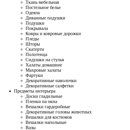
Ткань мебельная
Постельное белье
Одеяла
Диванные подушки
Подушки
Покрывала
Ковры и ковровые дорожки
Пледы
Шторы
Скатерти
Полотенца
Сидушки на стулья
Халаты домашние
Махровые халаты
Фартуки
Декоративные наволочки
Декоративные салфетки
Предметы интерьера
Доски гладильные
Пленки на окна
Вешалки гардеробные
Декоративные головы животных
Вешалки для костюмов
Вешалки напольные
Вазы