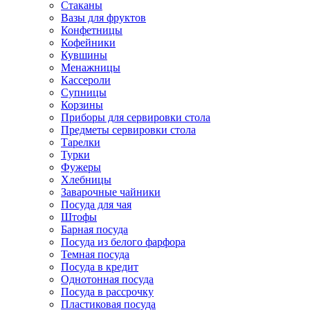
Стаканы
Вазы для фруктов
Конфетницы
Кофейники
Кувшины
Менажницы
Кассероли
Супницы
Корзины
Приборы для сервировки стола
Предметы сервировки стола
Тарелки
Турки
Фужеры
Хлебницы
Заварочные чайники
Посуда для чая
Штофы
Барная посуда
Посуда из белого фарфора
Темная посуда
Посуда в кредит
Однотонная посуда
Посуда в рассрочку
Пластиковая посуда