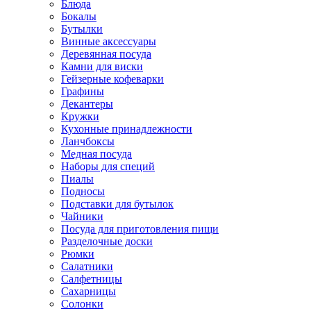
Блюда
Бокалы
Бутылки
Винные аксессуары
Деревянная посуда
Камни для виски
Гейзерные кофеварки
Графины
Декантеры
Кружки
Кухонные принадлежности
Ланчбоксы
Медная посуда
Наборы для специй
Пиалы
Подносы
Подставки для бутылок
Чайники
Посуда для приготовления пищи
Разделочные доски
Рюмки
Салатники
Салфетницы
Сахарницы
Солонки