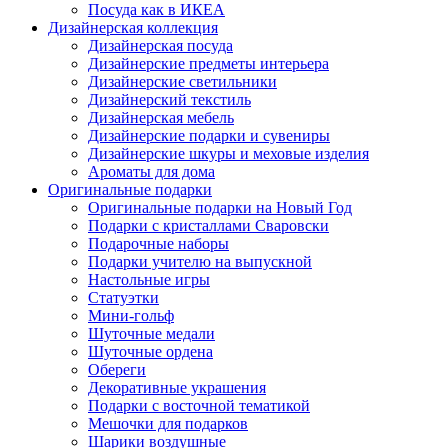
Посуда как в ИКЕА
Дизайнерская коллекция
Дизайнерская посуда
Дизайнерские предметы интерьера
Дизайнерские светильники
Дизайнерский текстиль
Дизайнерская мебель
Дизайнерские подарки и сувениры
Дизайнерские шкуры и меховые изделия
Ароматы для дома
Оригинальные подарки
Оригинальные подарки на Новый Год
Подарки с кристаллами Сваровски
Подарочные наборы
Подарки учителю на выпускной
Настольные игры
Статуэтки
Мини-гольф
Шуточные медали
Шуточные ордена
Обереги
Декоративные украшения
Подарки с восточной тематикой
Мешочки для подарков
Шарики воздушные