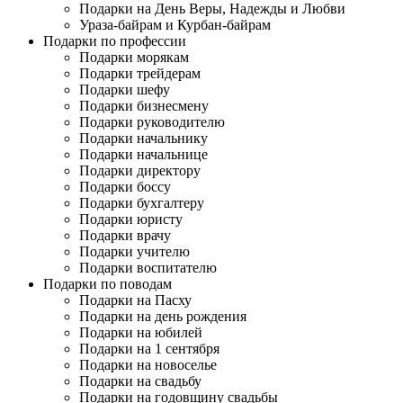
Подарки на День Веры, Надежды и Любви
Ураза-байрам и Курбан-байрам
Подарки по профессии
Подарки морякам
Подарки трейдерам
Подарки шефу
Подарки бизнесмену
Подарки руководителю
Подарки начальнику
Подарки начальнице
Подарки директору
Подарки боссу
Подарки бухгалтеру
Подарки юристу
Подарки врачу
Подарки учителю
Подарки воспитателю
Подарки по поводам
Подарки на Пасху
Подарки на день рождения
Подарки на юбилей
Подарки на 1 сентября
Подарки на новоселье
Подарки на свадьбу
Подарки на годовщину свадьбы