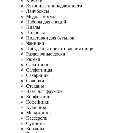
Кружки
Кухонные принадлежности
Ланчбоксы
Медная посуда
Наборы для специй
Пиалы
Подносы
Подставки для бутылок
Чайники
Посуда для приготовления пищи
Разделочные доски
Рюмки
Салатники
Салфетницы
Сахарницы
Солонки
Стаканы
Вазы для фруктов
Конфетницы
Кофейники
Кувшины
Менажницы
Кассероли
Супницы
Корзины