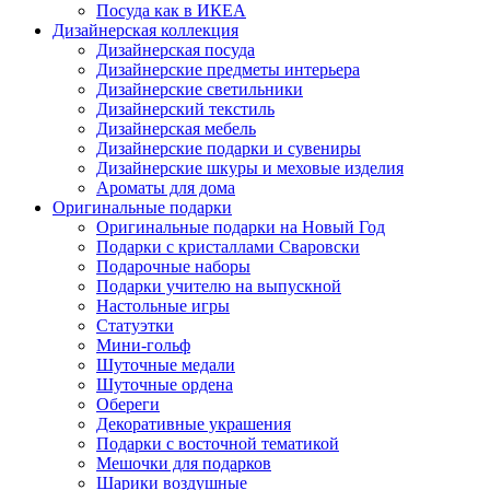
Посуда как в ИКЕА
Дизайнерская коллекция
Дизайнерская посуда
Дизайнерские предметы интерьера
Дизайнерские светильники
Дизайнерский текстиль
Дизайнерская мебель
Дизайнерские подарки и сувениры
Дизайнерские шкуры и меховые изделия
Ароматы для дома
Оригинальные подарки
Оригинальные подарки на Новый Год
Подарки с кристаллами Сваровски
Подарочные наборы
Подарки учителю на выпускной
Настольные игры
Статуэтки
Мини-гольф
Шуточные медали
Шуточные ордена
Обереги
Декоративные украшения
Подарки с восточной тематикой
Мешочки для подарков
Шарики воздушные