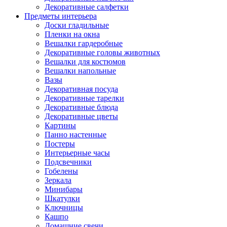
Декоративные салфетки
Предметы интерьера
Доски гладильные
Пленки на окна
Вешалки гардеробные
Декоративные головы животных
Вешалки для костюмов
Вешалки напольные
Вазы
Декоративная посуда
Декоративные тарелки
Декоративные блюда
Декоративные цветы
Картины
Панно настенные
Постеры
Интерьерные часы
Подсвечники
Гобелены
Зеркала
Минибары
Шкатулки
Ключницы
Кашпо
Домашние свечи