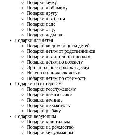
Подарки мужу
Подарки любимому
Подарки другу
Подарки для брата
Подарки папе
Подарки отцу
Подарки дедушке
Подарки для детей
Подарки ко дню защиты детей
Подарки детям от родственников
Подарки для детей по поводам
Подарки детям по возрасту
Оригинальные подарки детям
Игрушки в подарок детям
Подарки детям по стоимости
Подарки по интересам
Подарки госслужащему
Подарки домохозяйке
Подарки дачнику
Подарки шахматисту
Подарки рыбаку
Подарки верующим
Подарки христианам
Подарки на рождество
Подарки мусульманам