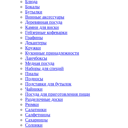
Блюда
Бокалы
Бутылки
Винные аксессуары
Деревянная посуда
Камни для виски
Гейзерные кофеварки
Графины
Декантеры
Кружки
Кухонные принадлежности
Ланчбоксы
Медная посуда
Наборы для специй
Пиалы
Подносы
Подставки для бутылок
Чайники
Посуда для приготовления пищи
Разделочные доски
Рюмки
Салатники
Салфетницы
Сахарницы
Солонки