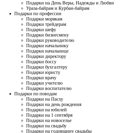
Подарки на День Веры, Надежды и Любви
Ураза-байрам и Курбан-байрам
Подарки по профессии
Подарки морякам
Подарки трейдерам
Подарки шефу
Подарки бизнесмену
Подарки руководителю
Подарки начальнику
Подарки начальнице
Подарки директору
Подарки боссу
Подарки бухгалтеру
Подарки юристу
Подарки врачу
Подарки учителю
Подарки воспитателю
Подарки по поводам
Подарки на Пасху
Подарки на день рождения
Подарки на юбилей
Подарки на 1 сентября
Подарки на новоселье
Подарки на свадьбу
Подарки на годовщину свадьбы