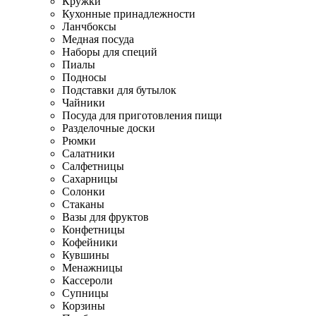
Кружки
Кухонные принадлежности
Ланчбоксы
Медная посуда
Наборы для специй
Пиалы
Подносы
Подставки для бутылок
Чайники
Посуда для приготовления пищи
Разделочные доски
Рюмки
Салатники
Салфетницы
Сахарницы
Солонки
Стаканы
Вазы для фруктов
Конфетницы
Кофейники
Кувшины
Менажницы
Кассероли
Супницы
Корзины