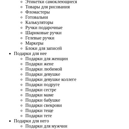
Этикетки самоклеющиеся
Товары для рисования
Фломастеры
Готовальни
Калькуляторы
Ручки подарочные
Шариковые ручки
Гелевые ручки
Маркеры
Блоки для записей
Подарки для нее
Подарки для женщин
Подарки жене
Подарки любимой
Подарки девушке
Подарки девушке коллеге
Подарки подруге
Подарки сестре
Подарки маме
Подарки бабушке
Подарки свекрови
Подарки теще
Подарки тете
Подарки для него
Подарки для мужчин