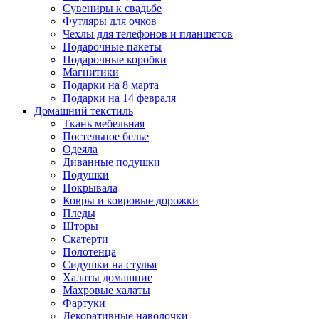
Сувениры к свадьбе
Футляры для очков
Чехлы для телефонов и планшетов
Подарочные пакеты
Подарочные коробки
Магнитики
Подарки на 8 марта
Подарки на 14 февраля
Домашний текстиль
Ткань мебельная
Постельное белье
Одеяла
Диванные подушки
Подушки
Покрывала
Ковры и ковровые дорожки
Пледы
Шторы
Скатерти
Полотенца
Сидушки на стулья
Халаты домашние
Махровые халаты
Фартуки
Декоративные наволочки