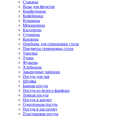
Стаканы
Вазы для фруктов
Конфетницы
Кофейники
Кувшины
Менажницы
Кассероли
Супницы
Корзины
Приборы для сервировки стола
Предметы сервировки стола
Тарелки
Турки
Фужеры
Хлебницы
Заварочные чайники
Посуда для чая
Штофы
Барная посуда
Посуда из белого фарфора
Темная посуда
Посуда в кредит
Однотонная посуда
Посуда в рассрочку
Пластиковая посуда