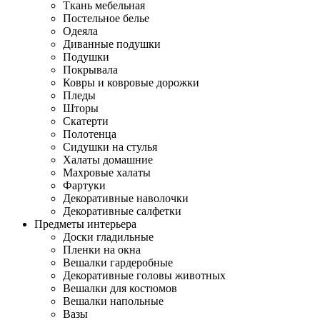
Ткань мебельная
Постельное белье
Одеяла
Диванные подушки
Подушки
Покрывала
Ковры и ковровые дорожки
Пледы
Шторы
Скатерти
Полотенца
Сидушки на стулья
Халаты домашние
Махровые халаты
Фартуки
Декоративные наволочки
Декоративные салфетки
Предметы интерьера
Доски гладильные
Пленки на окна
Вешалки гардеробные
Декоративные головы животных
Вешалки для костюмов
Вешалки напольные
Вазы