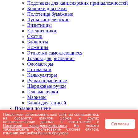
Подставки для канцелярских принадлежностей
Коврики для резки
Полотенца бумажные
Лупы канцелярские
Визитницы
Ежедневники
Скотчи
Блокноты
Ножницы
Этикетки самоклеющиеся
Товары для рисования
Фломастеры
Готовальни
Калькуляторы
Ручки подарочные
Шариковые ручки
Гелевые ручки
Маркеры
Блоки для записей
Подарки по цене
Подарки от 5000 рублей
Продолжая использовать наш сайт, вы соглашаетесь
на
обработку файлов Cookie
и других
Подарки до 5000 рублей
пользовательских данных, в соответствии с
Согласен
Подарки до 3000 рублей
Политикой конфиденциальности
. Вы можете
заблокировать использование Cookies сайтом,
Подарки до 2000 рублей
изменив настройки Вашего браузера.
Подарки до 1000 рублей