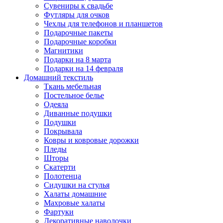
Сувениры к свадьбе
Футляры для очков
Чехлы для телефонов и планшетов
Подарочные пакеты
Подарочные коробки
Магнитики
Подарки на 8 марта
Подарки на 14 февраля
Домашний текстиль
Ткань мебельная
Постельное белье
Одеяла
Диванные подушки
Подушки
Покрывала
Ковры и ковровые дорожки
Пледы
Шторы
Скатерти
Полотенца
Сидушки на стулья
Халаты домашние
Махровые халаты
Фартуки
Декоративные наволочки