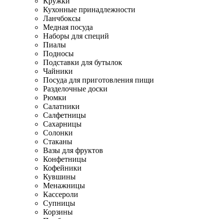
Кружки
Кухонные принадлежности
Ланчбоксы
Медная посуда
Наборы для специй
Пиалы
Подносы
Подставки для бутылок
Чайники
Посуда для приготовления пищи
Разделочные доски
Рюмки
Салатники
Салфетницы
Сахарницы
Солонки
Стаканы
Вазы для фруктов
Конфетницы
Кофейники
Кувшины
Менажницы
Кассероли
Супницы
Корзины