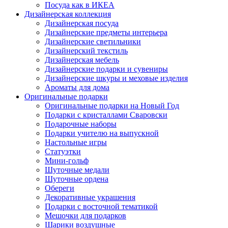
Посуда как в ИКЕА
Дизайнерская коллекция
Дизайнерская посуда
Дизайнерские предметы интерьера
Дизайнерские светильники
Дизайнерский текстиль
Дизайнерская мебель
Дизайнерские подарки и сувениры
Дизайнерские шкуры и меховые изделия
Ароматы для дома
Оригинальные подарки
Оригинальные подарки на Новый Год
Подарки с кристаллами Сваровски
Подарочные наборы
Подарки учителю на выпускной
Настольные игры
Статуэтки
Мини-гольф
Шуточные медали
Шуточные ордена
Обереги
Декоративные украшения
Подарки с восточной тематикой
Мешочки для подарков
Шарики воздушные