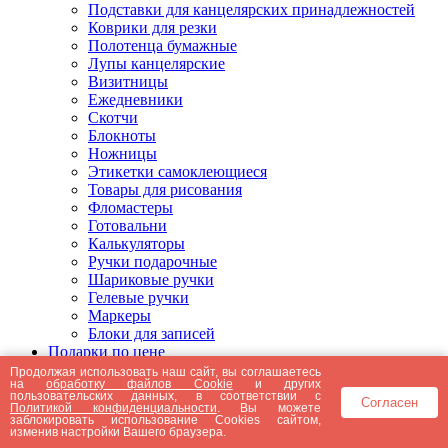
Подставки для канцелярских принадлежностей
Коврики для резки
Полотенца бумажные
Лупы канцелярские
Визитницы
Ежедневники
Скотчи
Блокноты
Ножницы
Этикетки самоклеющиеся
Товары для рисования
Фломастеры
Готовальни
Калькуляторы
Ручки подарочные
Шариковые ручки
Гелевые ручки
Маркеры
Блоки для записей
Подарки по цене
Подарки от 5000 рублей
Продолжая использовать наш сайт, вы соглашаетесь
на
обработку файлов Cookie
и других
Подарки до 5000 рублей
пользовательских данных, в соответствии с
Согласен
Подарки до 3000 рублей
Политикой конфиденциальности
. Вы можете
заблокировать использование Cookies сайтом,
Подарки до 2000 рублей
изменив настройки Вашего браузера.
Подарки до 1000 рублей