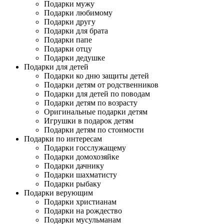
Подарки мужу
Подарки любимому
Подарки другу
Подарки для брата
Подарки папе
Подарки отцу
Подарки дедушке
Подарки для детей
Подарки ко дню защиты детей
Подарки детям от родственников
Подарки для детей по поводам
Подарки детям по возрасту
Оригинальные подарки детям
Игрушки в подарок детям
Подарки детям по стоимости
Подарки по интересам
Подарки госслужащему
Подарки домохозяйке
Подарки дачнику
Подарки шахматисту
Подарки рыбаку
Подарки верующим
Подарки христианам
Подарки на рождество
Подарки мусульманам