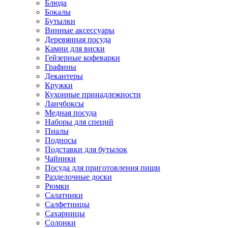
Блюда
Бокалы
Бутылки
Винные аксессуары
Деревянная посуда
Камни для виски
Гейзерные кофеварки
Графины
Декантеры
Кружки
Кухонные принадлежности
Ланчбоксы
Медная посуда
Наборы для специй
Пиалы
Подносы
Подставки для бутылок
Чайники
Посуда для приготовления пищи
Разделочные доски
Рюмки
Салатники
Салфетницы
Сахарницы
Солонки