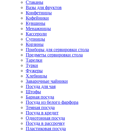
Стаканы
Вазы для фруктов
Конфетницы
Кофейники
Кувшины
Менажницы
Кассероли
Супницы
Корзины
Приборы для сервировки стола
Предметы сервировки стола
Тарелки
Турки
Фужеры
Хлебницы
Заварочные чайники
Посуда для чая
Штофы
Барная посуда
Посуда из белого фарфора
Темная посуда
Посуда в кредит
Однотонная посуда
Посуда в рассрочку
Пластиковая посуда