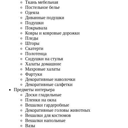
Ткань мебельная
Постельное белье
Одеяла
Диванные подушки
Подушки
Покрывала
Ковры и ковровые дорожки
Пледы
Шторы
Скатерти
Полотенца
Сидушки на стулья
Халаты домашние
Махровые халаты
Фартуки
Декоративные наволочки
Декоративные салфетки
Предметы интерьера
Доски гладильные
Пленки на окна
Вешалки гардеробные
Декоративные головы животных
Вешалки для костюмов
Вешалки напольные
Вазы