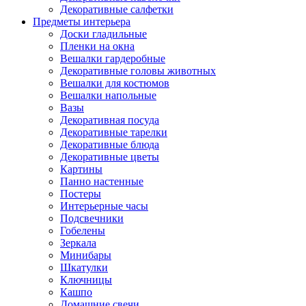
Декоративные салфетки
Предметы интерьера
Доски гладильные
Пленки на окна
Вешалки гардеробные
Декоративные головы животных
Вешалки для костюмов
Вешалки напольные
Вазы
Декоративная посуда
Декоративные тарелки
Декоративные блюда
Декоративные цветы
Картины
Панно настенные
Постеры
Интерьерные часы
Подсвечники
Гобелены
Зеркала
Минибары
Шкатулки
Ключницы
Кашпо
Домашние свечи