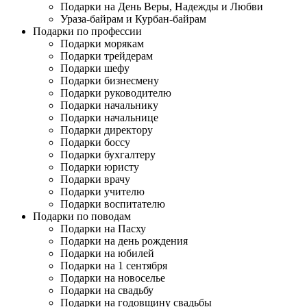
Подарки на День Веры, Надежды и Любви
Ураза-байрам и Курбан-байрам
Подарки по профессии
Подарки морякам
Подарки трейдерам
Подарки шефу
Подарки бизнесмену
Подарки руководителю
Подарки начальнику
Подарки начальнице
Подарки директору
Подарки боссу
Подарки бухгалтеру
Подарки юристу
Подарки врачу
Подарки учителю
Подарки воспитателю
Подарки по поводам
Подарки на Пасху
Подарки на день рождения
Подарки на юбилей
Подарки на 1 сентября
Подарки на новоселье
Подарки на свадьбу
Подарки на годовщину свадьбы