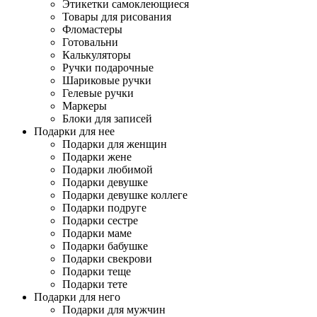
Этикетки самоклеющиеся
Товары для рисования
Фломастеры
Готовальни
Калькуляторы
Ручки подарочные
Шариковые ручки
Гелевые ручки
Маркеры
Блоки для записей
Подарки для нее
Подарки для женщин
Подарки жене
Подарки любимой
Подарки девушке
Подарки девушке коллеге
Подарки подруге
Подарки сестре
Подарки маме
Подарки бабушке
Подарки свекрови
Подарки теще
Подарки тете
Подарки для него
Подарки для мужчин